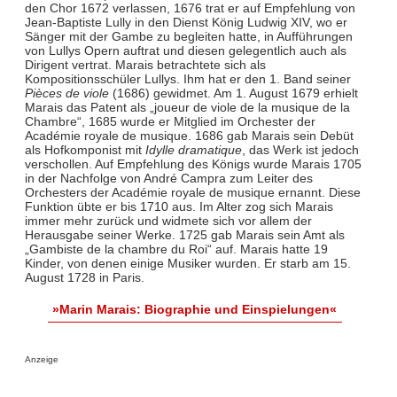
den Chor 1672 verlassen, 1676 trat er auf Empfehlung von
Jean-Baptiste Lully in den Dienst König Ludwig XIV, wo er
Sänger mit der Gambe zu begleiten hatte, in Aufführungen
von Lullys Opern auftrat und diesen gelegentlich auch als
Dirigent vertrat. Marais betrachtete sich als
Kompositionsschüler Lullys. Ihm hat er den 1. Band seiner
Pièces de viole
(1686) gewidmet. Am 1. August 1679 erhielt
Marais das Patent als „joueur de viole de la musique de la
Chambre“, 1685 wurde er Mitglied im Orchester der
Académie royale de musique. 1686 gab Marais sein Debüt
als Hofkomponist mit
Idylle dramatique
, das Werk ist jedoch
verschollen. Auf Empfehlung des Königs wurde Marais 1705
in der Nachfolge von André Campra zum Leiter des
Orchesters der Académie royale de musique ernannt. Diese
Funktion übte er bis 1710 aus. Im Alter zog sich Marais
immer mehr zurück und widmete sich vor allem der
Herausgabe seiner Werke. 1725 gab Marais sein Amt als
„Gambiste de la chambre du Roi“ auf. Marais hatte 19
Kinder, von denen einige Musiker wurden. Er starb am 15.
August 1728 in Paris.
»Marin Marais: Biographie und Einspielungen«
Anzeige