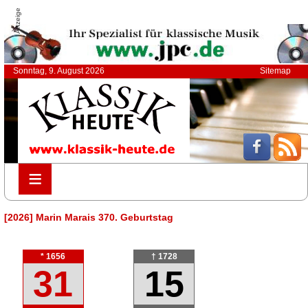
Anzeige
Sonntag, 9. August 2026
Sitemap
≡
≡
[2026] Marin Marais 370. Geburtstag
* 1656
† 1728
31
15