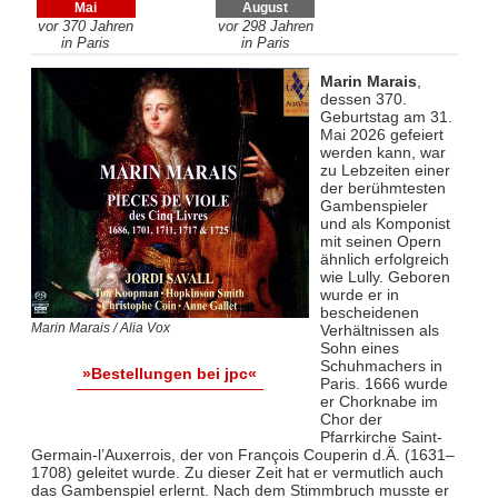
Mai
August
vor 370 Jahren
vor 298 Jahren
in Paris
in Paris
Marin Marais
,
dessen 370.
Geburtstag am 31.
Mai 2026 gefeiert
werden kann, war
zu Lebzeiten einer
der berühmtesten
Gambenspieler
und als Komponist
mit seinen Opern
ähnlich erfolgreich
wie Lully. Geboren
wurde er in
bescheidenen
Marin Marais / Alia Vox
Verhältnissen als
Sohn eines
Schuhmachers in
»Bestellungen bei jpc«
Paris. 1666 wurde
er Chorknabe im
Chor der
Pfarrkirche Saint-
Germain-l’Auxerrois, der von François Couperin d.Ä. (1631–
1708) geleitet wurde. Zu dieser Zeit hat er vermutlich auch
das Gambenspiel erlernt. Nach dem Stimmbruch musste er