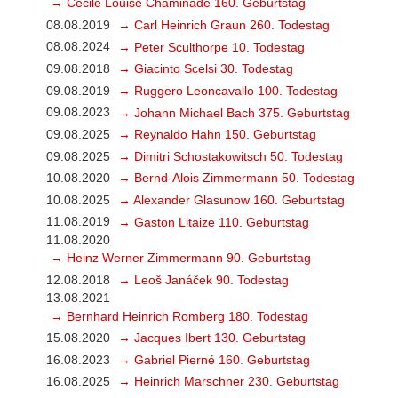
→ Cécile Louise Chaminade 160. Geburtstag
08.08.2019
→ Carl Heinrich Graun 260. Todestag
08.08.2024
→ Peter Sculthorpe 10. Todestag
09.08.2018
→ Giacinto Scelsi 30. Todestag
09.08.2019
→ Ruggero Leoncavallo 100. Todestag
09.08.2023
→ Johann Michael Bach 375. Geburtstag
09.08.2025
→ Reynaldo Hahn 150. Geburtstag
09.08.2025
→ Dimitri Schostakowitsch 50. Todestag
10.08.2020
→ Bernd-Alois Zimmermann 50. Todestag
10.08.2025
→ Alexander Glasunow 160. Geburtstag
11.08.2019
→ Gaston Litaize 110. Geburtstag
11.08.2020
→ Heinz Werner Zimmermann 90. Geburtstag
12.08.2018
→ Leoš Janáček 90. Todestag
13.08.2021
→ Bernhard Heinrich Romberg 180. Todestag
15.08.2020
→ Jacques Ibert 130. Geburtstag
16.08.2023
→ Gabriel Pierné 160. Geburtstag
16.08.2025
→ Heinrich Marschner 230. Geburtstag