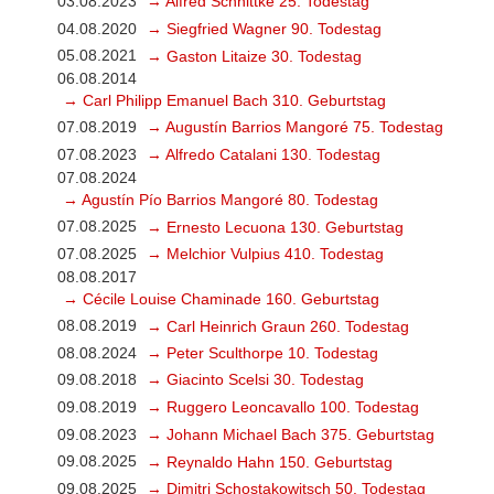
03.08.2023
→ Alfred Schnittke 25. Todestag
04.08.2020
→ Siegfried Wagner 90. Todestag
05.08.2021
→ Gaston Litaize 30. Todestag
06.08.2014
→ Carl Philipp Emanuel Bach 310. Geburtstag
07.08.2019
→ Augustín Barrios Mangoré 75. Todestag
07.08.2023
→ Alfredo Catalani 130. Todestag
07.08.2024
→ Agustín Pío Barrios Mangoré 80. Todestag
07.08.2025
→ Ernesto Lecuona 130. Geburtstag
07.08.2025
→ Melchior Vulpius 410. Todestag
08.08.2017
→ Cécile Louise Chaminade 160. Geburtstag
08.08.2019
→ Carl Heinrich Graun 260. Todestag
08.08.2024
→ Peter Sculthorpe 10. Todestag
09.08.2018
→ Giacinto Scelsi 30. Todestag
09.08.2019
→ Ruggero Leoncavallo 100. Todestag
09.08.2023
→ Johann Michael Bach 375. Geburtstag
09.08.2025
→ Reynaldo Hahn 150. Geburtstag
09.08.2025
→ Dimitri Schostakowitsch 50. Todestag