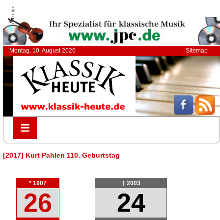
Anzeige
Montag, 10. August 2026
Sitemap
≡
≡
[2017] Kurt Pahlen 110. Geburtstag
* 1907
† 2003
26
24