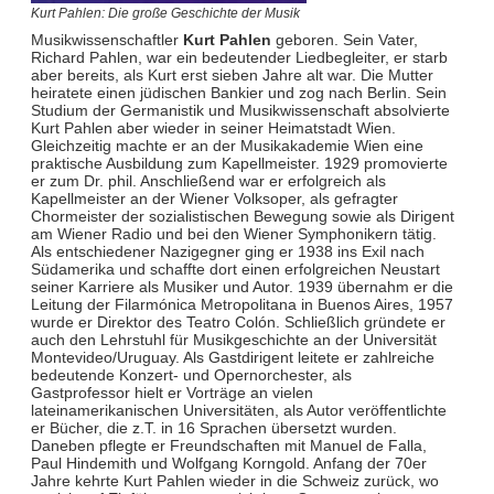
Kurt Pahlen: Die große Geschichte der Musik
Musikwissenschaftler
Kurt Pahlen
geboren. Sein Vater,
Richard Pahlen, war ein bedeutender Liedbegleiter, er starb
aber bereits, als Kurt erst sieben Jahre alt war. Die Mutter
heiratete einen jüdischen Bankier und zog nach Berlin. Sein
Studium der Germanistik und Musikwissenschaft absolvierte
Kurt Pahlen aber wieder in seiner Heimatstadt Wien.
Gleichzeitig machte er an der Musikakademie Wien eine
praktische Ausbildung zum Kapellmeister. 1929 promovierte
er zum Dr. phil. Anschließend war er erfolgreich als
Kapellmeister an der Wiener Volksoper, als gefragter
Chormeister der sozialistischen Bewegung sowie als Dirigent
am Wiener Radio und bei den Wiener Symphonikern tätig.
Als entschiedener Nazigegner ging er 1938 ins Exil nach
Südamerika und schaffte dort einen erfolgreichen Neustart
seiner Karriere als Musiker und Autor. 1939 übernahm er die
Leitung der Filarmónica Metropolitana in Buenos Aires, 1957
wurde er Direktor des Teatro Colón. Schließlich gründete er
auch den Lehrstuhl für Musikgeschichte an der Universität
Montevideo/Uruguay. Als Gastdirigent leitete er zahlreiche
bedeutende Konzert- und Opernorchester, als
Gastprofessor hielt er Vorträge an vielen
lateinamerikanischen Universitäten, als Autor veröffentlichte
er Bücher, die z.T. in 16 Sprachen übersetzt wurden.
Daneben pflegte er Freundschaften mit Manuel de Falla,
Paul Hindemith und Wolfgang Korngold. Anfang der 70er
Jahre kehrte Kurt Pahlen wieder in die Schweiz zurück, wo