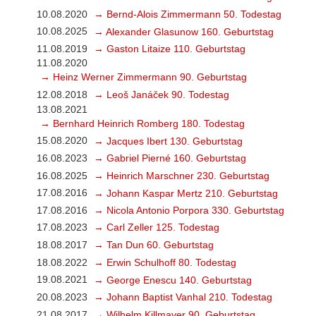
10.08.2020
→ Bernd-Alois Zimmermann 50. Todestag
10.08.2025
→ Alexander Glasunow 160. Geburtstag
11.08.2019
→ Gaston Litaize 110. Geburtstag
11.08.2020
→ Heinz Werner Zimmermann 90. Geburtstag
12.08.2018
→ Leoš Janáček 90. Todestag
13.08.2021
→ Bernhard Heinrich Romberg 180. Todestag
15.08.2020
→ Jacques Ibert 130. Geburtstag
16.08.2023
→ Gabriel Pierné 160. Geburtstag
16.08.2025
→ Heinrich Marschner 230. Geburtstag
17.08.2016
→ Johann Kaspar Mertz 210. Geburtstag
17.08.2016
→ Nicola Antonio Porpora 330. Geburtstag
17.08.2023
→ Carl Zeller 125. Todestag
18.08.2017
→ Tan Dun 60. Geburtstag
18.08.2022
→ Erwin Schulhoff 80. Todestag
19.08.2021
→ George Enescu 140. Geburtstag
20.08.2023
→ Johann Baptist Vanhal 210. Todestag
21.08.2017
→ Wilhelm Killmayer 90. Geburtstag