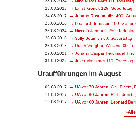
23.08.2024
→ Nikolai Roslavets 80. Todestag
23.08.2025
→ Ernst Krenek 125. Geburtstag
24.08.2017
→ Johann Rosenmüller 400. Gebu
25.08.2018
→ Leonard Bernstein 100. Geburt
25.08.2024
→ Niccolò Jommelli 250. Todestag
26.08.2016
→ Sally Beamish 60. Geburtstag
26.08.2018
→ Ralph Vaughan Williams 60. To
27.08.2021
→ Johann Caspar Ferdinand Fisch
31.08.2022
→ Jules Massenet 110. Todestag
Uraufführungen im August
06.08.2017
→ UA vor 70 Jahren: G.v. Einem, 
11.08.2017
→ UA vor 60 Jahren: P. Hindemith
19.08.2017
→ UA vor 60 Jahren: Leonard Bern
»Alle