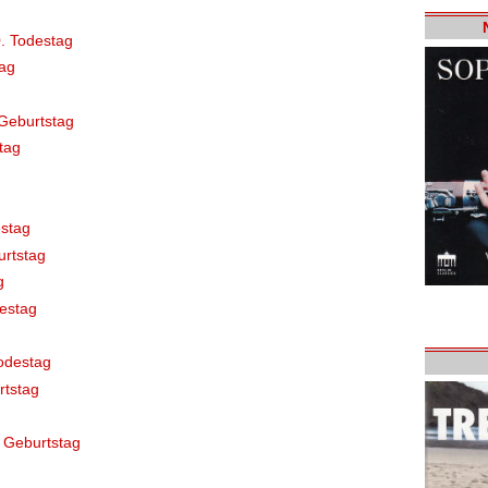
. Todestag
ag
Geburtstag
tag
stag
rtstag
g
destag
odestag
rtstag
 Geburtstag