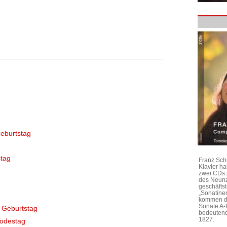
eburtstag
tag
Franz Sch
Klavier h
zwei CDs 
des Neunz
geschäftst
„Sonatine
kommen di
Sonate A-
 Geburtstag
bedeutend
1827.
Todestag