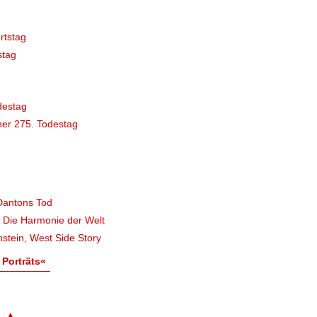
rtstag
stag
destag
er 275. Todestag
Dantons Tod
, Die Harmonie der Welt
stein, West Side Story
 Porträts«