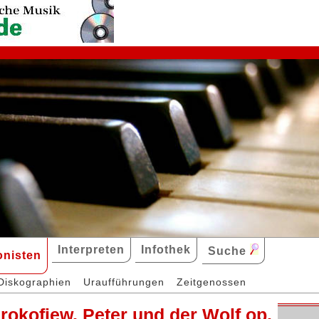
Interpreten
Infothek
Suche
nisten
Diskographien
Uraufführungen
Zeitgenossen
Prokofjew, Peter und der Wolf op.