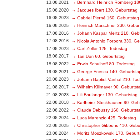
13.08.2021
→ Bernhard Heinrich Romberg 18
15.08.2020
→ Jacques Ibert 130. Geburtstag
16.08.2023
→ Gabriel Pierné 160. Geburtstag
16.08.2025
→ Heinrich Marschner 230. Gebur
17.08.2016
→ Johann Kaspar Mertz 210. Gebu
17.08.2016
→ Nicola Antonio Porpora 330. Ge
17.08.2023
→ Carl Zeller 125. Todestag
18.08.2017
→ Tan Dun 60. Geburtstag
18.08.2022
→ Erwin Schulhoff 80. Todestag
19.08.2021
→ George Enescu 140. Geburtsta
20.08.2023
→ Johann Baptist Vanhal 210. Tod
21.08.2017
→ Wilhelm Killmayer 90. Geburtst
21.08.2023
→ Lili Boulanger 130. Geburtstag
22.08.2018
→ Karlheinz Stockhausen 90. Geb
22.08.2022
→ Claude Debussy 160. Geburtst
22.08.2024
→ Luca Marenzio 425. Todestag
22.08.2025
→ Christopher Gibbons 410. Gebu
23.08.2024
→ Moritz Moszkowski 170. Geburt