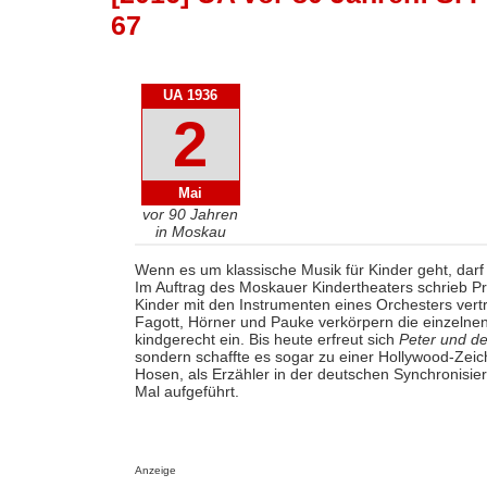
67
UA 1936
2
Mai
vor 90 Jahren
in Moskau
Wenn es um klassische Musik für Kinder geht, dar
Im Auftrag des Moskauer Kindertheaters schrieb Pr
Kinder mit den Instrumenten eines Orchesters vertr
Fagott, Hörner und Pauke verkörpern die einzelnen
kindgerecht ein. Bis heute erfreut sich
Peter und de
sondern schaffte es sogar zu einer Hollywood-Zei
Hosen, als Erzähler in der deutschen Synchronisi
Mal aufgeführt.
Anzeige