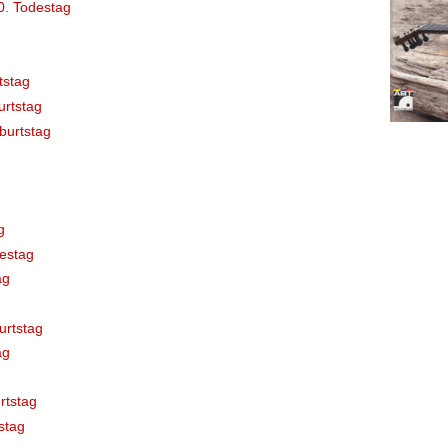
0. Todestag
tstag
rtstag
burtstag
g
estag
ag
urtstag
ag
rtstag
stag