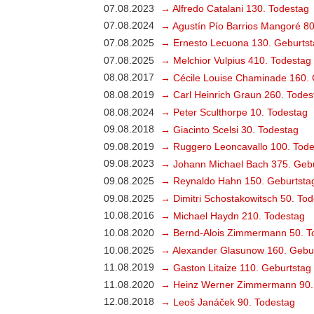
07.08.2023
→ Alfredo Catalani 130. Todestag
07.08.2024
→ Agustín Pío Barrios Mangoré 80
07.08.2025
→ Ernesto Lecuona 130. Geburtst
07.08.2025
→ Melchior Vulpius 410. Todestag
08.08.2017
→ Cécile Louise Chaminade 160. 
08.08.2019
→ Carl Heinrich Graun 260. Todes
08.08.2024
→ Peter Sculthorpe 10. Todestag
09.08.2018
→ Giacinto Scelsi 30. Todestag
09.08.2019
→ Ruggero Leoncavallo 100. Tode
09.08.2023
→ Johann Michael Bach 375. Gebu
09.08.2025
→ Reynaldo Hahn 150. Geburtsta
09.08.2025
→ Dimitri Schostakowitsch 50. To
10.08.2016
→ Michael Haydn 210. Todestag
10.08.2020
→ Bernd-Alois Zimmermann 50. T
10.08.2025
→ Alexander Glasunow 160. Gebu
11.08.2019
→ Gaston Litaize 110. Geburtstag
11.08.2020
→ Heinz Werner Zimmermann 90.
12.08.2018
→ Leoš Janáček 90. Todestag