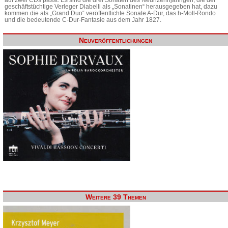
geschäftstüchtige Verleger Diabelli als „Sonatinen“ herausgegeben hat, dazu
kommen die als „Grand Duo“ veröffentlichte Sonate A-Dur, das h-Moll-Rondo
und die bedeutende C-Dur-Fantasie aus dem Jahr 1827.
Neuveröffentlichungen
Weitere 39 Themen