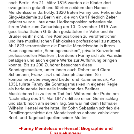
nach Berlin. Am 21. März 1816 wurden die Kinder dort
evangelisch getauft und führten seitdem den Namen
Mendenlssohn Barholdy. 1820 traten Fanny und Felix in die
Sing-Akademie zu Berlin ein, die von Carl Friedrich Zelter
geleitet wurde. Ihre erste Liedkomposition schenkte sie
ihrem Vater zum Geburtstag am 10. Dezember 1819. Aus
gesellschaftlichen Gründen gestatteten ihr Vater und ihr
Bruder es ihr nicht, ihre Kompositionen zu veröffentlichen
und ihre musikalischen Fähigkeiten professionell zu nutzen.
Ab 1823 veranstaltete die Familie Mendelssohn in ihrem
Haus sogenannte „Sonntagsmusiken“, private Konzerte mit
professionellen Musikern, bei denen Fanny sich als Pianistin
betätigen und auch eigene Werke zur Aufführung bringen
konnte. Bis zu 200 Zuhörer besuchten diese
Sonntagsmusiken, unter ihnen auch Robert und Clara
Schumann, Franz Liszt und Joseph Joachim. Sie
komponierte überwiegend Lieder und Kammermusik. Ab
1931 führte Fanny die Sonntagsmusiken in eigener Regie
als bedeutende kulturelle Institution des Berliner
Musiklebens bis zu ihrem Tod fort. Während der Probe am
Nachmittag des 14. Mai 1847 erlitt sie einen Gehirnschlag
und starb noch am selben Tag. Sie war mit dem Hofmaler
Wilhelm Hensel verheiratet. Ihr Sohn Sebastian schrieb die
Familiengeschichte der Mendelssohns anhand zahlreicher
Brief- und Tagebuchquellen seiner Mutter.
»Fanny Mendelssohn-Hensel: Biographie und
Einspielungen«