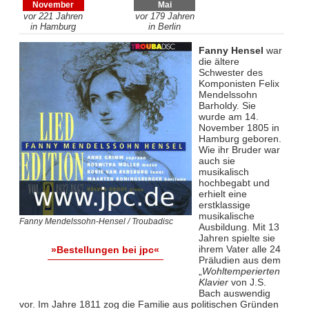
November
Mai
vor 221 Jahren
vor 179 Jahren
in Hamburg
in Berlin
Fanny Hensel
war
die ältere
Schwester des
Komponisten Felix
Mendelssohn
Barholdy. Sie
wurde am 14.
November 1805 in
Hamburg geboren.
Wie ihr Bruder war
auch sie
musikalisch
hochbegabt und
erhielt eine
erstklassige
musikalische
Fanny Mendelssohn-Hensel / Troubadisc
Ausbildung. Mit 13
Jahren spielte sie
ihrem Vater alle 24
»Bestellungen bei jpc«
Präludien aus dem
„
Wohltemperierten
Klavier
von J.S.
Bach auswendig
vor. Im Jahre 1811 zog die Familie aus politischen Gründen