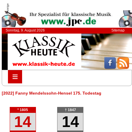
Anzeige
Sonntag, 9. August 2026
Sitemap
≡
≡
[2022] Fanny Mendelssohn-Hensel 175. Todestag
* 1805
† 1847
14
14