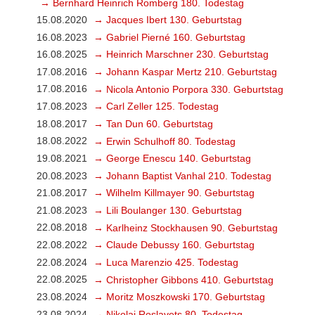
→ Bernhard Heinrich Romberg 180. Todestag
15.08.2020
→ Jacques Ibert 130. Geburtstag
16.08.2023
→ Gabriel Pierné 160. Geburtstag
16.08.2025
→ Heinrich Marschner 230. Geburtstag
17.08.2016
→ Johann Kaspar Mertz 210. Geburtstag
17.08.2016
→ Nicola Antonio Porpora 330. Geburtstag
17.08.2023
→ Carl Zeller 125. Todestag
18.08.2017
→ Tan Dun 60. Geburtstag
18.08.2022
→ Erwin Schulhoff 80. Todestag
19.08.2021
→ George Enescu 140. Geburtstag
20.08.2023
→ Johann Baptist Vanhal 210. Todestag
21.08.2017
→ Wilhelm Killmayer 90. Geburtstag
21.08.2023
→ Lili Boulanger 130. Geburtstag
22.08.2018
→ Karlheinz Stockhausen 90. Geburtstag
22.08.2022
→ Claude Debussy 160. Geburtstag
22.08.2024
→ Luca Marenzio 425. Todestag
22.08.2025
→ Christopher Gibbons 410. Geburtstag
23.08.2024
→ Moritz Moszkowski 170. Geburtstag
23.08.2024
→ Nikolai Roslavets 80. Todestag