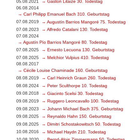
05.08.2021
→ Gaston Litaize 30. Todestag
06.08.2014
→ Carl Philipp Emanuel Bach 310. Geburtstag
07.08.2019
→ Augustín Barrios Mangoré 75. Todestag
07.08.2023
→ Alfredo Catalani 130. Todestag
07.08.2024
→ Agustín Pío Barrios Mangoré 80. Todestag
07.08.2025
→ Ernesto Lecuona 130. Geburtstag
07.08.2025
→ Melchior Vulpius 410. Todestag
08.08.2017
→ Cécile Louise Chaminade 160. Geburtstag
08.08.2019
→ Carl Heinrich Graun 260. Todestag
08.08.2024
→ Peter Sculthorpe 10. Todestag
09.08.2018
→ Giacinto Scelsi 30. Todestag
09.08.2019
→ Ruggero Leoncavallo 100. Todestag
09.08.2023
→ Johann Michael Bach 375. Geburtstag
09.08.2025
→ Reynaldo Hahn 150. Geburtstag
09.08.2025
→ Dimitri Schostakowitsch 50. Todestag
10.08.2016
→ Michael Haydn 210. Todestag
10.08.2020
→ Bernd-Alois Zimmermann 50. Todestag