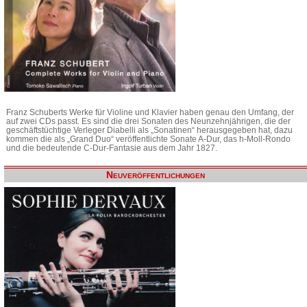
Franz Schuberts Werke für Violine und Klavier haben genau den Umfang, der
auf zwei CDs passt. Es sind die drei Sonaten des Neunzehnjährigen, die der
geschäftstüchtige Verleger Diabelli als „Sonatinen“ herausgegeben hat, dazu
kommen die als „Grand Duo“ veröffentlichte Sonate A-Dur, das h-Moll-Rondo
und die bedeutende C-Dur-Fantasie aus dem Jahr 1827.
Neuveröffentlichungen