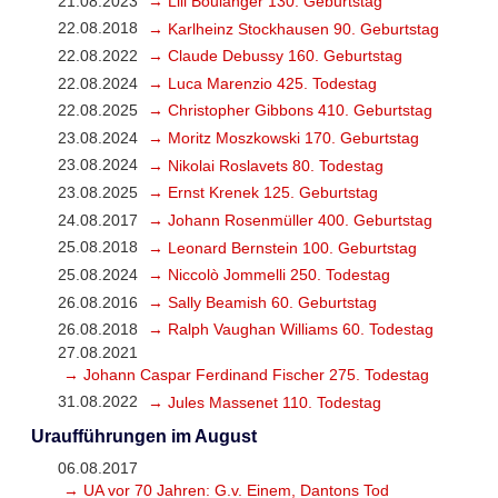
21.08.2023
→ Lili Boulanger 130. Geburtstag
22.08.2018
→ Karlheinz Stockhausen 90. Geburtstag
22.08.2022
→ Claude Debussy 160. Geburtstag
22.08.2024
→ Luca Marenzio 425. Todestag
22.08.2025
→ Christopher Gibbons 410. Geburtstag
23.08.2024
→ Moritz Moszkowski 170. Geburtstag
23.08.2024
→ Nikolai Roslavets 80. Todestag
23.08.2025
→ Ernst Krenek 125. Geburtstag
24.08.2017
→ Johann Rosenmüller 400. Geburtstag
25.08.2018
→ Leonard Bernstein 100. Geburtstag
25.08.2024
→ Niccolò Jommelli 250. Todestag
26.08.2016
→ Sally Beamish 60. Geburtstag
26.08.2018
→ Ralph Vaughan Williams 60. Todestag
27.08.2021
→ Johann Caspar Ferdinand Fischer 275. Todestag
31.08.2022
→ Jules Massenet 110. Todestag
Uraufführungen im August
06.08.2017
→ UA vor 70 Jahren: G.v. Einem, Dantons Tod