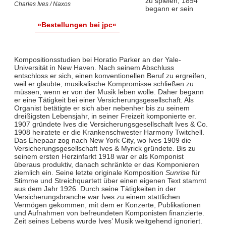
zu spielen, 1894
Charles Ives / Naxos
begann er sein
»Bestellungen bei jpc«
Kompositionsstudien bei Horatio Parker an der Yale-
Universität in New Haven. Nach seinem Abschluss
entschloss er sich, einen konventionellen Beruf zu ergreifen,
weil er glaubte, musikalische Kompromisse schließen zu
müssen, wenn er von der Musik leben wolle. Daher begann
er eine Tätigkeit bei einer Versicherungsgesellschaft. Als
Organist betätigte er sich aber nebenher bis zu seinem
dreißigsten Lebensjahr, in seiner Freizeit komponierte er.
1907 gründete Ives die Versicherungsgesellschaft Ives & Co.
1908 heiratete er die Krankenschwester Harmony Twitchell.
Das Ehepaar zog nach New York City, wo Ives 1909 die
Versicherungsgesellschaft Ives & Myrick gründete. Bis zu
seinem ersten Herzinfarkt 1918 war er als Komponist
überaus produktiv, danach schränkte er das Komponieren
ziemlich ein. Seine letzte originale Komposition
Sunrise
für
Stimme und Streichquartett über einen eigenen Text stammt
aus dem Jahr 1926. Durch seine Tätigkeiten in der
Versicherungsbranche war Ives zu einem stattlichen
Vermögen gekommen, mit dem er Konzerte, Publikationen
und Aufnahmen von befreundeten Komponisten finanzierte.
Zeit seines Lebens wurde Ives’ Musik weitgehend ignoriert.