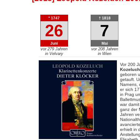
* 1747
† 1818
26
7
Juni
Mai
vor 279 Jahren
vor 208 Jahren
in Velvary
in Wien
Vor 200 J
Kozeluch
geboren u
getauft. 
Namens, d
er sich 1
in Prag u
Ballettmus
war damit
ganz der 
Jahren ve
Nationalt
avancierte
erhielt i
Anstellun
Elisabeth