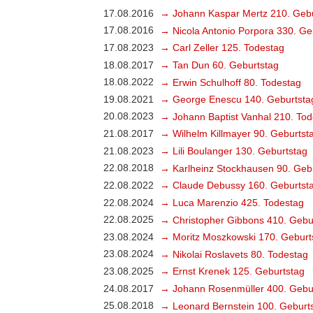
17.08.2016
→ Johann Kaspar Mertz 210. Gebu
17.08.2016
→ Nicola Antonio Porpora 330. Ge
17.08.2023
→ Carl Zeller 125. Todestag
18.08.2017
→ Tan Dun 60. Geburtstag
18.08.2022
→ Erwin Schulhoff 80. Todestag
19.08.2021
→ George Enescu 140. Geburtsta
20.08.2023
→ Johann Baptist Vanhal 210. Tod
21.08.2017
→ Wilhelm Killmayer 90. Geburtst
21.08.2023
→ Lili Boulanger 130. Geburtstag
22.08.2018
→ Karlheinz Stockhausen 90. Geb
22.08.2022
→ Claude Debussy 160. Geburtst
22.08.2024
→ Luca Marenzio 425. Todestag
22.08.2025
→ Christopher Gibbons 410. Gebu
23.08.2024
→ Moritz Moszkowski 170. Geburt
23.08.2024
→ Nikolai Roslavets 80. Todestag
23.08.2025
→ Ernst Krenek 125. Geburtstag
24.08.2017
→ Johann Rosenmüller 400. Gebu
25.08.2018
→ Leonard Bernstein 100. Geburt