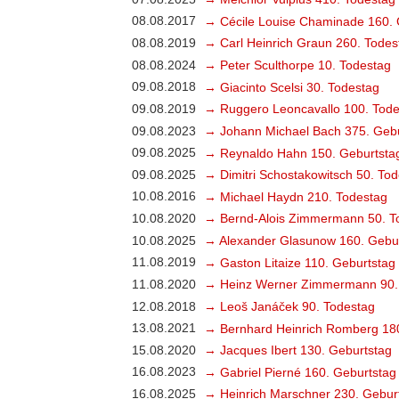
08.08.2017
→ Cécile Louise Chaminade 160. 
08.08.2019
→ Carl Heinrich Graun 260. Todes
08.08.2024
→ Peter Sculthorpe 10. Todestag
09.08.2018
→ Giacinto Scelsi 30. Todestag
09.08.2019
→ Ruggero Leoncavallo 100. Tode
09.08.2023
→ Johann Michael Bach 375. Gebu
09.08.2025
→ Reynaldo Hahn 150. Geburtsta
09.08.2025
→ Dimitri Schostakowitsch 50. To
10.08.2016
→ Michael Haydn 210. Todestag
10.08.2020
→ Bernd-Alois Zimmermann 50. T
10.08.2025
→ Alexander Glasunow 160. Gebu
11.08.2019
→ Gaston Litaize 110. Geburtstag
11.08.2020
→ Heinz Werner Zimmermann 90.
12.08.2018
→ Leoš Janáček 90. Todestag
13.08.2021
→ Bernhard Heinrich Romberg 18
15.08.2020
→ Jacques Ibert 130. Geburtstag
16.08.2023
→ Gabriel Pierné 160. Geburtstag
16.08.2025
→ Heinrich Marschner 230. Gebur