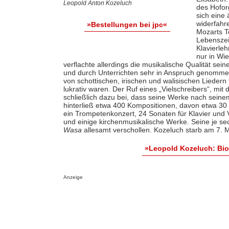
Leopold Anton Kozeluch
des Hofor
sich eine
widerfahr
»Bestellungen bei jpc«
Mozarts T
Lebenszei
Klavierle
nur in Wi
verflachte allerdings die musikalische Qualität se
und durch Unterrichten sehr in Anspruch genommen
von schottischen, irischen und walisischen Lieder
lukrativ waren. Der Ruf eines „Vielschreibers“, mit
schließlich dazu bei, dass seine Werke nach seine
hinterließ etwa 400 Kompositionen, davon etwa 30 S
ein Trompetenkonzert, 24 Sonaten für Klavier und V
und einige kirchenmusikalische Werke. Seine je s
Wasa
allesamt verschollen. Kozeluch starb am 7. 
»Leopold Kozeluch: Bi
Anzeige