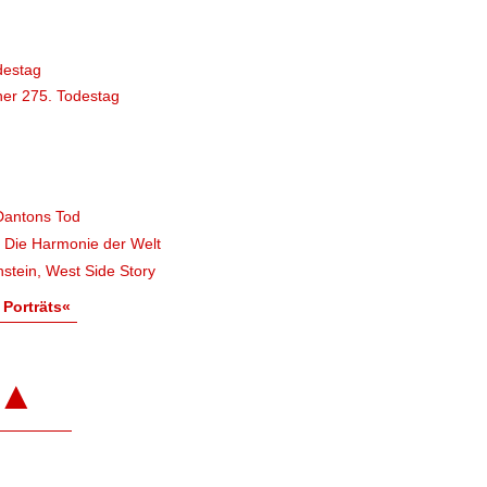
destag
er 275. Todestag
Dantons Tod
, Die Harmonie der Welt
stein, West Side Story
 Porträts«
▲