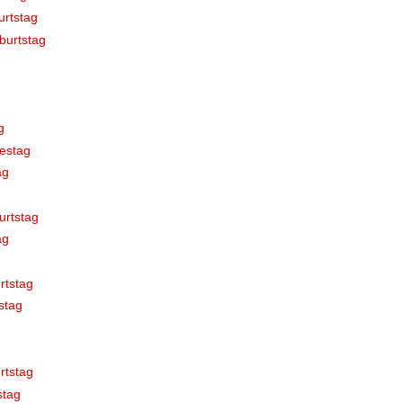
rtstag
burtstag
g
estag
ag
urtstag
ag
rtstag
stag
rtstag
stag