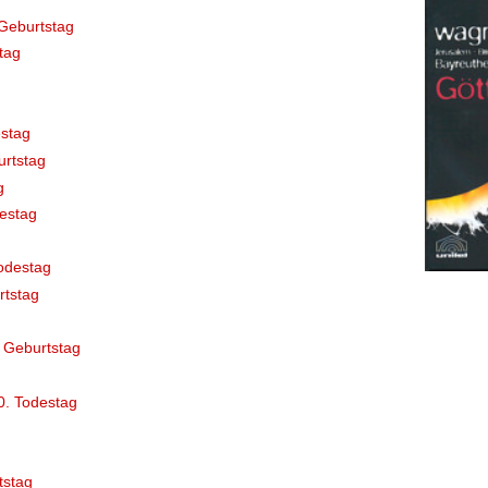
Geburtstag
tag
stag
rtstag
g
destag
odestag
rtstag
 Geburtstag
0. Todestag
tstag