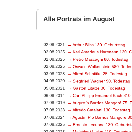
Alle Porträts im August
02.08.2021
→ Arthur Bliss 130. Geburtstag
02.08.2025
→ Karl Amadeus Hartmann 120. G
02.08.2025
→ Pietro Mascagni 80. Todestag
02.08.2025
→ Oswald Wolkenstein 580. Todes
03.08.2023
→ Alfred Schnittke 25. Todestag
04.08.2020
→ Siegfried Wagner 90. Todestag
05.08.2021
→ Gaston Litaize 30. Todestag
06.08.2014
→ Carl Philipp Emanuel Bach 310.
07.08.2019
→ Augustín Barrios Mangoré 75. 
07.08.2023
→ Alfredo Catalani 130. Todestag
07.08.2024
→ Agustín Pío Barrios Mangoré 80
07.08.2025
→ Ernesto Lecuona 130. Geburtst
07.08.2025
→ Melchior Vulpius 410. Todestag