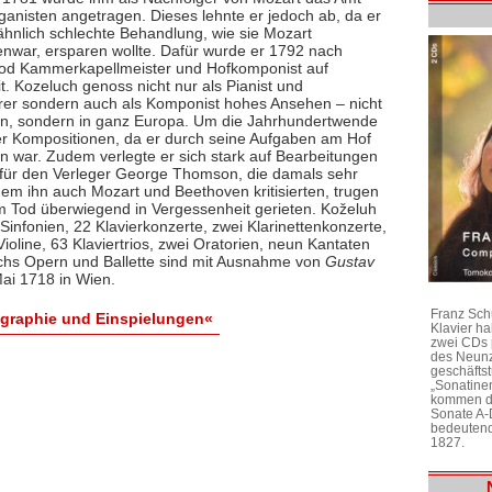
ganisten angetragen. Dieses lehnte er jedoch ab, da er
 ähnlich schlechte Behandlung, wie sie Mozart
enwar, ersparen wollte. Dafür wurde er 1792 nach
od Kammerkapellmeister und Hofkomponist auf
t. Kozeluch genoss nicht nur als Pianist und
hrer sondern auch als Komponist hohes Ansehen – nicht
en, sondern in ganz Europa. Um die Jahrhundertwende
iner Kompositionen, da er durch seine Aufgaben am Hof
 war. Zudem verlegte er sich stark auf Bearbeitungen
n für den Verleger George Thomson, die damals sehr
 dem ihn auch Mozart und Beethoven kritisierten, trugen
m Tod überwiegend in Vergessenheit gerieten. Koželuh
infonien, 22 Klavierkonzerte, zwei Klarinettenkonzerte,
ioline, 63 Klaviertrios, zwei Oratorien, neun Kantaten
echs Opern und Ballette sind mit Ausnahme von
Gustav
Mai 1718 in Wien.
Franz Sch
ographie und Einspielungen«
Klavier h
zwei CDs 
des Neunz
geschäftst
„Sonatine
kommen di
Sonate A-
bedeutend
1827.