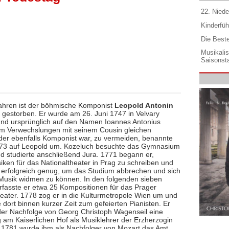
22. Niede
Kinderfüh
Die Best
Musikali
Saisonsta
ahren ist der böhmische Komponist
Leopold Antonin
gestorben. Er wurde am 26. Juni 1747 in Velvary
nd ursprünglich auf den Namen Ioannes Antonius
Um Verwechslungen mit seinem Cousin gleichen
er ebenfalls Komponist war, zu vermeiden, benannte
773 auf Leopold um. Kozeluch besuchte das Gymnasium
nd studierte anschließend Jura. 1771 begann er,
iken für das Nationaltheater in Prag zu schreiben und
 erfolgreich genug, um das Studium abbrechen und sich
Musik widmen zu können. In den folgenden sieben
rfasste er etwa 25 Kompositionen für das Prager
heater. 1778 zog er in die Kulturmetropole Wien um und
 dort binnen kurzer Zeit zum gefeierten Pianisten. Er
n der Nachfolge von Georg Christoph Wagenseil eine
g am Kaiserlichen Hof als Musiklehrer der Erzherzogin
. 1781 wurde ihm als Nachfolger von Mozart das Amt