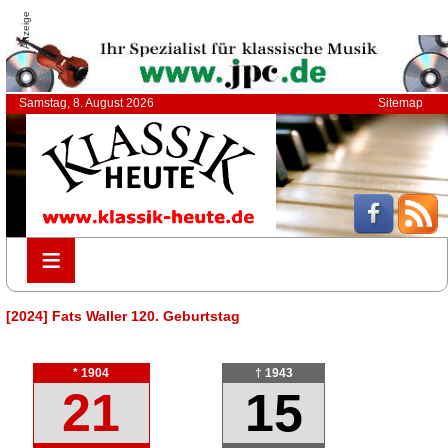
Anzeige
Samstag, 8. August 2026
Sitemap
≡
≡
[2024] Fats Waller 120. Geburtstag
* 1904
† 1943
21
15