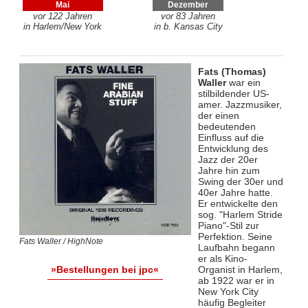
Mai
Dezember
vor 122 Jahren
vor 83 Jahren
in Harlem/New York
in b. Kansas City
Fats (Thomas)
Waller
war ein
stilbildender US-
amer. Jazzmusiker,
der einen
bedeutenden
Einfluss auf die
Entwicklung des
Jazz der 20er
Jahre hin zum
Swing der 30er und
40er Jahre hatte.
Er entwickelte den
sog. "Harlem Stride
Piano"-Stil zur
Perfektion. Seine
Fats Waller / HighNote
Laufbahn begann
er als Kino-
Organist in Harlem,
»Bestellungen bei jpc«
ab 1922 war er in
New York City
häufig Begleiter