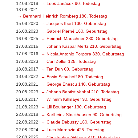
12.08.2018
→ Leoš Janáček 90. Todestag
13.08.2021
→ Bernhard Heinrich Romberg 180. Todestag
15.08.2020
→ Jacques Ibert 130. Geburtstag
16.08.2023
→ Gabriel Pierné 160. Geburtstag
16.08.2025
→ Heinrich Marschner 230. Geburtstag
17.08.2016
→ Johann Kaspar Mertz 210. Geburtstag
17.08.2016
→ Nicola Antonio Porpora 330. Geburtstag
17.08.2023
→ Carl Zeller 125. Todestag
18.08.2017
→ Tan Dun 60. Geburtstag
18.08.2022
→ Erwin Schulhoff 80. Todestag
19.08.2021
→ George Enescu 140. Geburtstag
20.08.2023
→ Johann Baptist Vanhal 210. Todestag
21.08.2017
→ Wilhelm Killmayer 90. Geburtstag
21.08.2023
→ Lili Boulanger 130. Geburtstag
22.08.2018
→ Karlheinz Stockhausen 90. Geburtstag
22.08.2022
→ Claude Debussy 160. Geburtstag
22.08.2024
→ Luca Marenzio 425. Todestag
22.08.2025
→ Christopher Gibbons 410. Geburtstag