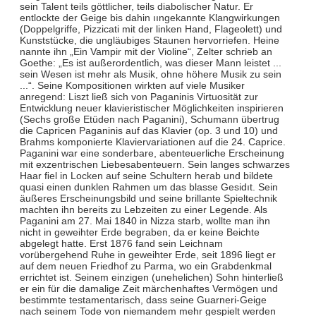
sein Talent teils göttlicher, teils diabolischer Natur. Er
entlockte der Geige bis dahin ııngekannte Klangwirkungen
(Doppelgriffe, Pizzicati mit der linken Hand, Flageolett) und
Kunststücke, die ungläubiges Staunen hervorriefen. Heine
nannte ihn „Ein Vampir mit der Violine“, Zelter schrieb an
Goethe: „Es ist außerordentlich, was dieser Mann leistet ...
sein Wesen ist mehr als Musik, ohne höhere Musik zu sein
...“. Seine Kompositionen wirkten auf viele Musiker
anregend: Liszt ließ sich von Paganinis Virtuosität zur
Entwicklung neuer klavieristischer Möglichkeiten inspirieren
(Sechs große Etüden nach Paganini), Schumann übertrug
die Capricen Paganinis auf das Klavier (op. 3 und 10) und
Brahms komponierte Klaviervariationen auf die 24. Caprice.
Paganini war eine sonderbare, abenteuerliche Erscheinung
mit exzentrischen Liebesabenteuern. Sein langes schwarzes
Haar ﬁel in Locken auf seine Schultern herab und bildete
quasi einen dunklen Rahmen um das blasse Gesidıt. Sein
äußeres Erscheinungsbild und seine brillante Spieltechnik
machten ihn bereits zu Lebzeiten zu einer Legende. Als
Paganini am 27. Mai 1840 in Nizza starb, wollte man ihn
nicht in geweihter Erde begraben, da er keine Beichte
abgelegt hatte. Erst 1876 fand sein Leichnam
vorübergehend Ruhe in geweihter Erde, seit 1896 liegt er
auf dem neuen Friedhof zu Parma, wo ein Grabdenkmal
errichtet ist. Seinem einzigen (unehelichen) Sohn hinterließ
er ein für die damalige Zeit märchenhaftes Vermögen und
bestimmte testamentarisch, dass seine Guarneri-Geige
nach seinem Tode von niemandem mehr gespielt werden