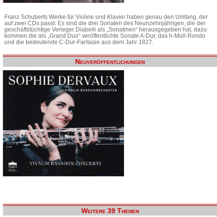
Franz Schuberts Werke für Violine und Klavier haben genau den Umfang, der
auf zwei CDs passt. Es sind die drei Sonaten des Neunzehnjährigen, die der
geschäftstüchtige Verleger Diabelli als „Sonatinen“ herausgegeben hat, dazu
kommen die als „Grand Duo“ veröffentlichte Sonate A-Dur, das h-Moll-Rondo
und die bedeutende C-Dur-Fantasie aus dem Jahr 1827.
Neuveröffentlichungen
Weitere 39 Themen