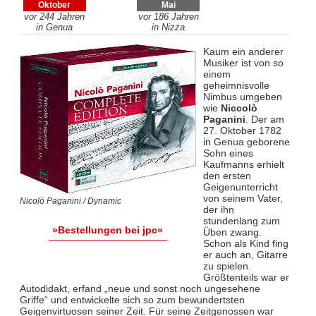
Oktober
Mai
vor 244 Jahren
vor 186 Jahren
in Genua
in Nizza
Kaum ein anderer
Musiker ist von so
einem
geheimnisvolle
Nimbus umgeben
wie
Niccolò
Paganini
. Der am
27. Oktober 1782
in Genua geborene
Sohn eines
Kaufmanns erhielt
den ersten
Geigenunterricht
von seinem Vater,
Nicolò Paganini / Dynamic
der ihn
stundenlang zum
»Bestellungen bei jpc«
Üben zwang.
Schon als Kind fing
er auch an, Gitarre
zu spielen.
Größtenteils war er
Autodidakt, erfand „neue und sonst noch ungesehene
Griffe“ und entwickelte sich so zum bewundertsten
Geigenvirtuosen seiner Zeit. Für seine Zeitgenossen war