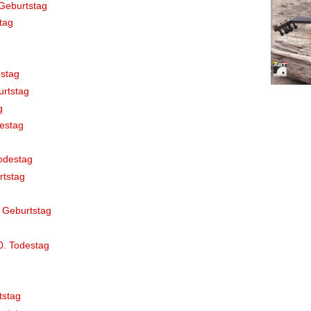
Geburtstag
tag
stag
rtstag
g
destag
odestag
rtstag
 Geburtstag
0. Todestag
tstag