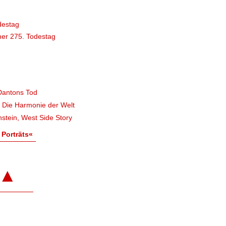
destag
er 275. Todestag
Dantons Tod
, Die Harmonie der Welt
stein, West Side Story
 Porträts«
▲