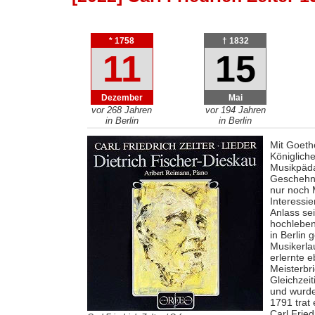
* 1758
† 1832
11
15
Dezember
Mai
vor 268 Jahren
vor 194 Jahren
in Berlin
in Berlin
Mit Goeth
Königlich
Musikpädag
Geschehni
nur noch 
Interessi
Anlass se
hochlebe
in Berlin 
Musikerla
erlernte 
Meisterbri
Gleichzeit
und wurde
1791 trat 
Carl Fried