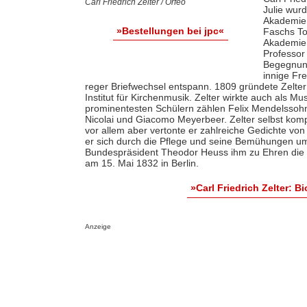
Carl Friedrich Zelter / Orfeo
Julie wurd
Akademie,
»Bestellungen bei jpc«
Faschs To
Akademie,
Professor
Begegnung
innige Fr
reger Briefwechsel entspann. 1809 gründete Zelter 
Institut für Kirchenmusik. Zelter wirkte auch als M
prominentesten Schülern zählen Felix Mendelssoh
Nicolai und Giacomo Meyerbeer. Zelter selbst kom
vor allem aber vertonte er zahlreiche Gedichte vo
er sich durch die Pflege und seine Bemühungen um 
Bundespräsident Theodor Heuss ihm zu Ehren die „Ze
am 15. Mai 1832 in Berlin.
»Carl Friedrich Zelter: 
Anzeige