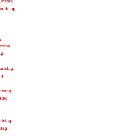
rtstag
burtstag
g
estag
ag
urtstag
ag
rtstag
stag
rtstag
stag