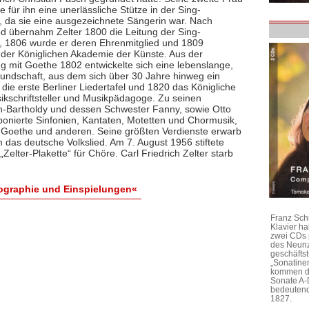
e für ihn eine unerlässliche Stütze in der Sing-
 da sie eine ausgezeichnete Sängerin war. Nach
d übernahm Zelter 1800 die Leitung der Sing-
 1806 wurde er deren Ehrenmitglied und 1809
 der Königlichen Akademie der Künste. Aus der
 mit Goethe 1802 entwickelte sich eine lebenslange,
eundschaft, aus dem sich über 30 Jahre hinweg ein
die erste Berliner Liedertafel und 1820 das Königliche
usikschriftsteller und Musikpädagoge. Zu seinen
n-Bartholdy und dessen Schwester Fanny, sowie Otto
ponierte Sinfonien, Kantaten, Motetten und Chormusik,
n Goethe und anderen. Seine größten Verdienste erwarb
das deutsche Volkslied. Am 7. August 1956 stiftete
lter-Plakette“ für Chöre. Carl Friedrich Zelter starb
Biographie und Einspielungen«
Franz Sch
Klavier h
zwei CDs 
des Neunz
geschäftst
„Sonatine
kommen di
Sonate A-
bedeutend
1827.