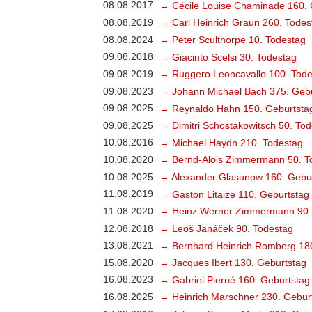
08.08.2017
→ Cécile Louise Chaminade 160. 
08.08.2019
→ Carl Heinrich Graun 260. Todes
08.08.2024
→ Peter Sculthorpe 10. Todestag
09.08.2018
→ Giacinto Scelsi 30. Todestag
09.08.2019
→ Ruggero Leoncavallo 100. Tode
09.08.2023
→ Johann Michael Bach 375. Gebu
09.08.2025
→ Reynaldo Hahn 150. Geburtsta
09.08.2025
→ Dimitri Schostakowitsch 50. To
10.08.2016
→ Michael Haydn 210. Todestag
10.08.2020
→ Bernd-Alois Zimmermann 50. T
10.08.2025
→ Alexander Glasunow 160. Gebu
11.08.2019
→ Gaston Litaize 110. Geburtstag
11.08.2020
→ Heinz Werner Zimmermann 90.
12.08.2018
→ Leoš Janáček 90. Todestag
13.08.2021
→ Bernhard Heinrich Romberg 18
15.08.2020
→ Jacques Ibert 130. Geburtstag
16.08.2023
→ Gabriel Pierné 160. Geburtstag
16.08.2025
→ Heinrich Marschner 230. Gebur