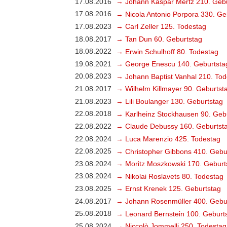
17.08.2016
→ Johann Kaspar Mertz 210. Gebu
17.08.2016
→ Nicola Antonio Porpora 330. Ge
17.08.2023
→ Carl Zeller 125. Todestag
18.08.2017
→ Tan Dun 60. Geburtstag
18.08.2022
→ Erwin Schulhoff 80. Todestag
19.08.2021
→ George Enescu 140. Geburtsta
20.08.2023
→ Johann Baptist Vanhal 210. Tod
21.08.2017
→ Wilhelm Killmayer 90. Geburtst
21.08.2023
→ Lili Boulanger 130. Geburtstag
22.08.2018
→ Karlheinz Stockhausen 90. Geb
22.08.2022
→ Claude Debussy 160. Geburtst
22.08.2024
→ Luca Marenzio 425. Todestag
22.08.2025
→ Christopher Gibbons 410. Gebu
23.08.2024
→ Moritz Moszkowski 170. Geburt
23.08.2024
→ Nikolai Roslavets 80. Todestag
23.08.2025
→ Ernst Krenek 125. Geburtstag
24.08.2017
→ Johann Rosenmüller 400. Gebu
25.08.2018
→ Leonard Bernstein 100. Geburt
25.08.2024
→ Niccolò Jommelli 250. Todestag