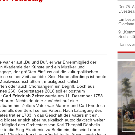
Der 75. 
Livestre
Ein beso
Giordano
9. „Komm
Sechsstä
Hannover
e war er auf „Du und Du“, er war Ehrenmitglied der
en Akademie der Künste und ein Musiker und
oge, der größten Einfluss auf die kulturpolitischen
sse seiner Zeit ausübte. Sein Name allerdings ist heute
Musikwissenschaftlern, musikgeschichtlich
erten oder auch Chorsängern ein Begriff. Doch aus
ines 260. Geburtstages 2018 soll er posthum
n:
Carl Friedrich Zelter
wurde am 11. Dezember 1758
geboren. Nichts deutete zunächst auf eine
ufbahn hin. Zelters Vater war Maurer und Carl Friedrich
ebenfalls den Beruf seines Vaters. Nach Erlangung des
efes trat er 1783 in das Geschäft des Vaters mit ein.
ig bildete er sich aber musikalisch autodidaktisch weiter
 Mitglied des Orchesters von Karl Theophil Döbbelin.
er in die Sing-Akademie zu Berlin ein, die sein Lehrer
rich Christian Fasch gegründet hatte. Seine zweite Frau