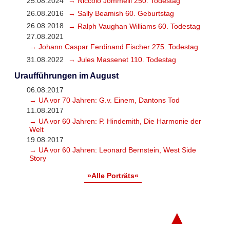
25.08.2024
→ Niccolò Jommelli 250. Todestag
26.08.2016
→ Sally Beamish 60. Geburtstag
26.08.2018
→ Ralph Vaughan Williams 60. Todestag
27.08.2021
→ Johann Caspar Ferdinand Fischer 275. Todestag
31.08.2022
→ Jules Massenet 110. Todestag
Uraufführungen im August
06.08.2017
→ UA vor 70 Jahren: G.v. Einem, Dantons Tod
11.08.2017
→ UA vor 60 Jahren: P. Hindemith, Die Harmonie der
Welt
19.08.2017
→ UA vor 60 Jahren: Leonard Bernstein, West Side
Story
»Alle Porträts«
▲