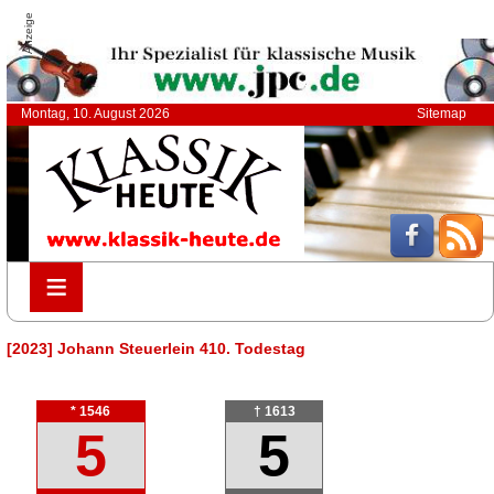
Anzeige
Montag, 10. August 2026
Sitemap
≡
≡
[2023] Johann Steuerlein 410. Todestag
* 1546
† 1613
5
5