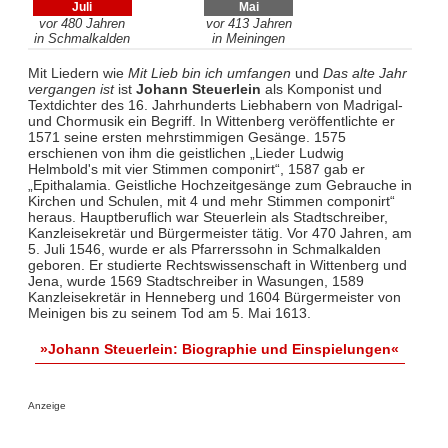
Juli
Mai
vor 480 Jahren
vor 413 Jahren
in Schmalkalden
in Meiningen
Mit Liedern wie
Mit Lieb bin ich umfangen
und
Das alte Jahr
vergangen ist
ist
Johann Steuerlein
als Komponist und
Textdichter des 16. Jahrhunderts Liebhabern von Madrigal-
und Chormusik ein Begriff. In Wittenberg veröffentlichte er
1571 seine ersten mehrstimmigen Gesänge. 1575
erschienen von ihm die geistlichen „Lieder Ludwig
Helmbold's mit vier Stimmen componirt“, 1587 gab er
„Epithalamia. Geistliche Hochzeitgesänge zum Gebrauche in
Kirchen und Schulen, mit 4 und mehr Stimmen componirt“
heraus. Hauptberuflich war Steuerlein als Stadtschreiber,
Kanzleisekretär und Bürgermeister tätig. Vor 470 Jahren, am
5. Juli 1546, wurde er als Pfarrerssohn in Schmalkalden
geboren. Er studierte Rechtswissenschaft in Wittenberg und
Jena, wurde 1569 Stadtschreiber in Wasungen, 1589
Kanzleisekretär in Henneberg und 1604 Bürgermeister von
Meinigen bis zu seinem Tod am 5. Mai 1613.
»Johann Steuerlein: Biographie und Einspielungen«
Anzeige