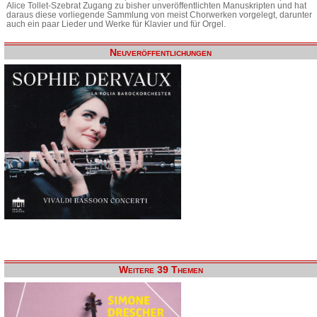
Alice Tollet-Szebrat Zugang zu bisher unveröffentlichten Manuskripten und hat
daraus diese vorliegende Sammlung von meist Chorwerken vorgelegt, darunter
auch ein paar Lieder und Werke für Klavier und für Orgel.
Neuveröffentlichungen
Weitere 39 Themen