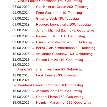
→ Cécile Louise Chaminade 160. Geburtstag
08.08.2019
→ Carl Heinrich Graun 260. Todestag
08.08.2024
→ Peter Sculthorpe 10. Todestag
09.08.2018
→ Giacinto Scelsi 30. Todestag
09.08.2019
→ Ruggero Leoncavallo 100. Todestag
09.08.2023
→ Johann Michael Bach 375. Geburtstag
09.08.2025
→ Reynaldo Hahn 150. Geburtstag
09.08.2025
→ Dimitri Schostakowitsch 50. Todestag
10.08.2020
→ Bernd-Alois Zimmermann 50. Todestag
10.08.2025
→ Alexander Glasunow 160. Geburtstag
11.08.2019
→ Gaston Litaize 110. Geburtstag
11.08.2020
→ Heinz Werner Zimmermann 90. Geburtstag
12.08.2018
→ Leoš Janáček 90. Todestag
13.08.2021
→ Bernhard Heinrich Romberg 180. Todestag
15.08.2020
→ Jacques Ibert 130. Geburtstag
16.08.2023
→ Gabriel Pierné 160. Geburtstag
16.08.2025
→ Heinrich Marschner 230. Geburtstag