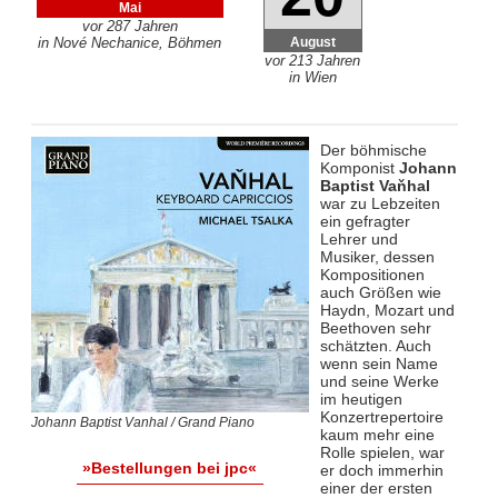
Mai
vor 287 Jahren
August
in Nové Nechanice, Böhmen
vor 213 Jahren
in Wien
Der böhmische
Komponist
Johann
Baptist Vaňhal
war zu Lebzeiten
ein gefragter
Lehrer und
Musiker, dessen
Kompositionen
auch Größen wie
Haydn, Mozart und
Beethoven sehr
schätzten. Auch
wenn sein Name
und seine Werke
im heutigen
Konzertrepertoire
Johann Baptist Vanhal / Grand Piano
kaum mehr eine
Rolle spielen, war
»Bestellungen bei jpc«
er doch immerhin
einer der ersten