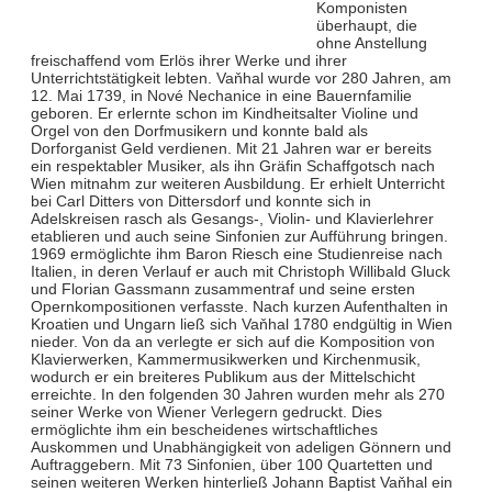
Komponisten
überhaupt, die
ohne Anstellung
freischaffend vom Erlös ihrer Werke und ihrer
Unterrichtstätigkeit lebten. Vaňhal wurde vor 280 Jahren, am
12. Mai 1739, in Nové Nechanice in eine Bauernfamilie
geboren. Er erlernte schon im Kindheitsalter Violine und
Orgel von den Dorfmusikern und konnte bald als
Dorforganist Geld verdienen. Mit 21 Jahren war er bereits
ein respektabler Musiker, als ihn Gräfin Schaffgotsch nach
Wien mitnahm zur weiteren Ausbildung. Er erhielt Unterricht
bei Carl Ditters von Dittersdorf und konnte sich in
Adelskreisen rasch als Gesangs-, Violin- und Klavierlehrer
etablieren und auch seine Sinfonien zur Aufführung bringen.
1969 ermöglichte ihm Baron Riesch eine Studienreise nach
Italien, in deren Verlauf er auch mit Christoph Willibald Gluck
und Florian Gassmann zusammentraf und seine ersten
Opernkompositionen verfasste. Nach kurzen Aufenthalten in
Kroatien und Ungarn ließ sich Vaňhal 1780 endgültig in Wien
nieder. Von da an verlegte er sich auf die Komposition von
Klavierwerken, Kammermusikwerken und Kirchenmusik,
wodurch er ein breiteres Publikum aus der Mittelschicht
erreichte. In den folgenden 30 Jahren wurden mehr als 270
seiner Werke von Wiener Verlegern gedruckt. Dies
ermöglichte ihm ein bescheidenes wirtschaftliches
Auskommen und Unabhängigkeit von adeligen Gönnern und
Auftraggebern. Mit 73 Sinfonien, über 100 Quartetten und
seinen weiteren Werken hinterließ Johann Baptist Vaňhal ein