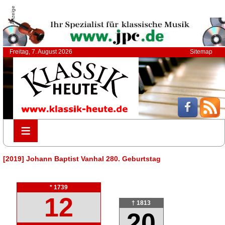
Anzeige
Freitag, 7. August 2026
Sitemap
≡
≡
[2019] Johann Baptist Vanhal 280. Geburtstag
* 1739
12
† 1813
20