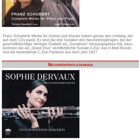
Franz Schuberts Werke für Violine und Klavier haben genau den Umfang, der
auf zwei CDs passt. Es sind die drei Sonaten des Neunzehnjährigen, die der
geschäftstüchtige Verleger Diabelli als „Sonatinen“ herausgegeben hat, dazu
kommen die als „Grand Duo“ veröffentlichte Sonate A-Dur, das h-Moll-Rondo
und die bedeutende C-Dur-Fantasie aus dem Jahr 1827.
Neuveröffentlichungen