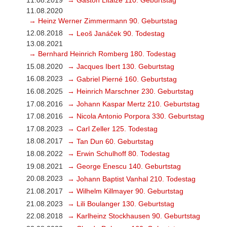
11.08.2019
→ Gaston Litaize 110. Geburtstag
11.08.2020
→ Heinz Werner Zimmermann 90. Geburtstag
12.08.2018
→ Leoš Janáček 90. Todestag
13.08.2021
→ Bernhard Heinrich Romberg 180. Todestag
15.08.2020
→ Jacques Ibert 130. Geburtstag
16.08.2023
→ Gabriel Pierné 160. Geburtstag
16.08.2025
→ Heinrich Marschner 230. Geburtstag
17.08.2016
→ Johann Kaspar Mertz 210. Geburtstag
17.08.2016
→ Nicola Antonio Porpora 330. Geburtstag
17.08.2023
→ Carl Zeller 125. Todestag
18.08.2017
→ Tan Dun 60. Geburtstag
18.08.2022
→ Erwin Schulhoff 80. Todestag
19.08.2021
→ George Enescu 140. Geburtstag
20.08.2023
→ Johann Baptist Vanhal 210. Todestag
21.08.2017
→ Wilhelm Killmayer 90. Geburtstag
21.08.2023
→ Lili Boulanger 130. Geburtstag
22.08.2018
→ Karlheinz Stockhausen 90. Geburtstag