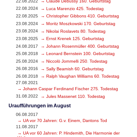
22.08.2022
→ Claude Debussy 160. Geburtstag
22.08.2024
→ Luca Marenzio 425. Todestag
22.08.2025
→ Christopher Gibbons 410. Geburtstag
23.08.2024
→ Moritz Moszkowski 170. Geburtstag
23.08.2024
→ Nikolai Roslavets 80. Todestag
23.08.2025
→ Ernst Krenek 125. Geburtstag
24.08.2017
→ Johann Rosenmüller 400. Geburtstag
25.08.2018
→ Leonard Bernstein 100. Geburtstag
25.08.2024
→ Niccolò Jommelli 250. Todestag
26.08.2016
→ Sally Beamish 60. Geburtstag
26.08.2018
→ Ralph Vaughan Williams 60. Todestag
27.08.2021
→ Johann Caspar Ferdinand Fischer 275. Todestag
31.08.2022
→ Jules Massenet 110. Todestag
Uraufführungen im August
06.08.2017
→ UA vor 70 Jahren: G.v. Einem, Dantons Tod
11.08.2017
→ UA vor 60 Jahren: P. Hindemith, Die Harmonie der