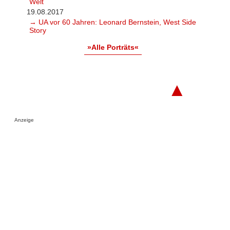
Welt
19.08.2017
→ UA vor 60 Jahren: Leonard Bernstein, West Side
Story
»Alle Porträts«
▲
Anzeige