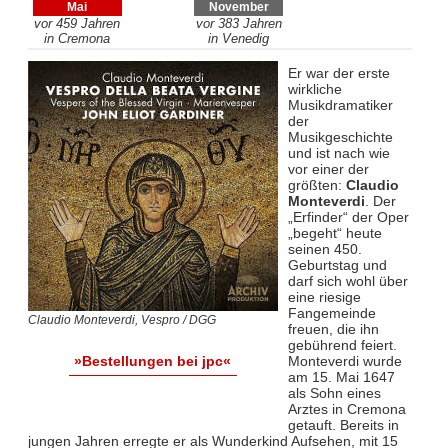
Mai
November
vor 459 Jahren
vor 383 Jahren
in Cremona
in Venedig
Er war der erste
wirkliche
Musikdramatiker
der
Musikgeschichte
und ist nach wie
vor einer der
größten:
Claudio
Monteverdi
. Der
„Erfinder“ der Oper
„begeht“ heute
seinen 450.
Geburtstag und
darf sich wohl über
eine riesige
Fangemeinde
Claudio Monteverdi, Vespro / DGG
freuen, die ihn
gebührend feiert.
Monteverdi wurde
»Bestellungen bei jpc«
am 15. Mai 1647
als Sohn eines
Arztes in Cremona
getauft. Bereits in
jungen Jahren erregte er als Wunderkind Aufsehen, mit 15