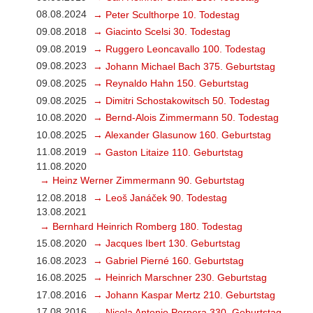
08.08.2024
→ Peter Sculthorpe 10. Todestag
09.08.2018
→ Giacinto Scelsi 30. Todestag
09.08.2019
→ Ruggero Leoncavallo 100. Todestag
09.08.2023
→ Johann Michael Bach 375. Geburtstag
09.08.2025
→ Reynaldo Hahn 150. Geburtstag
09.08.2025
→ Dimitri Schostakowitsch 50. Todestag
10.08.2020
→ Bernd-Alois Zimmermann 50. Todestag
10.08.2025
→ Alexander Glasunow 160. Geburtstag
11.08.2019
→ Gaston Litaize 110. Geburtstag
11.08.2020
→ Heinz Werner Zimmermann 90. Geburtstag
12.08.2018
→ Leoš Janáček 90. Todestag
13.08.2021
→ Bernhard Heinrich Romberg 180. Todestag
15.08.2020
→ Jacques Ibert 130. Geburtstag
16.08.2023
→ Gabriel Pierné 160. Geburtstag
16.08.2025
→ Heinrich Marschner 230. Geburtstag
17.08.2016
→ Johann Kaspar Mertz 210. Geburtstag
17.08.2016
→ Nicola Antonio Porpora 330. Geburtstag