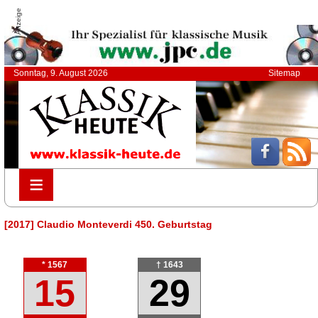
Anzeige
Sonntag, 9. August 2026
Sitemap
≡
≡
[2017] Claudio Monteverdi 450. Geburtstag
* 1567
† 1643
15
29