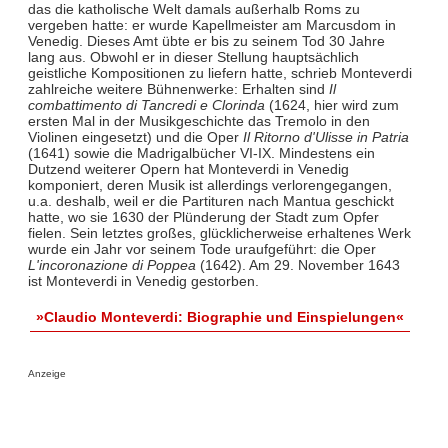
das die katholische Welt damals außerhalb Roms zu
vergeben hatte: er wurde Kapellmeister am Marcusdom in
Venedig. Dieses Amt übte er bis zu seinem Tod 30 Jahre
lang aus. Obwohl er in dieser Stellung hauptsächlich
geistliche Kompositionen zu liefern hatte, schrieb Monteverdi
zahlreiche weitere Bühnenwerke: Erhalten sind
Il
combattimento di Tancredi e Clorinda
(1624, hier wird zum
ersten Mal in der Musikgeschichte das Tremolo in den
Violinen eingesetzt) und die Oper
Il Ritorno d'Ulisse in Patria
(1641) sowie die Madrigalbücher VI-IX. Mindestens ein
Dutzend weiterer Opern hat Monteverdi in Venedig
komponiert, deren Musik ist allerdings verlorengegangen,
u.a. deshalb, weil er die Partituren nach Mantua geschickt
hatte, wo sie 1630 der Plünderung der Stadt zum Opfer
fielen. Sein letztes großes, glücklicherweise erhaltenes Werk
wurde ein Jahr vor seinem Tode uraufgeführt: die Oper
L'incoronazione di Poppea
(1642). Am 29. November 1643
ist Monteverdi in Venedig gestorben.
»Claudio Monteverdi: Biographie und Einspielungen«
Anzeige