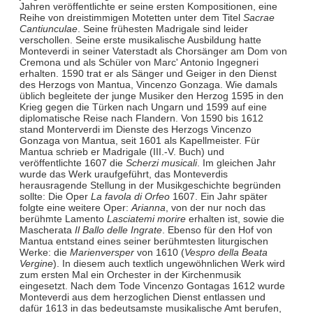
Jahren veröffentlichte er seine ersten Kompositionen, eine
Reihe von dreistimmigen Motetten unter dem Titel
Sacrae
Cantiunculae
. Seine frühesten Madrigale sind leider
verschollen. Seine erste musikalische Ausbildung hatte
Monteverdi in seiner Vaterstadt als Chorsänger am Dom von
Cremona und als Schüler von Marc' Antonio Ingegneri
erhalten. 1590 trat er als Sänger und Geiger in den Dienst
des Herzogs von Mantua, Vincenzo Gonzaga. Wie damals
üblich begleitete der junge Musiker den Herzog 1595 in den
Krieg gegen die Türken nach Ungarn und 1599 auf eine
diplomatische Reise nach Flandern. Von 1590 bis 1612
stand Monterverdi im Dienste des Herzogs Vincenzo
Gonzaga von Mantua, seit 1601 als Kapellmeister. Für
Mantua schrieb er Madrigale (III.-V. Buch) und
veröffentlichte 1607 die
Scherzi musicali
. Im gleichen Jahr
wurde das Werk uraufgeführt, das Monteverdis
herausragende Stellung in der Musikgeschichte begründen
sollte: Die Oper
La favola di Orfeo
1607. Ein Jahr später
folgte eine weitere Oper:
Arianna
, von der nur noch das
berühmte Lamento
Lasciatemi morire
erhalten ist, sowie die
Mascherata
Il Ballo delle Ingrate
. Ebenso für den Hof von
Mantua entstand eines seiner berühmtesten liturgischen
Werke: die
Marienversper
von 1610 (
Vespro della Beata
Vergine
). In diesem auch textlich ungewöhnlichen Werk wird
zum ersten Mal ein Orchester in der Kirchenmusik
eingesetzt. Nach dem Tode Vincenzo Gontagas 1612 wurde
Monteverdi aus dem herzoglichen Dienst entlassen und
dafür 1613 in das bedeutsamste musikalische Amt berufen,