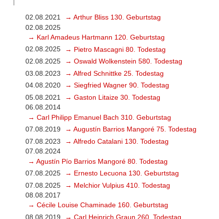
02.08.2021
→ Arthur Bliss 130. Geburtstag
02.08.2025
→ Karl Amadeus Hartmann 120. Geburtstag
02.08.2025
→ Pietro Mascagni 80. Todestag
02.08.2025
→ Oswald Wolkenstein 580. Todestag
03.08.2023
→ Alfred Schnittke 25. Todestag
04.08.2020
→ Siegfried Wagner 90. Todestag
05.08.2021
→ Gaston Litaize 30. Todestag
06.08.2014
→ Carl Philipp Emanuel Bach 310. Geburtstag
07.08.2019
→ Augustín Barrios Mangoré 75. Todestag
07.08.2023
→ Alfredo Catalani 130. Todestag
07.08.2024
→ Agustín Pío Barrios Mangoré 80. Todestag
07.08.2025
→ Ernesto Lecuona 130. Geburtstag
07.08.2025
→ Melchior Vulpius 410. Todestag
08.08.2017
→ Cécile Louise Chaminade 160. Geburtstag
08.08.2019
→ Carl Heinrich Graun 260. Todestag