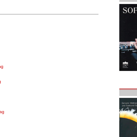
ag
g
tag