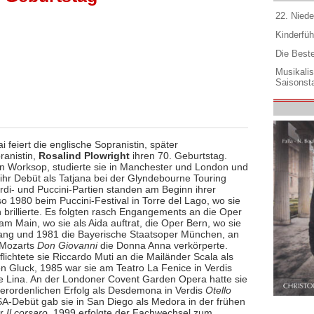
22. Niede
Kinderfüh
Die Best
Musikali
Saisonsta
 feiert die englische Sopranistin, später
anistin,
Rosalind Plowright
ihren 70. Geburtstag.
n Worksop, studierte sie in Manchester und London und
ihr Debüt als Tatjana bei der Glyndebourne Touring
rdi- und Puccini-Partien standen am Beginn ihrer
so 1980 beim Puccini-Festival in Torre del Lago, wo sie
 brillierte. Es folgten rasch Engangements an die Oper
am Main, wo sie als Aida auftrat, die Oper Bern, wo sie
ang und 1981 die Bayerische Staatsoper München, an
n Mozarts
Don Giovanni
die Donna Anna verkörperte.
lichtete sie Riccardo Muti an die Mailänder Scala als
on Gluck, 1985 war sie am Teatro La Fenice in Verdis
e Lina. An der Londoner Covent Garden Opera hatte sie
erordenlichen Erfolg als Desdemona in Verdis
Otello
SA-Debüt gab sie in San Diego als Medora in der frühen
r
Il corsaro
. 1999 erfolgte der Fachwechsel zum