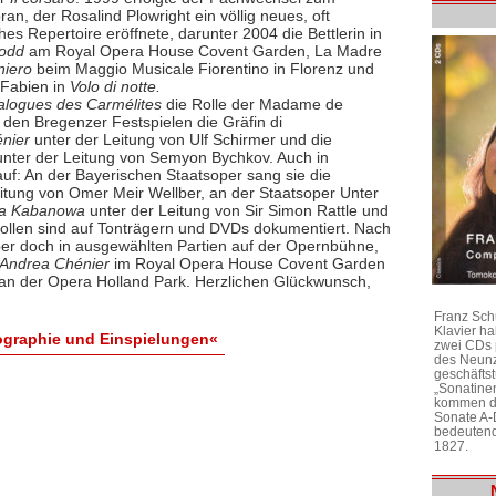
n, der Rosalind Plowright ein völlig neues, oft
es Repertoire eröffnete, darunter 2004 die Bettlerin in
Todd
am Royal Opera House Covent Garden, La Madre
oniero
beim Maggio Musicale Fiorentino in Florenz und
 Fabien in
Volo di notte.
alogues des Carmélites
die Rolle der Madame de
 den Bregenzer Festspielen die Gräfin di
nier
unter der Leitung von Ulf Schirmer und die
nter der Leitung von Semyon Bychkov. Auch in
auf: An der Bayerischen Staatsoper sang sie die
itung von Omer Meir Wellber, an der Staatsoper Unter
ja Kabanowa
unter der Leitung von Sir Simon Rattle und
nrollen sind auf Tonträgern und DVDs dokumentiert. Nach
ber doch in ausgewählten Partien auf der Opernbühne,
Andrea Chénier
im Royal Opera House Covent Garden
an der Opera Holland Park. Herzlichen Glückwunsch,
Franz Sch
Klavier h
iographie und Einspielungen«
zwei CDs 
des Neunz
geschäftst
„Sonatine
kommen di
Sonate A-
bedeutend
1827.