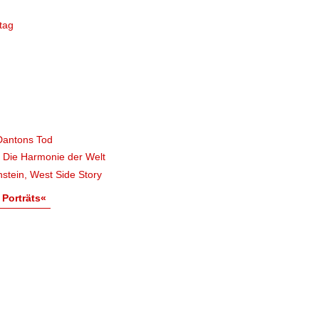
tag
Dantons Tod
, Die Harmonie der Welt
stein, West Side Story
 Porträts«