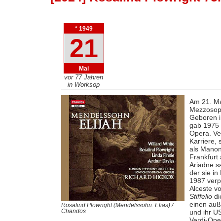
* 1949
21
Mai
vor 77 Jahren
in Worksop
Am 21. Mai
Mezzosopr
Geboren i
gab 1975 
Opera. Ve
Karriere, 
als Manon
Frankfurt 
Ariadne s
der sie i
1987 verpf
Alceste v
Stiffelio
di
einen auß
Rosalind Plowright (Mendelssohn: Elias) /
und ihr U
Chandos
Verdi-Ope