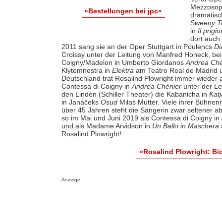
Mezzosopra
»Bestellungen bei jpc«
dramatisch
Sweeny 
in
Il prigi
dort auch
2011 sang sie an der Oper Stuttgart in Poulencs
Di
Croissy unter der Leitung von Manfred Honeck, bei
Coigny/Madelon in Umberto Giordanos
Andrea Ché
Klytemnestra in
Elektra
am Teatro Real de Madrid u
Deutschland trat Rosalind Plowright immer wieder 
Contessa di Coigny in
Andrea Chénier
unter der Le
den Linden (Schiller Theater) die Kabanicha in
Kat
in Janáčeks
Osud
Milas Mutter. Viele ihrer Bühne
über 45 Jahren steht die Sängerin zwar seltener a
so im Mai und Juni 2019 als Contessa di Coigny in
und als Madame Arvidson in
Un Ballo in Maschera
Rosalind Plowright!
»Rosalind Plowright: B
Anzeige