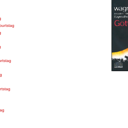
g
burtstag
g
g
urtstag
g
rtstag
tag