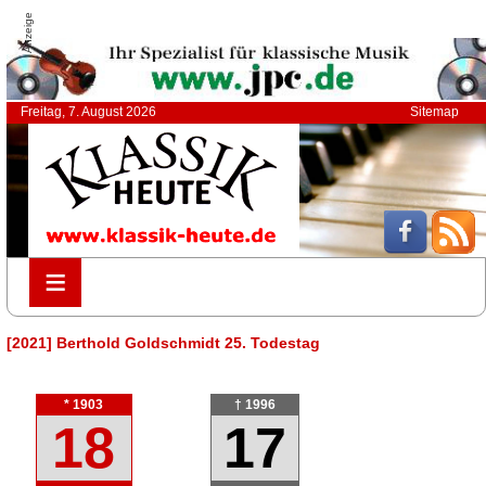
Anzeige
Freitag, 7. August 2026
Sitemap
≡
≡
[2021] Berthold Goldschmidt 25. Todestag
* 1903
† 1996
18
17