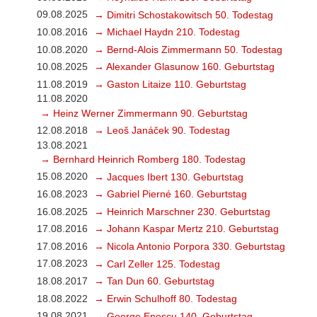
09.08.2025
→ Dimitri Schostakowitsch 50. Todestag
10.08.2016
→ Michael Haydn 210. Todestag
10.08.2020
→ Bernd-Alois Zimmermann 50. Todestag
10.08.2025
→ Alexander Glasunow 160. Geburtstag
11.08.2019
→ Gaston Litaize 110. Geburtstag
11.08.2020
→ Heinz Werner Zimmermann 90. Geburtstag
12.08.2018
→ Leoš Janáček 90. Todestag
13.08.2021
→ Bernhard Heinrich Romberg 180. Todestag
15.08.2020
→ Jacques Ibert 130. Geburtstag
16.08.2023
→ Gabriel Pierné 160. Geburtstag
16.08.2025
→ Heinrich Marschner 230. Geburtstag
17.08.2016
→ Johann Kaspar Mertz 210. Geburtstag
17.08.2016
→ Nicola Antonio Porpora 330. Geburtstag
17.08.2023
→ Carl Zeller 125. Todestag
18.08.2017
→ Tan Dun 60. Geburtstag
18.08.2022
→ Erwin Schulhoff 80. Todestag
19.08.2021
→ George Enescu 140. Geburtstag