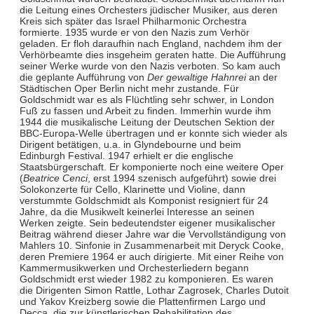
die Leitung eines Orchesters jüdischer Musiker, aus deren
Kreis sich später das Israel Philharmonic Orchestra
formierte. 1935 wurde er von den Nazis zum Verhör
geladen. Er floh daraufhin nach England, nachdem ihm der
Verhörbeamte dies insgeheim geraten hatte. Die Aufführung
seiner Werke wurde von den Nazis verboten. So kam auch
die geplante Aufführung von
Der gewaltige Hahnrei
an der
Städtischen Oper Berlin nicht mehr zustande. Für
Goldschmidt war es als Flüchtling sehr schwer, in London
Fuß zu fassen und Arbeit zu finden. Immerhin wurde ihm
1944 die musikalische Leitung der Deutschen Sektion der
BBC-Europa-Welle übertragen und er konnte sich wieder als
Dirigent betätigen, u.a. in Glyndebourne und beim
Edinburgh Festival. 1947 erhielt er die englische
Staatsbürgerschaft. Er komponierte noch eine weitere Oper
(
Beatrice Cenci
, erst 1994 szenisch aufgeführt) sowie drei
Solokonzerte für Cello, Klarinette und Violine, dann
verstummte Goldschmidt als Komponist resigniert für 24
Jahre, da die Musikwelt keinerlei Interesse an seinen
Werken zeigte. Sein bedeutendster eigener musikalischer
Beitrag während dieser Jahre war die Vervollständigung von
Mahlers 10. Sinfonie in Zusammenarbeit mit Deryck Cooke,
deren Premiere 1964 er auch dirigierte. Mit einer Reihe von
Kammermusikwerken und Orchesterliedern begann
Goldschmidt erst wieder 1982 zu komponieren. Es waren
die Dirigenten Simon Rattle, Lothar Zagrosek, Charles Dutoit
und Yakov Kreizberg sowie die Plattenfirmen Largo und
Decca, die zur künstlerischen Rehabilitation des