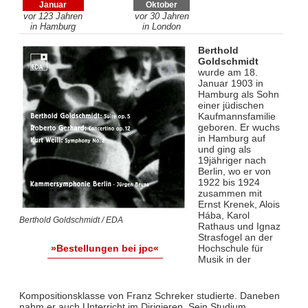
Januar
Oktober
vor 123 Jahren
vor 30 Jahren
in Hamburg
in London
Berthold
Goldschmidt
wurde am 18.
Januar 1903 in
Hamburg als Sohn
einer jüdischen
Kaufmannsfamilie
geboren. Er wuchs
in Hamburg auf
und ging als
19jähriger nach
Berlin, wo er von
1922 bis 1924
zusammen mit
Ernst Krenek, Alois
Hába, Karol
Berthold Goldschmidt / EDA
Rathaus und Ignaz
Strasfogel an der
Hochschule für
»Bestellungen bei jpc«
Musik in der
Kompositionsklasse von Franz Schreker studierte. Daneben
nahm er auch Unterricht im Dirigieren. Sein Studium