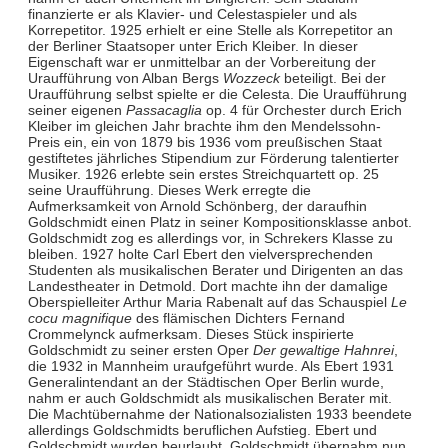
finanzierte er als Klavier- und Celestaspieler und als
Korrepetitor. 1925 erhielt er eine Stelle als Korrepetitor an
der Berliner Staatsoper unter Erich Kleiber. In dieser
Eigenschaft war er unmittelbar an der Vorbereitung der
Uraufführung von Alban Bergs
Wozzeck
beteiligt. Bei der
Uraufführung selbst spielte er die Celesta. Die Uraufführung
seiner eigenen
Passacaglia
op. 4 für Orchester durch Erich
Kleiber im gleichen Jahr brachte ihm den Mendelssohn-
Preis ein, ein von 1879 bis 1936 vom preußischen Staat
gestiftetes jährliches Stipendium zur Förderung talentierter
Musiker. 1926 erlebte sein erstes Streichquartett op. 25
seine Uraufführung. Dieses Werk erregte die
Aufmerksamkeit von Arnold Schönberg, der daraufhin
Goldschmidt einen Platz in seiner Kompositionsklasse anbot.
Goldschmidt zog es allerdings vor, in Schrekers Klasse zu
bleiben. 1927 holte Carl Ebert den vielversprechenden
Studenten als musikalischen Berater und Dirigenten an das
Landestheater in Detmold. Dort machte ihn der damalige
Oberspielleiter Arthur Maria Rabenalt auf das Schauspiel
Le
cocu magnifique
des flämischen Dichters Fernand
Crommelynck aufmerksam. Dieses Stück inspirierte
Goldschmidt zu seiner ersten Oper
Der gewaltige Hahnrei
,
die 1932 in Mannheim uraufgeführt wurde. Als Ebert 1931
Generalintendant an der Städtischen Oper Berlin wurde,
nahm er auch Goldschmidt als musikalischen Berater mit.
Die Machtübernahme der Nationalsozialisten 1933 beendete
allerdings Goldschmidts beruflichen Aufstieg. Ebert und
Goldschmidt wurden beurlaubt. Goldschmidt übernahm nun