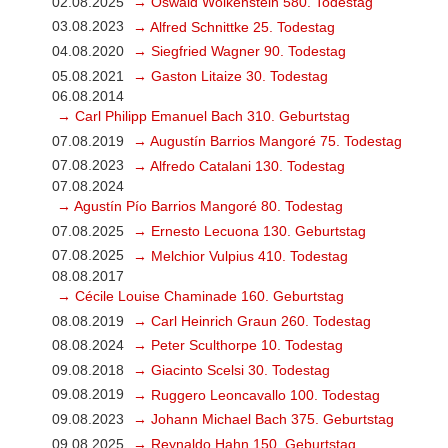
02.08.2025
→ Oswald Wolkenstein 580. Todestag
03.08.2023
→ Alfred Schnittke 25. Todestag
04.08.2020
→ Siegfried Wagner 90. Todestag
05.08.2021
→ Gaston Litaize 30. Todestag
06.08.2014
→ Carl Philipp Emanuel Bach 310. Geburtstag
07.08.2019
→ Augustín Barrios Mangoré 75. Todestag
07.08.2023
→ Alfredo Catalani 130. Todestag
07.08.2024
→ Agustín Pío Barrios Mangoré 80. Todestag
07.08.2025
→ Ernesto Lecuona 130. Geburtstag
07.08.2025
→ Melchior Vulpius 410. Todestag
08.08.2017
→ Cécile Louise Chaminade 160. Geburtstag
08.08.2019
→ Carl Heinrich Graun 260. Todestag
08.08.2024
→ Peter Sculthorpe 10. Todestag
09.08.2018
→ Giacinto Scelsi 30. Todestag
09.08.2019
→ Ruggero Leoncavallo 100. Todestag
09.08.2023
→ Johann Michael Bach 375. Geburtstag
09.08.2025
→ Reynaldo Hahn 150. Geburtstag