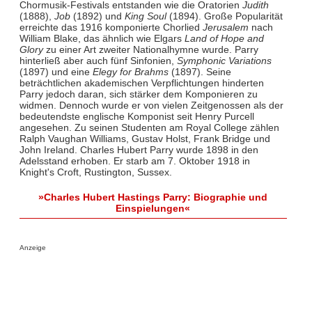
Chormusik-Festivals entstanden wie die Oratorien
Judith
(1888),
Job
(1892) und
King Soul
(1894). Große Popularität
erreichte das 1916 komponierte Chorlied
Jerusalem
nach
William Blake, das ähnlich wie Elgars
Land of Hope and
Glory
zu einer Art zweiter Nationalhymne wurde. Parry
hinterließ aber auch fünf Sinfonien,
Symphonic Variations
(1897) und eine
Elegy for Brahms
(1897). Seine
beträchtlichen akademischen Verpflichtungen hinderten
Parry jedoch daran, sich stärker dem Komponieren zu
widmen. Dennoch wurde er von vielen Zeitgenossen als der
bedeutendste englische Komponist seit Henry Purcell
angesehen. Zu seinen Studenten am Royal College zählen
Ralph Vaughan Williams, Gustav Holst, Frank Bridge und
John Ireland. Charles Hubert Parry wurde 1898 in den
Adelsstand erhoben. Er starb am 7. Oktober 1918 in
Knight's Croft, Rustington, Sussex.
»Charles Hubert Hastings Parry: Biographie und
Einspielungen«
Anzeige