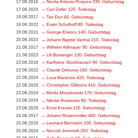
17.08.2016
→ Nicola Antonio Porpora 330. Geburtstag
17.08.2023
→ Carl Zeller 125. Todestag
18.08.2017
→ Tan Dun 60. Geburtstag
18.08.2022
→ Erwin Schulhoff 80. Todestag
19.08.2021
→ George Enescu 140. Geburtstag
20.08.2023
→ Johann Baptist Vanhal 210. Todestag
21.08.2017
→ Wilhelm Killmayer 90. Geburtstag
21.08.2023
→ Lili Boulanger 130. Geburtstag
22.08.2018
→ Karlheinz Stockhausen 90. Geburtstag
22.08.2022
→ Claude Debussy 160. Geburtstag
22.08.2024
→ Luca Marenzio 425. Todestag
22.08.2025
→ Christopher Gibbons 410. Geburtstag
23.08.2024
→ Moritz Moszkowski 170. Geburtstag
23.08.2024
→ Nikolai Roslavets 80. Todestag
23.08.2025
→ Ernst Krenek 125. Geburtstag
24.08.2017
→ Johann Rosenmüller 400. Geburtstag
25.08.2018
→ Leonard Bernstein 100. Geburtstag
25.08.2024
→ Niccolò Jommelli 250. Todestag