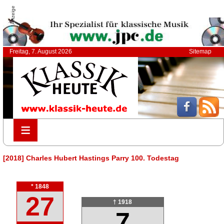
Anzeige
Freitag, 7. August 2026
Sitemap
≡
≡
[2018] Charles Hubert Hastings Parry 100. Todestag
* 1848
27
† 1918
7