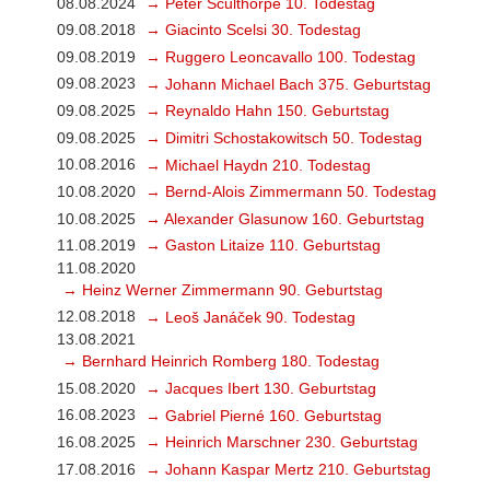
08.08.2024
→ Peter Sculthorpe 10. Todestag
09.08.2018
→ Giacinto Scelsi 30. Todestag
09.08.2019
→ Ruggero Leoncavallo 100. Todestag
09.08.2023
→ Johann Michael Bach 375. Geburtstag
09.08.2025
→ Reynaldo Hahn 150. Geburtstag
09.08.2025
→ Dimitri Schostakowitsch 50. Todestag
10.08.2016
→ Michael Haydn 210. Todestag
10.08.2020
→ Bernd-Alois Zimmermann 50. Todestag
10.08.2025
→ Alexander Glasunow 160. Geburtstag
11.08.2019
→ Gaston Litaize 110. Geburtstag
11.08.2020
→ Heinz Werner Zimmermann 90. Geburtstag
12.08.2018
→ Leoš Janáček 90. Todestag
13.08.2021
→ Bernhard Heinrich Romberg 180. Todestag
15.08.2020
→ Jacques Ibert 130. Geburtstag
16.08.2023
→ Gabriel Pierné 160. Geburtstag
16.08.2025
→ Heinrich Marschner 230. Geburtstag
17.08.2016
→ Johann Kaspar Mertz 210. Geburtstag