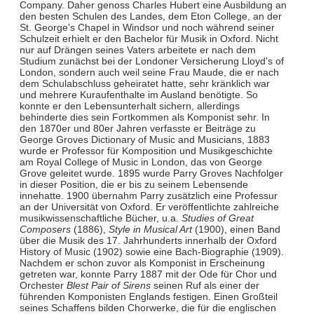
Company. Daher genoss Charles Hubert eine Ausbildung an
den besten Schulen des Landes, dem Eton College, an der
St. George's Chapel in Windsor und noch während seiner
Schulzeit erhielt er den Bachelor für Musik in Oxford. Nicht
nur auf Drängen seines Vaters arbeitete er nach dem
Studium zunächst bei der Londoner Versicherung Lloyd's of
London, sondern auch weil seine Frau Maude, die er nach
dem Schulabschluss geheiratet hatte, sehr kränklich war
und mehrere Kuraufenthalte im Ausland benötigte. So
konnte er den Lebensunterhalt sichern, allerdings
behinderte dies sein Fortkommen als Komponist sehr. In
den 1870er und 80er Jahren verfasste er Beiträge zu
George Groves Dictionary of Music and Musicians, 1883
wurde er Professor für Komposition und Musikgeschichte
am Royal College of Music in London, das von George
Grove geleitet wurde. 1895 wurde Parry Groves Nachfolger
in dieser Position, die er bis zu seinem Lebensende
innehatte. 1900 übernahm Parry zusätzlich eine Professur
an der Universität von Oxford. Er veröffentlichte zahlreiche
musikwissenschaftliche Bücher, u.a.
Studies of Great
Composers
(1886),
Style in Musical Art
(1900), einen Band
über die Musik des 17. Jahrhunderts innerhalb der Oxford
History of Music (1902) sowie eine Bach-Biographie (1909).
Nachdem er schon zuvor als Komponist in Erscheinung
getreten war, konnte Parry 1887 mit der Ode für Chor und
Orchester
Blest Pair of Sirens
seinen Ruf als einer der
führenden Komponisten Englands festigen. Einen Großteil
seines Schaffens bilden Chorwerke, die für die englischen