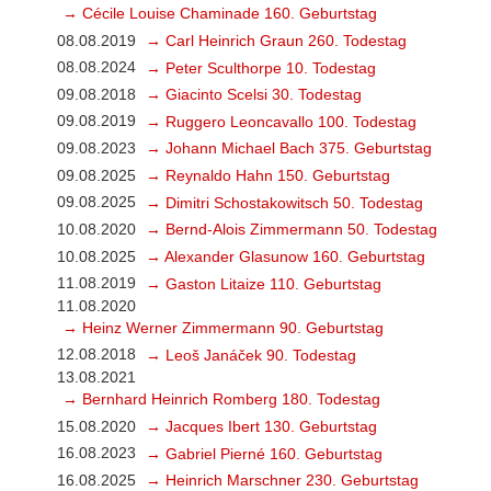
→ Cécile Louise Chaminade 160. Geburtstag
08.08.2019
→ Carl Heinrich Graun 260. Todestag
08.08.2024
→ Peter Sculthorpe 10. Todestag
09.08.2018
→ Giacinto Scelsi 30. Todestag
09.08.2019
→ Ruggero Leoncavallo 100. Todestag
09.08.2023
→ Johann Michael Bach 375. Geburtstag
09.08.2025
→ Reynaldo Hahn 150. Geburtstag
09.08.2025
→ Dimitri Schostakowitsch 50. Todestag
10.08.2020
→ Bernd-Alois Zimmermann 50. Todestag
10.08.2025
→ Alexander Glasunow 160. Geburtstag
11.08.2019
→ Gaston Litaize 110. Geburtstag
11.08.2020
→ Heinz Werner Zimmermann 90. Geburtstag
12.08.2018
→ Leoš Janáček 90. Todestag
13.08.2021
→ Bernhard Heinrich Romberg 180. Todestag
15.08.2020
→ Jacques Ibert 130. Geburtstag
16.08.2023
→ Gabriel Pierné 160. Geburtstag
16.08.2025
→ Heinrich Marschner 230. Geburtstag