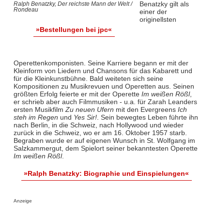
Benatzky gilt als
Ralph Benatzky, Der reichste Mann der Welt /
Rondeau
einer der
originellsten
»Bestellungen bei jpc«
Operettenkomponisten. Seine Karriere begann er mit der
Kleinform von Liedern und Chansons für das Kabarett und
für die Kleinkunstbühne. Bald weiteten sich seine
Kompositionen zu Musikrevuen und Operetten aus. Seinen
größten Erfolg feierte er mit der Operette
Im weißen Rößl
,
er schrieb aber auch Filmmusiken - u.a. für Zarah Leanders
ersten Musikfilm
Zu neuen Ufern
mit den Evergreens
Ich
steh im Regen
und
Yes Sir!
. Sein bewegtes Leben führte ihn
nach Berlin, in die Schweiz, nach Hollywood und wieder
zurück in die Schweiz, wo er am 16. Oktober 1957 starb.
Begraben wurde er auf eigenen Wunsch in St. Wolfgang im
Salzkammergut, dem Spielort seiner bekanntesten Operette
Im weißen Rößl
.
»Ralph Benatzky: Biographie und Einspielungen«
Anzeige