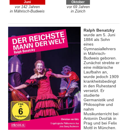
Juni
Oktober
vor 142 Jahren
vor 69 Jahren
in Mährisch-Budweis
in Zürich
Ralph Benatzky
wurde am 5. Juni
1884 als Sohn
eines
Gymnasiallehrers
in Mährisch-
Budweis geboren.
Zunächst strebte er
eine militärische
Laufbahn an,
wurde jedoch 1909
krankheitsbedingt
in den Ruhestand
versetzt. Er
studierte
Germanistik und
Philosophie und
nahm
Musikunterricht bei
Antonín Dvořák in
Prag und bei Felix
Mottl in München.