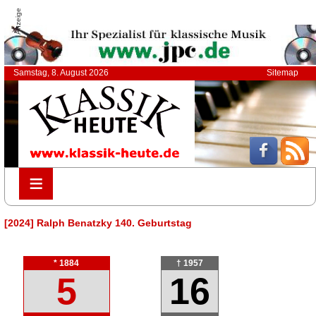
Anzeige
Samstag, 8. August 2026
Sitemap
≡
≡
[2024] Ralph Benatzky 140. Geburtstag
* 1884
† 1957
5
16