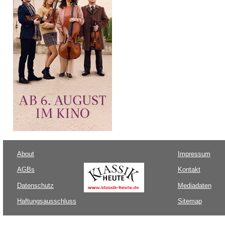
About
Impressum
AGBs
Kontakt
Datenschutz
Mediadaten
Haftungsausschluss
Sitemap