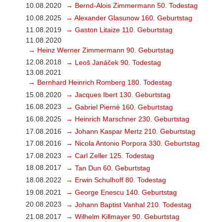
10.08.2020
→ Bernd-Alois Zimmermann 50. Todestag
10.08.2025
→ Alexander Glasunow 160. Geburtstag
11.08.2019
→ Gaston Litaize 110. Geburtstag
11.08.2020
→ Heinz Werner Zimmermann 90. Geburtstag
12.08.2018
→ Leoš Janáček 90. Todestag
13.08.2021
→ Bernhard Heinrich Romberg 180. Todestag
15.08.2020
→ Jacques Ibert 130. Geburtstag
16.08.2023
→ Gabriel Pierné 160. Geburtstag
16.08.2025
→ Heinrich Marschner 230. Geburtstag
17.08.2016
→ Johann Kaspar Mertz 210. Geburtstag
17.08.2016
→ Nicola Antonio Porpora 330. Geburtstag
17.08.2023
→ Carl Zeller 125. Todestag
18.08.2017
→ Tan Dun 60. Geburtstag
18.08.2022
→ Erwin Schulhoff 80. Todestag
19.08.2021
→ George Enescu 140. Geburtstag
20.08.2023
→ Johann Baptist Vanhal 210. Todestag
21.08.2017
→ Wilhelm Killmayer 90. Geburtstag