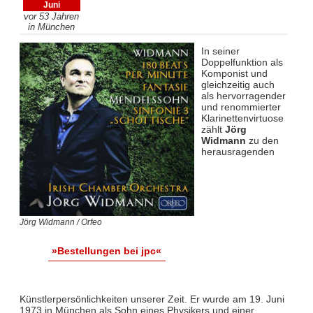
Juni
vor 53 Jahren
in München
In seiner
Doppelfunktion als
Komponist und
gleichzeitig auch
als hervorragender
und renommierter
Klarinettenvirtuose
zählt
Jörg
Widmann
zu den
herausragenden
Jörg Widmann / Orfeo
»Bestellungen bei jpc«
Künstlerpersönlichkeiten unserer Zeit. Er wurde am 19. Juni
1973 in München als Sohn eines Physikers und einer