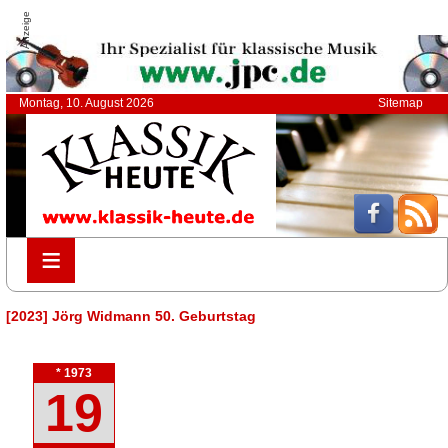
Anzeige
Montag, 10. August 2026
Sitemap
≡
≡
[2023] Jörg Widmann 50. Geburtstag
* 1973
19