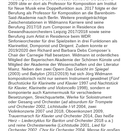
2009 übte er dort als Professor für Komposition am Institut
für Neue Musik eine Doppelfunktion aus. 2017 folgte er der
Berufung als Professor für Komposition an die Barenboim-
Said-Akademie nach Berlin. Weitere prestigeträchtige
Zwischenstationen in Widmanns Karriere sind seine
Berufung 2017/18 zum Composer in Residence des
Gewandhausorchesters Leipzig 2017/2018 sowie seine
Berufung zum Artist in Residence beim WDR
Sinfonieorchester für drei Spielzeiten in drei Funktionen als
Klarinettist, Domponist und Dirigent. Zudem konnte er
2019/2020 den Richard and Barbara Debs Composer’s
Chair der Carnegie Hall besetzen. Widmann ist ordentliches
Mitglied der Bayerischen Akademie der Schönen Künste und
Mitglied der Akademie der Wissenschaften und der Literatur
Mainz. Neben den zwei Opern
Das Gesicht im Spiegel
(2003) und
Babylon
(2012/2019) hat sich Jörg Widmann
kompositorisch nicht nur seinem Instrument gewidmet (
Fünf
Bruchstücke für Klarinette und Klavier
1997 und
Nachtstück
für Klavier, Klarinette und Violoncello
1998), sondern er
komponierte auch Kammermusik für verschiedene
Besetzungen, Streichquartette, Werke für Soloistrument
oder Gesang und Orchester (
ad absurdum für Trompete
und Orchester
2002,
Lichtstudie I-VI
2004, zwei
Violinkonzerte 2007 und 2018, Oboenkonzert 2009,
Trauermarsch für Klavier und Orchester
2014,
Das heiße
Herz – Liederzyklus für Bariton und Orchester
2018 u.a.)
und reine Orchesterwerke (
Lichtstudie
2001,
Lied für
Orchester
2002,
Chor für Orchester
2004,
Messe für großes