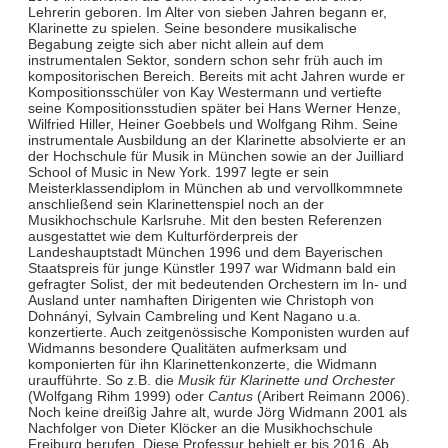
Lehrerin geboren. Im Alter von sieben Jahren begann er,
Klarinette zu spielen. Seine besondere musikalische
Begabung zeigte sich aber nicht allein auf dem
instrumentalen Sektor, sondern schon sehr früh auch im
kompositorischen Bereich. Bereits mit acht Jahren wurde er
Kompositionsschüler von Kay Westermann und vertiefte
seine Kompositionsstudien später bei Hans Werner Henze,
Wilfried Hiller, Heiner Goebbels und Wolfgang Rihm. Seine
instrumentale Ausbildung an der Klarinette absolvierte er an
der Hochschule für Musik in München sowie an der Juilliard
School of Music in New York. 1997 legte er sein
Meisterklassendiplom in München ab und vervollkommnete
anschließend sein Klarinettenspiel noch an der
Musikhochschule Karlsruhe. Mit den besten Referenzen
ausgestattet wie dem Kulturförderpreis der
Landeshauptstadt München 1996 und dem Bayerischen
Staatspreis für junge Künstler 1997 war Widmann bald ein
gefragter Solist, der mit bedeutenden Orchestern im In- und
Ausland unter namhaften Dirigenten wie Christoph von
Dohnányi, Sylvain Cambreling und Kent Nagano u.a.
konzertierte. Auch zeitgenössische Komponisten wurden auf
Widmanns besondere Qualitäten aufmerksam und
komponierten für ihn Klarinettenkonzerte, die Widmann
uraufführte. So z.B. die
Musik für Klarinette und Orchester
(Wolfgang Rihm 1999) oder
Cantus
(Aribert Reimann 2006).
Noch keine dreißig Jahre alt, wurde Jörg Widmann 2001 als
Nachfolger von Dieter Klöcker an die Musikhochschule
Freiburg berufen. Diese Professur behielt er bis 2016. Ab