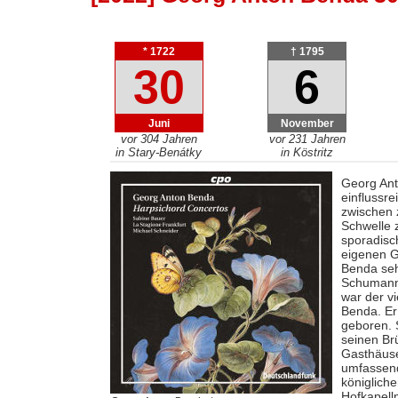
* 1722
† 1795
30
6
Juni
November
vor 304 Jahren
vor 231 Jahren
in Stary-Benátky
in Köstritz
Georg Ant
einflussre
zwischen 
Schwelle 
sporadisc
eigenen G
Benda seh
Schumann,
war der v
Benda. Er
geboren. 
seinen Brü
Gasthäuse
umfassend
königlich
Hofkapell