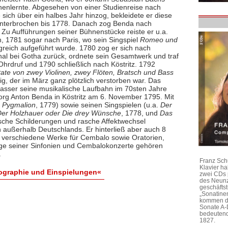
enlernte. Abgesehen von einer Studienreise nach
ie sich über ein halbes Jahr hinzog, bekleidete er diese
unterbrochen bis 1778. Danach zog Benda nach
Zu Aufführungen seiner Bühnenstücke reiste er u.a.
, 1781 sogar nach Paris, wo sein Singspiel
Romeo und
greich aufgeführt wurde. 1780 zog er sich nach
al bei Gotha zurück, ordnete sein Gesamtwerk und traf
rdruf und 1790 schließlich nach Köstritz. 1792
ate von zwey Violinen, zwey Flöten, Bratsch und Bass
g, der im März ganz plötzlich verstorben war. Das
rfasser seine musikalische Laufbahn im 70sten Jahre
eorg Anton Benda in Köstritz am 6. November 1795. Mit
d
Pygmalion
, 1779) sowie seinen Singspielen (u.a.
Der
er Holzhauer oder Die drey Wünsche
, 1778, und
Das
ische Schilderungen und rasche Affektwechsel
außerhalb Deutschlands. Er hinterließ aber auch 8
, verschiedene Werke für Cembalo sowie Oratorien,
nige seiner Sinfonien und Cembalokonzerte gehören
.
Franz Sch
Klavier h
ographie und Einspielungen«
zwei CDs 
des Neunz
geschäftst
„Sonatine
kommen di
Sonate A-
bedeutend
1827.