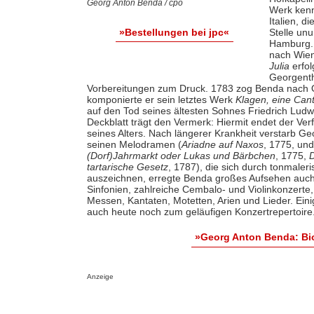
Georg Anton Benda / cpo
Werk kenn
Italien, d
Stelle un
»Bestellungen bei jpc«
Hamburg. 
nach Wien
Julia
erfol
Georgenth
Vorbereitungen zum Druck. 1783 zog Benda nach Oh
komponierte er sein letztes Werk
Klagen, eine Cant
auf den Tod seines ältesten Sohnes Friedrich Ludwi
Deckblatt trägt den Vermerk: Hiermit endet der Ve
seines Alters. Nach längerer Krankheit verstarb G
seinen Melodramen (
Ariadne auf Naxos
, 1775, un
(Dorf)Jahrmarkt oder Lukas und Bärbchen
, 1775,
D
tartarische Gesetz
, 1787), die sich durch tonmaler
auszeichnen, erregte Benda großes Aufsehen auch 
Sinfonien, zahlreiche Cembalo- und Violinkonzerte
Messen, Kantaten, Motetten, Arien und Lieder. Ei
auch heute noch zum geläufigen Konzertrepertoire
»Georg Anton Benda: Bi
Anzeige