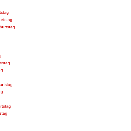
tstag
rtstag
burtstag
g
estag
ag
urtstag
ag
rtstag
stag