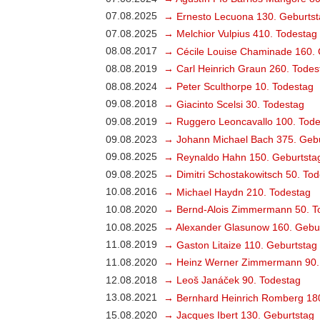
07.08.2025
→ Ernesto Lecuona 130. Geburtst
07.08.2025
→ Melchior Vulpius 410. Todestag
08.08.2017
→ Cécile Louise Chaminade 160. 
08.08.2019
→ Carl Heinrich Graun 260. Todes
08.08.2024
→ Peter Sculthorpe 10. Todestag
09.08.2018
→ Giacinto Scelsi 30. Todestag
09.08.2019
→ Ruggero Leoncavallo 100. Tode
09.08.2023
→ Johann Michael Bach 375. Gebu
09.08.2025
→ Reynaldo Hahn 150. Geburtsta
09.08.2025
→ Dimitri Schostakowitsch 50. To
10.08.2016
→ Michael Haydn 210. Todestag
10.08.2020
→ Bernd-Alois Zimmermann 50. T
10.08.2025
→ Alexander Glasunow 160. Gebu
11.08.2019
→ Gaston Litaize 110. Geburtstag
11.08.2020
→ Heinz Werner Zimmermann 90.
12.08.2018
→ Leoš Janáček 90. Todestag
13.08.2021
→ Bernhard Heinrich Romberg 18
15.08.2020
→ Jacques Ibert 130. Geburtstag