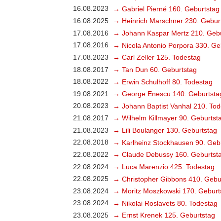
16.08.2023
→ Gabriel Pierné 160. Geburtstag
16.08.2025
→ Heinrich Marschner 230. Gebur
17.08.2016
→ Johann Kaspar Mertz 210. Gebu
17.08.2016
→ Nicola Antonio Porpora 330. Ge
17.08.2023
→ Carl Zeller 125. Todestag
18.08.2017
→ Tan Dun 60. Geburtstag
18.08.2022
→ Erwin Schulhoff 80. Todestag
19.08.2021
→ George Enescu 140. Geburtsta
20.08.2023
→ Johann Baptist Vanhal 210. Tod
21.08.2017
→ Wilhelm Killmayer 90. Geburtst
21.08.2023
→ Lili Boulanger 130. Geburtstag
22.08.2018
→ Karlheinz Stockhausen 90. Geb
22.08.2022
→ Claude Debussy 160. Geburtst
22.08.2024
→ Luca Marenzio 425. Todestag
22.08.2025
→ Christopher Gibbons 410. Gebu
23.08.2024
→ Moritz Moszkowski 170. Geburt
23.08.2024
→ Nikolai Roslavets 80. Todestag
23.08.2025
→ Ernst Krenek 125. Geburtstag