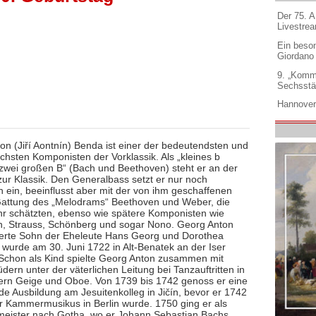
Der 75. 
Livestre
Ein beso
Giordano
9. „Komm
Sechsstä
Hannover
on (Jiří Aontnín) Benda ist einer der bedeutendsten und
ichsten Komponisten der Vorklassik. Als „kleines b
zwei großen B“ (Bach und Beethoven) steht er an der
zur Klassik. Den Generalbass setzt er nur noch
h ein, beeinflusst aber mit der von ihm geschaffenen
attung des „Melodrams“ Beethoven und Weber, die
r schätzten, ebenso wie spätere Komponisten wie
 Strauss, Schönberg und sogar Nono. Georg Anton
ierte Sohn der Eheleute Hans Georg und Dorothea
 wurde am 30. Juni 1722 in Alt-Benatek an der Iser
Schon als Kind spielte Georg Anton zusammen mit
dern unter der väterlichen Leitung bei Tanzauftritten in
rn Geige und Oboe. Von 1739 bis 1742 genoss er eine
e Ausbildung am Jesuitenkolleg in Jičín, bevor er 1742
er Kammermusikus in Berlin wurde. 1750 ging er als
meister nach Gotha, wo er Johann Sebastian Bachs