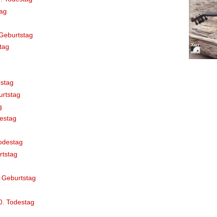
ag
Geburtstag
tag
stag
rtstag
g
destag
odestag
rtstag
 Geburtstag
0. Todestag