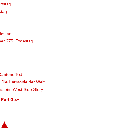
rtstag
stag
destag
er 275. Todestag
Dantons Tod
, Die Harmonie der Welt
stein, West Side Story
 Porträts«
▲