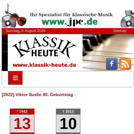
Anzeige
Sonntag, 9. August 2026
Sitemap
≡
≡
[2022] Viktor Suslin 80. Geburtstag
* 1942
† 2012
13
10