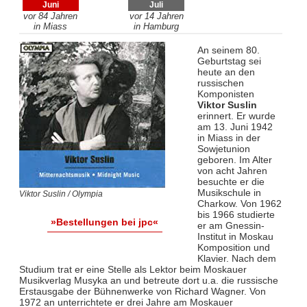
Juni
Juli
vor 84 Jahren
vor 14 Jahren
in Miass
in Hamburg
An seinem 80.
Geburtstag sei
heute an den
russischen
Komponisten
Viktor Suslin
erinnert. Er wurde
am 13. Juni 1942
in Miass in der
Sowjetunion
geboren. Im Alter
von acht Jahren
besuchte er die
Musikschule in
Viktor Suslin / Olympia
Charkow. Von 1962
bis 1966 studierte
»Bestellungen bei jpc«
er am Gnessin-
Institut in Moskau
Komposition und
Klavier. Nach dem
Studium trat er eine Stelle als Lektor beim Moskauer
Musikverlag Musyka an und betreute dort u.a. die russische
Erstausgabe der Bühnenwerke von Richard Wagner. Von
1972 an unterrichtete er drei Jahre am Moskauer