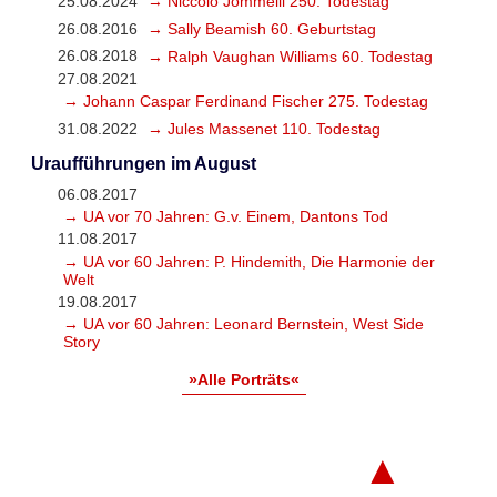
25.08.2024
→ Niccolò Jommelli 250. Todestag
26.08.2016
→ Sally Beamish 60. Geburtstag
26.08.2018
→ Ralph Vaughan Williams 60. Todestag
27.08.2021
→ Johann Caspar Ferdinand Fischer 275. Todestag
31.08.2022
→ Jules Massenet 110. Todestag
Uraufführungen im August
06.08.2017
→ UA vor 70 Jahren: G.v. Einem, Dantons Tod
11.08.2017
→ UA vor 60 Jahren: P. Hindemith, Die Harmonie der
Welt
19.08.2017
→ UA vor 60 Jahren: Leonard Bernstein, West Side
Story
»Alle Porträts«
▲