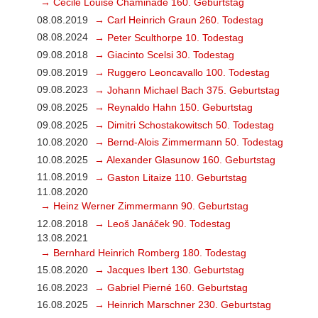
→ Cécile Louise Chaminade 160. Geburtstag
08.08.2019
→ Carl Heinrich Graun 260. Todestag
08.08.2024
→ Peter Sculthorpe 10. Todestag
09.08.2018
→ Giacinto Scelsi 30. Todestag
09.08.2019
→ Ruggero Leoncavallo 100. Todestag
09.08.2023
→ Johann Michael Bach 375. Geburtstag
09.08.2025
→ Reynaldo Hahn 150. Geburtstag
09.08.2025
→ Dimitri Schostakowitsch 50. Todestag
10.08.2020
→ Bernd-Alois Zimmermann 50. Todestag
10.08.2025
→ Alexander Glasunow 160. Geburtstag
11.08.2019
→ Gaston Litaize 110. Geburtstag
11.08.2020
→ Heinz Werner Zimmermann 90. Geburtstag
12.08.2018
→ Leoš Janáček 90. Todestag
13.08.2021
→ Bernhard Heinrich Romberg 180. Todestag
15.08.2020
→ Jacques Ibert 130. Geburtstag
16.08.2023
→ Gabriel Pierné 160. Geburtstag
16.08.2025
→ Heinrich Marschner 230. Geburtstag