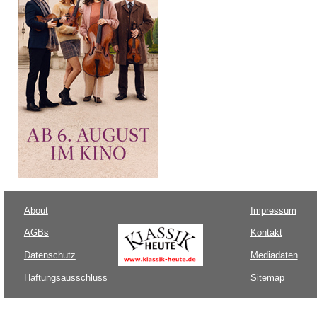
About
Impressum
AGBs
Kontakt
Datenschutz
Mediadaten
Haftungsausschluss
Sitemap