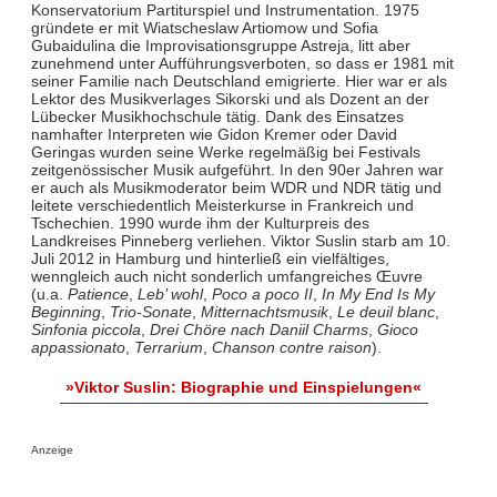
Konservatorium Partiturspiel und Instrumentation. 1975
gründete er mit Wiatscheslaw Artiomow und Sofia
Gubaidulina die Improvisationsgruppe Astreja, litt aber
zunehmend unter Aufführungsverboten, so dass er 1981 mit
seiner Familie nach Deutschland emigrierte. Hier war er als
Lektor des Musikverlages Sikorski und als Dozent an der
Lübecker Musikhochschule tätig. Dank des Einsatzes
namhafter Interpreten wie Gidon Kremer oder David
Geringas wurden seine Werke regelmäßig bei Festivals
zeitgenössischer Musik aufgeführt. In den 90er Jahren war
er auch als Musikmoderator beim WDR und NDR tätig und
leitete verschiedentlich Meisterkurse in Frankreich und
Tschechien. 1990 wurde ihm der Kulturpreis des
Landkreises Pinneberg verliehen. Viktor Suslin starb am 10.
Juli 2012 in Hamburg und hinterließ ein vielfältiges,
wenngleich auch nicht sonderlich umfangreiches Œuvre
(u.a.
Patience
,
Leb’ wohl
,
Poco a poco II
,
In My End Is My
Beginning
,
Trio-Sonate
,
Mitternachtsmusik
,
Le deuil blanc
,
Sinfonia piccola
,
Drei Chöre nach Daniil Charms
,
Gioco
appassionato
,
Terrarium
,
Chanson contre raison
).
»Viktor Suslin: Biographie und Einspielungen«
Anzeige