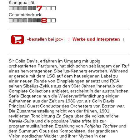
Klangqualität:
Gesamteindruck:
»bestellen bei jpc«
↓ Werke und Interpreten ↓
Sir Colin Davis, erfahren im Umgang mit üppig
orchestrierten Partituren, hat sich schon seit langem den Ruf
eines hervorragenden Sibelius-Kenners erworben. Während
er gerade mit dem LSO auf dem hauseigenen Label zu
einer neuen Runde von Einspielungen ansetzt und RCA
seinen Sibelius-Zyklus aus den 90er Jahren innerhalb der
Complete Collections anbietet, erscheint in der australischen
Serie Eloquence nun die Wiederveröffentlichung einiger
Aufnahmen aus der Zeit um 1980 vor, als Colin Davis
Principal Guest Conductor des Orchesters von Boston war.
Die Zusammenstellung reicht von der frühen, 1901
revidierten Tondichtung
En Saga
über die volkstümliche
Karelia-Suite
und die populäre
Valse triste
bis zur
programmusikalischen Erzählung von
Pohjolas Tochter
und
dem Summum Opus des Komponisten, der grandiosen
Vision nordischer Wälder und ihrer Mythen in der