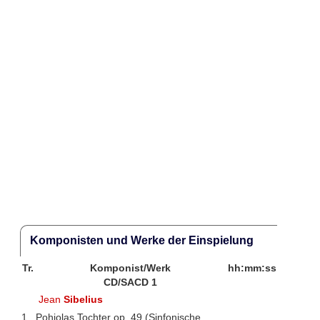
Komponisten und Werke der Einspielung
Tr.
Komponist/Werk
hh:mm:ss
CD/SACD 1
Jean
Sibelius
1
Pohjolas Tochter op. 49 (Sinfonische