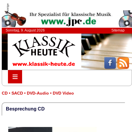
Anzeige
Sonntag, 9. August 2026
Sitemap
≡
≡
CD • SACD • DVD-Audio • DVD Video
Besprechung CD