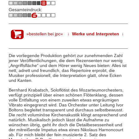
Gesamteindruck:
»bestellen bei jpc«
↓ Werke und Interpreten ↓
Die vorliegende Produktion gehört zur zunehmenden Zahl
jener Veröffentlichungen, die dem Rezensenten nur wenig
„Angriffsfläche“ und dem Hörer wenig Neues bieten: Alles ist
nett, adrett und freundlich, das Repertoire erprobt, die
Musiker professionell, die Interpretation glatt, ohne Ecken
und Kanten.
Bernhard Krabatsch, Soloflötist des Mozarteumorchesters,
verfügt prinzipiell über einen schönen Flötenklang, dessen
volle Entfaltung von einem zuweilen etwas engräumigen
Vibrato eingegrenzt wird. Das Orchester unter Leitung Ivor
Boltons begleitet transparent und durchaus selbstbewusst.
Die recht voluminöse Kirchenakustik klingt ansprechend und
natürlich. Musikalisch jedoch lässt die Aufnahme zu
wünschen übrig, geht ihr doch die Detailbesessenheit und
der mitreißende Impetus etwa eines Nikolaus Harnoncourt
ab. Für mich bleibt der fein musizierte 2. Satz des