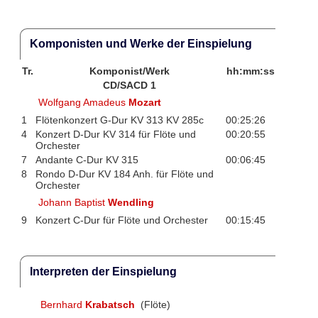
Komponisten und Werke der Einspielung
Tr.
Komponist/Werk
hh:mm:ss
CD/SACD 1
Wolfgang Amadeus
Mozart
1
Flötenkonzert G-Dur KV 313 KV 285c
00:25:26
4
Konzert D-Dur KV 314 für Flöte und
00:20:55
Orchester
7
Andante C-Dur KV 315
00:06:45
8
Rondo D-Dur KV 184 Anh. für Flöte und
Orchester
Johann Baptist
Wendling
9
Konzert C-Dur für Flöte und Orchester
00:15:45
Interpreten der Einspielung
Bernhard
Krabatsch
(Flöte)