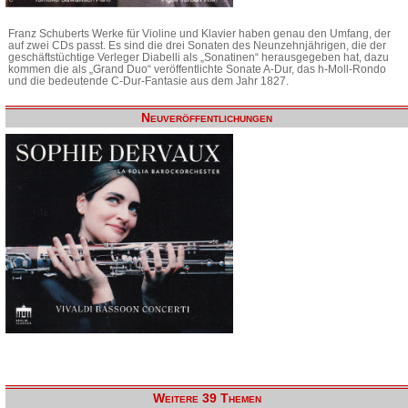
Franz Schuberts Werke für Violine und Klavier haben genau den Umfang, der
auf zwei CDs passt. Es sind die drei Sonaten des Neunzehnjährigen, die der
geschäftstüchtige Verleger Diabelli als „Sonatinen“ herausgegeben hat, dazu
kommen die als „Grand Duo“ veröffentlichte Sonate A-Dur, das h-Moll-Rondo
und die bedeutende C-Dur-Fantasie aus dem Jahr 1827.
Neuveröffentlichungen
Weitere 39 Themen