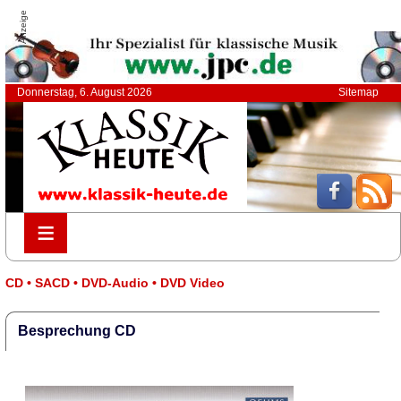
Anzeige
Donnerstag, 6. August 2026
Sitemap
≡
≡
CD • SACD • DVD-Audio • DVD Video
Besprechung CD