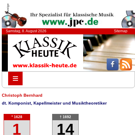
Anzeige
Samstag, 8. August 2026
Sitemap
≡
≡
Christoph Bernhard
dt. Komponist, Kapellmeister und Musiktheoretiker
* 1628
† 1692
1
14