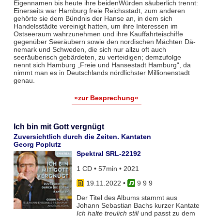
Eigennamen bis heute ihre beidenWürden säuberlich trennt:
Einerseits war Hamburg freie Reichsstadt, zum anderen
gehörte sie dem Bündnis der Hanse an, in dem sich
Handelsstädte vereinigt hatten, um ihre Interessen im
Ostseeraum wahr­zunehmen und ihre Kauffahrteischiffe
gegenüber Seeräubern sowie den nordischen Mächten Dä­
nemark und Schwe­den, die sich nur allzu oft auch
seeräuberisch gebärdeten, zu vertei­digen; demzufolge
nennt sich Hamburg „Freie und Hansestadt Hamburg“, da
nimmt man es in Deutschlands nörd­lichster Millionenstadt
genau.
»zur Besprechung«
Ich bin mit Gott vergnügt
Zuversichtlich durch die Zeiten. Kantaten
Georg Poplutz
Spektral SRL-22192
1 CD • 57min • 2021
19.11.2022
•
9 9 9
Der Titel des Albums stammt aus
Johann Sebastian Bachs kurzer Kantate
Ich halte treulich still
und passt zu dem