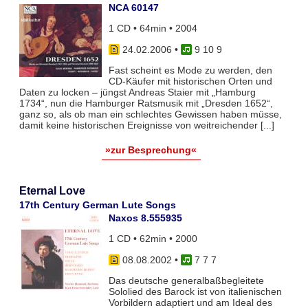
NCA 60147
1 CD • 64min • 2004
24.02.2006
•
9 10 9
Fast scheint es Mode zu werden, den
CD-Käufer mit historischen Orten und
Daten zu locken – jüngst Andreas Staier mit „Hamburg
1734“, nun die Hamburger Ratsmusik mit „Dresden 1652“,
ganz so, als ob man ein schlechtes Gewissen haben müsse,
damit keine historischen Ereignisse von weitreichender [...]
»zur Besprechung«
Eternal Love
17th Century German Lute Songs
Naxos 8.555935
1 CD • 62min • 2000
08.08.2002
•
7 7 7
Das deutsche generalbaßbegleitete
Sololied des Barock ist von italienischen
Vorbildern adaptiert und am Ideal des