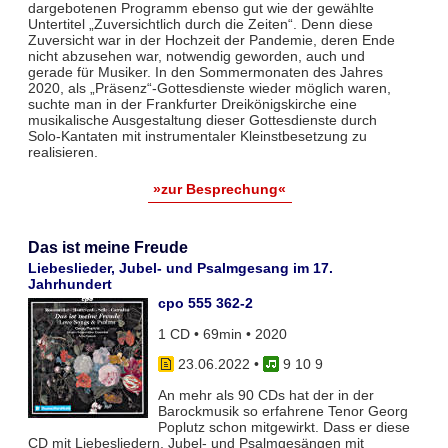
dargebotenen Programm ebenso gut wie der gewählte
Untertitel „Zuversichtlich durch die Zeiten“. Denn diese
Zuversicht war in der Hochzeit der Pandemie, deren Ende
nicht abzusehen war, notwendig geworden, auch und
gerade für Musiker. In den Sommermonaten des Jahres
2020, als „Präsenz“-Gottesdienste wieder möglich waren,
suchte man in der Frankfurter Dreikönigskirche eine
musikalische Ausgestaltung dieser Gottesdienste durch
Solo-Kantaten mit instrumentaler Kleinstbesetzung zu
realisieren.
»zur Besprechung«
Das ist meine Freude
Liebeslieder, Jubel- und Psalmgesang im 17.
Jahrhundert
cpo 555 362-2
1 CD • 69min • 2020
23.06.2022
•
9 10 9
An mehr als 90 CDs hat der in der
Barockmusik so erfahrene Tenor Georg
Poplutz schon mitgewirkt. Dass er diese
CD mit Liebesliedern, Jubel- und Psalmgesängen mit