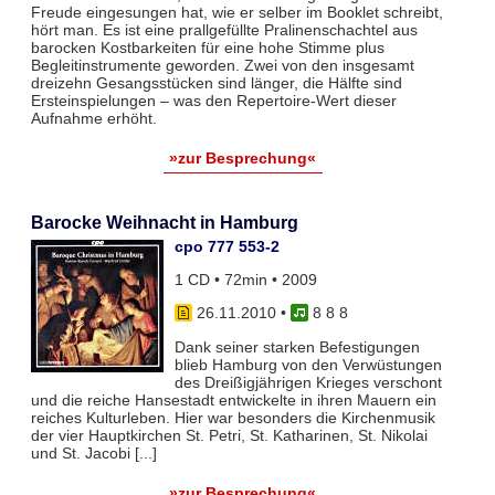
Freude eingesungen hat, wie er selber im Booklet schreibt,
hört man. Es ist eine prallgefüllte Pralinenschachtel aus
barocken Kostbarkeiten für eine hohe Stimme plus
Begleitinstrumente geworden. Zwei von den insgesamt
dreizehn Gesangsstücken sind länger, die Hälfte sind
Ersteinspielungen – was den Repertoire-Wert dieser
Aufnahme erhöht.
»zur Besprechung«
Barocke Weihnacht in Hamburg
cpo 777 553-2
1 CD • 72min • 2009
26.11.2010
•
8 8 8
Dank seiner starken Befestigungen
blieb Hamburg von den Verwüstungen
des Dreißigjährigen Krieges verschont
und die reiche Hansestadt entwickelte in ihren Mauern ein
reiches Kulturleben. Hier war besonders die Kirchenmusik
der vier Hauptkirchen St. Petri, St. Katharinen, St. Nikolai
und St. Jacobi [...]
»zur Besprechung«