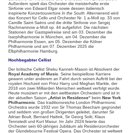
Außerdem spielt das Orchester die meisterhafte erste
Sinfonie von Edward Elgar sowie dessen italienisch
inspirierte Konzertouvertüre
In the South
. Alternierend wird
das Konzert für Cello und Orchester Nr. 1 a-Moll op. 33 von
Camille Saint-Saëns und die dritte Sinfonie von Sergej
Rachmaninow a-Moll op. 44 aufgeführt. Die nächsten
Stationen der Gastspielreise sind am 03. Dezember die
Isarphilharmonie in München, am 04. Dezember die
Philharmonie Essen, am 05. Dezember die Kölner
Philharmonie und am 07. Dezember 2025 die
Elbphilharmonie Hamburg.
Hochbegabter Cellist
Der britische Cellist Sheku Kanneh-Mason ist Absolvent der
Royal Academy of Music
. Seine beispiellose Karriere
gewann unter anderem an Fahrt durch seinen Auftritt bei der
royalen Hochzeit von Prinz Harry und Meghan Markle, der
2018 von zwei Milliarden Menschen weltweit verfolgt wurde.
Heute musiziert er mit den weltbesten Orchestern und ist in
der aktuellen Saison
„Artist in Residence“
beim
New York
Philharmonic
. Das traditionsreiche London Philharmonic
Orchestra wurde 1932 von Sir Thomas Beecham gegründet
und seitdem von großen Dirigenten geleitet, darunter Sir
Adrian Boult, Bernard Haitink, Sir Georg Solti, Klaus
Tennstedt und Kurt Masur. Im Jahr 2024 feierte das
Orchester sein 60-jähriges Jubiläum als Residenzorchester
der Glyndebourne Festival Opera. Das Orchester ist weltweit