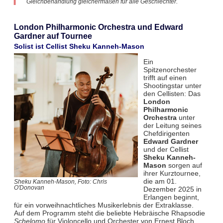
Gleichbehandlung gleichermaßen für alle Geschlechter.
London Philharmonic Orchestra und Edward
Gardner auf Tournee
Solist ist Cellist Sheku Kanneh-Mason
Ein
Spitzenorchester
trifft auf einen
Shootingstar unter
den Cellisten: Das
London
Philharmonic
Orchestra
unter
der Leitung seines
Chefdirigenten
Edward Gardner
und der Cellist
Sheku Kanneh-
Mason
sorgen auf
ihrer Kurztournee,
die am 01.
Sheku Kanneh-Mason, Foto: Chris
O'Donovan
Dezember 2025 in
Erlangen beginnt,
für ein vorweihnachtliches Musikerlebnis der Extraklasse.
Auf dem Programm steht die beliebte Hebräische Rhapsodie
Schelomo
für Violoncello und Orchester von Ernest Bloch.