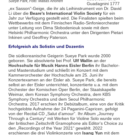
Sueye Park, Foto: Matias Ahonen
Guadagnini 1777
„ex Sasson"-Geige, die ihr als Leihinstrument von Dr. David
Li über die
Beare's International Violin Society
für ein
Jahr zur Verfügung gestellt wird. Die Finalisten spielten beim
Wettbewerbs mit dem Finnischen Radio-Sinfonieorchester
unter Leitung von Dima Slobodeniouk sowie mit dem
Helsinki Philharmonic Orchestra unter den Dirigenten Pietari
Inkinen und Geoffrey Paterson.
Erfolgreich als Solistin und Dozentin
Die südkoreanische Geigerin Sueye Park wurde 2000
geboren. Sie absolvierte bei Prof.
Ulf Wallin
an der
Hochschule für Musik Hanns Eisler Berlin
ihr Bachelor-
und Masterstudium und schließt im Konzert mit dem
Kammerorchester der Hochschule am 25. Juni ihr
Konzertexamen an der Eisler ab. Sueye Park, die bereits
selbst an der Eisler unterrichtet, konzertierte u.a. mit dem
Orchester der Komischen Oper Berlin, der Staatskapelle
Weimar, dem Korean Symphony Orchestra, dem KBS
Symphony Orchestra und dem Seoul Philharmonic
Orchestra. 2017 erschien ihr Debütalbum, eine von der Kritik
hochgelobte Aufnahme der 24 Paganini-Capricen, gefolgt
von der Recital-CD „Salut d'amour“. Ihr Album „Journey
Through a Century“ mit Werken für Violine Solo wurde von
der britischen Zeitschrift Gramophone als Editor's Choice zu
den „Recordings of the Year 2021“ gewählt. 2022
erschienen die drei Violinkonzerte von
Isang Yun
mit dem