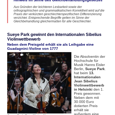
Hinweis im Sinne des Gleichbehandlungsgesetzes
Aus Gründen der leichteren Lesbarkeit sowie der
orthographischen und grammatikalischen Korrektheit wird auf die
Praxis der verkürzten geschlechterspezifischen Differenzierung
verzichtet. Entsprechende Begriffe gelten im Sinne der
Gleichbehandlung gleichermaßen für alle Geschlechter.
Sueye Park gewinnt den Internationalen Sibelius
Violinwettbewerb
Neben dem Preisgeld erhält sie als Leihgabe eine
Guadagnini-Violine von 1777
Die Absolventin der
Hochschule für
Musik Hanns Eisler
Berlin,
Sueye Park
.
hat beim
13.
Internationalen
Jean Sibelius
Violinwettbewerb
in Helsinki
den 1.
Preis gewonnen.
Neben dem mit
30.000 Euro
dotierten Preis
erhält sie
außerdem eine