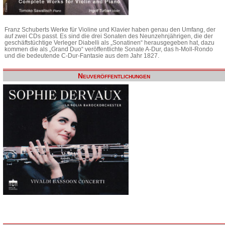
Franz Schuberts Werke für Violine und Klavier haben genau den Umfang, der
auf zwei CDs passt. Es sind die drei Sonaten des Neunzehnjährigen, die der
geschäftstüchtige Verleger Diabelli als „Sonatinen“ herausgegeben hat, dazu
kommen die als „Grand Duo“ veröffentlichte Sonate A-Dur, das h-Moll-Rondo
und die bedeutende C-Dur-Fantasie aus dem Jahr 1827.
Neuveröffentlichungen