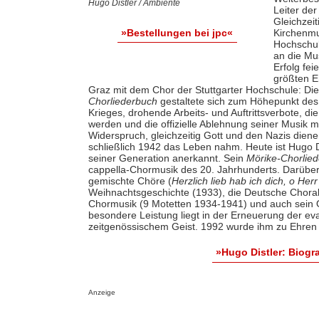
Hugo Distler / Ambiente
Leiter de
Gleichzei
Kirchenmu
»Bestellungen bei jpc«
Hochschule
an die Mu
Erfolg fei
größten E
Graz mit dem Chor der Stuttgarter Hochschule: Di
Chorliederbuch
gestaltete sich zum Höhepunkt des 
Krieges, drohende Arbeits- und Auftrittsverbote, di
werden und die offizielle Ablehnung seiner Musik
Widerspruch, gleichzeitig Gott und den Nazis dienen
schließlich 1942 das Leben nahm. Heute ist Hugo 
seiner Generation anerkannt. Sein
Mörike-Chorlie
cappella-Chormusik des 20. Jahrhunderts. Darüber 
gemischte Chöre (
Herzlich lieb hab ich dich, o Herr
Weihnachtsgeschichte (1933), die Deutsche Choralm
Chormusik (9 Motetten 1934-1941) und auch sein
besondere Leistung liegt in der Erneuerung der ev
zeitgenössischem Geist. 1992 wurde ihm zu Ehren
»Hugo Distler: Biog
Anzeige