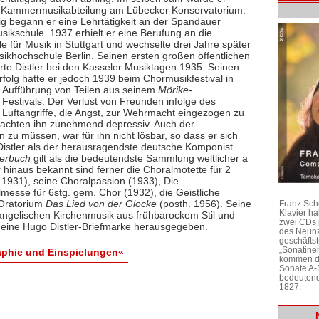
r Kammermusikabteilung am Lübecker Konservatorium.
tig begann er eine Lehrtätigkeit an der Spandauer
sikschule. 1937 erhielt er eine Berufung an die
 für Musik in Stuttgart und wechselte drei Jahre später
sikhochschule Berlin. Seinen ersten großen öffentlichen
erte Distler bei den Kasseler Musiktagen 1935. Seinen
rfolg hatte er jedoch 1939 beim Chormusikfestival in
e Aufführung von Teilen aus seinem
Mörike-
Festivals. Der Verlust von Freunden infolge des
e Luftangriffe, die Angst, zur Wehrmacht eingezogen zu
 machten ihn zunehmend depressiv. Auch der
 zu müssen, war für ihn nicht lösbar, so dass er sich
Distler als der herausragendste deutsche Komponist
derbuch
gilt als die bedeutendste Sammlung weltlicher a
hinaus bekannt sind ferner die Choralmotette für 2
1931), seine Choralpassion (1933), Die
esse für 6stg. gem. Chor (1932), die Geistliche
 Oratorium
Das Lied von der Glocke
(posth. 1956). Seine
Franz Sch
Klavier h
angelischen Kirchenmusik aus frühbarockem Stil und
zwei CDs 
 eine Hugo Distler-Briefmarke herausgegeben.
des Neunz
geschäftst
„Sonatine
raphie und Einspielungen«
kommen di
Sonate A-
bedeutend
1827.