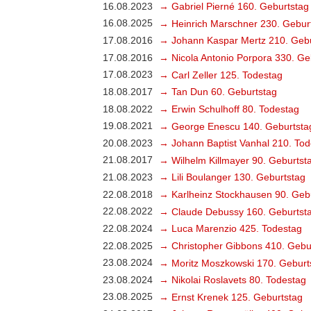
16.08.2023
→ Gabriel Pierné 160. Geburtstag
16.08.2025
→ Heinrich Marschner 230. Gebur
17.08.2016
→ Johann Kaspar Mertz 210. Gebu
17.08.2016
→ Nicola Antonio Porpora 330. Ge
17.08.2023
→ Carl Zeller 125. Todestag
18.08.2017
→ Tan Dun 60. Geburtstag
18.08.2022
→ Erwin Schulhoff 80. Todestag
19.08.2021
→ George Enescu 140. Geburtsta
20.08.2023
→ Johann Baptist Vanhal 210. Tod
21.08.2017
→ Wilhelm Killmayer 90. Geburtst
21.08.2023
→ Lili Boulanger 130. Geburtstag
22.08.2018
→ Karlheinz Stockhausen 90. Geb
22.08.2022
→ Claude Debussy 160. Geburtst
22.08.2024
→ Luca Marenzio 425. Todestag
22.08.2025
→ Christopher Gibbons 410. Gebu
23.08.2024
→ Moritz Moszkowski 170. Geburt
23.08.2024
→ Nikolai Roslavets 80. Todestag
23.08.2025
→ Ernst Krenek 125. Geburtstag