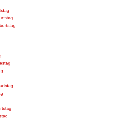
tstag
rtstag
burtstag
g
estag
ag
urtstag
ag
rtstag
stag