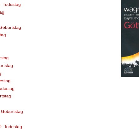
. Todestag
ag
Geburtstag
tag
stag
rtstag
g
destag
odestag
rtstag
 Geburtstag
0. Todestag