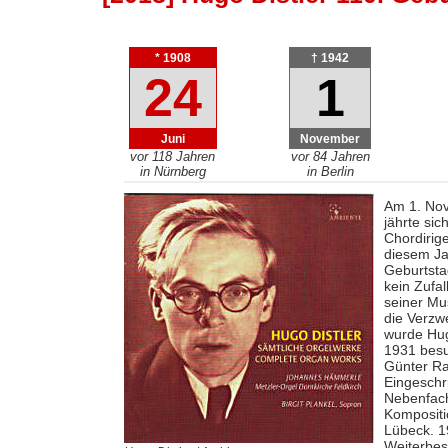
* 1908
† 1942
24
1
Juni
November
vor 118 Jahren
vor 84 Jahren
in Nürnberg
in Berlin
Am 1. Nov
jährte si
Chordirig
diesem Jah
Geburtsta
kein Zufal
seiner Mus
die Verzw
wurde Hug
1931 besu
Günter Ra
Eingeschri
Nebenfach 
Kompositi
Lübeck. 19
Weiterbes