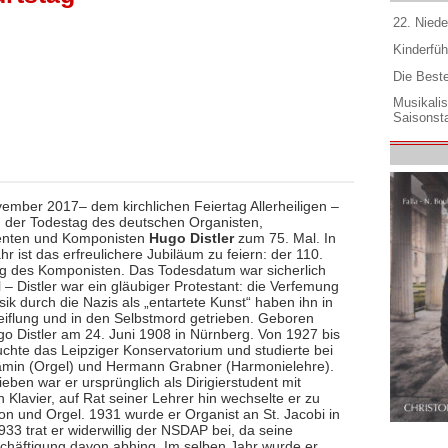
22. Niede
Kinderfüh
Die Best
Musikali
Saisonsta
ember 2017– dem kirchlichen Feiertag Allerheiligen –
ch der Todestag des deutschen Organisten,
enten und Komponisten
Hugo Distler
zum 75. Mal. In
r ist das erfreulichere Jubiläum zu feiern: der 110.
g des Komponisten. Das Todesdatum war sicherlich
l – Distler war ein gläubiger Protestant: die Verfemung
ik durch die Nazis als „entartete Kunst“ haben ihn in
eiflung und in den Selbstmord getrieben. Geboren
o Distler am 24. Juni 1908 in Nürnberg. Von 1927 bis
chte das Leipziger Konservatorium und studierte bei
min (Orgel) und Hermann Grabner (Harmonielehre).
eben war er ursprünglich als Dirigierstudent mit
Klavier, auf Rat seiner Lehrer hin wechselte er zu
on und Orgel. 1931 wurde er Organist an St. Jacobi in
33 trat er widerwillig der NSDAP bei, da seine
chäftigung davon abhing. Im selben Jahr wurde er