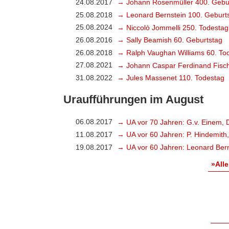
24.08.2017
→ Johann Rosenmüller 400. Gebu
25.08.2018
→ Leonard Bernstein 100. Geburt
25.08.2024
→ Niccolò Jommelli 250. Todestag
26.08.2016
→ Sally Beamish 60. Geburtstag
26.08.2018
→ Ralph Vaughan Williams 60. To
27.08.2021
→ Johann Caspar Ferdinand Fisch
31.08.2022
→ Jules Massenet 110. Todestag
Uraufführungen im August
06.08.2017
→ UA vor 70 Jahren: G.v. Einem, 
11.08.2017
→ UA vor 60 Jahren: P. Hindemith
19.08.2017
→ UA vor 60 Jahren: Leonard Bern
»Alle