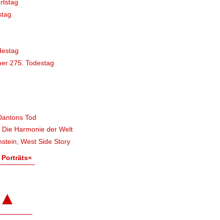
rtstag
stag
destag
er 275. Todestag
Dantons Tod
, Die Harmonie der Welt
stein, West Side Story
 Porträts«
▲