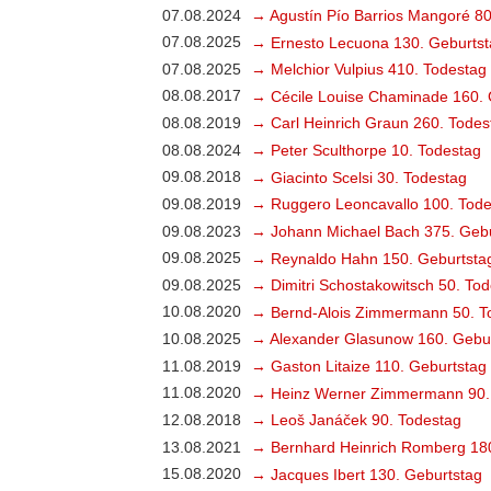
07.08.2024
→ Agustín Pío Barrios Mangoré 80
07.08.2025
→ Ernesto Lecuona 130. Geburtst
07.08.2025
→ Melchior Vulpius 410. Todestag
08.08.2017
→ Cécile Louise Chaminade 160. 
08.08.2019
→ Carl Heinrich Graun 260. Todes
08.08.2024
→ Peter Sculthorpe 10. Todestag
09.08.2018
→ Giacinto Scelsi 30. Todestag
09.08.2019
→ Ruggero Leoncavallo 100. Tode
09.08.2023
→ Johann Michael Bach 375. Gebu
09.08.2025
→ Reynaldo Hahn 150. Geburtsta
09.08.2025
→ Dimitri Schostakowitsch 50. To
10.08.2020
→ Bernd-Alois Zimmermann 50. T
10.08.2025
→ Alexander Glasunow 160. Gebu
11.08.2019
→ Gaston Litaize 110. Geburtstag
11.08.2020
→ Heinz Werner Zimmermann 90.
12.08.2018
→ Leoš Janáček 90. Todestag
13.08.2021
→ Bernhard Heinrich Romberg 18
15.08.2020
→ Jacques Ibert 130. Geburtstag