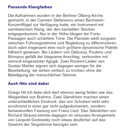
Passende Klangfarben
Die Aufnahmen wurden in der Berliner Ölberg-Kirche
gemacht, in der Carmen Stefanescu einen Bechstein-
Konzertflügel zur Verfügung hatte, ein Instrument mit
samtweichem Klang, der den kantablen Stücken
entgegenkommt. Nur in der Höhe klingen bei Forte-
Passagen auch schärfere Töne. Die Pianistin weiß sorgsam
zwischen Führungsstimme und Begleitung zu differenzieren,
doch wäre insgesamt eine noch größere dynamische Palette
hilfreich gewesen. Bei Liedern von Debussy, Poulenc und
Mompou gefällt der biegsame Anschlag, verbunden mit
sinnvoll eingesetzter Agogik. Zwei Rückert-Lieder von
Gustav Mahler eignen sich dagegen weniger für die
Bearbeitung: sie wirken einfach zu trocken ohne die
Beteiligung der menschlichen Stimme.
Auch Hits sind dabei
Griegs Hit
Ich liebe dich
darf ebenso wenig fehlen wie das
Wiegenlied von Brahms. Zwei
Ständchen
machen einen
unterschiedlichen Eindruck: das von Schubert wirkt sehr
anrührend in einer gar nicht aufgedonnerten, sondern
fantasievollen Fassung von Franz Liszt. Das
Ständchen
von
Richard Strauss könnte dagegen im virtuosen Arrangement
von Leopold Godowsky noch etwas deutlicher auf das
Gewicht der Singstimme bezogen sein.