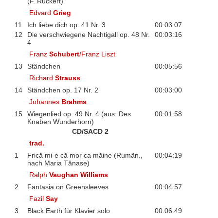
(F. Rückert)
Edvard
Grieg
11
Ich liebe dich op. 41 Nr. 3
00:03:07
12
Die verschwiegene Nachtigall op. 48 Nr.
00:03:16
4
Franz
Schubert
/Franz Liszt
13
Ständchen
00:05:56
Richard
Strauss
14
Ständchen op. 17 Nr. 2
00:03:00
Johannes
Brahms
15
Wiegenlied op. 49 Nr. 4 (aus: Des
00:01:58
Knaben Wunderhorn)
CD/SACD 2
trad.
1
Frică mi-e că mor ca măine (Rumän.,
00:04:19
nach Maria Tănase)
Ralph
Vaughan Williams
2
Fantasia on Greensleeves
00:04:57
Fazil
Say
3
Black Earth für Klavier solo
00:06:49