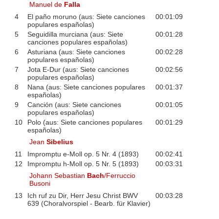
Manuel de
Falla
4
El paño moruno (aus: Siete canciones
00:01:09
populares españolas)
5
Seguidilla murciana (aus: Siete
00:01:28
canciones populares españolas)
6
Asturiana (aus: Siete canciones
00:02:28
populares españolas)
7
Jota E-Dur (aus: Siete canciones
00:02:56
populares españolas)
8
Nana (aus: Siete canciones populares
00:01:37
españolas)
9
Canción (aus: Siete canciones
00:01:05
populares españolas)
10
Polo (aus: Siete canciones populares
00:01:29
españolas)
Jean
Sibelius
11
Impromptu e-Moll op. 5 Nr. 4 (1893)
00:02:41
12
Impromptu h-Moll op. 5 Nr. 5 (1893)
00:03:31
Johann Sebastian
Bach
/Ferruccio
Busoni
13
Ich ruf zu Dir, Herr Jesu Christ BWV
00:03:28
639 (Choralvorspiel - Bearb. für Klavier)