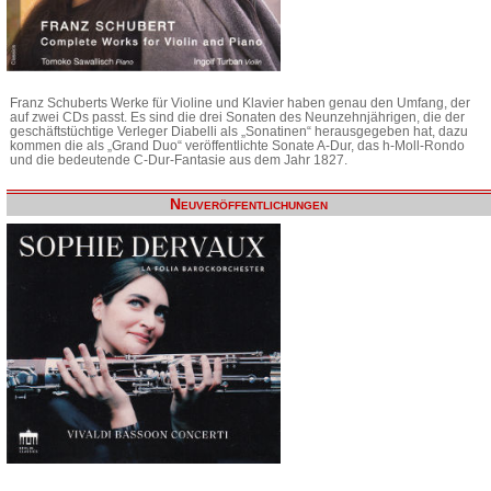
Franz Schuberts Werke für Violine und Klavier haben genau den Umfang, der
auf zwei CDs passt. Es sind die drei Sonaten des Neunzehnjährigen, die der
geschäftstüchtige Verleger Diabelli als „Sonatinen“ herausgegeben hat, dazu
kommen die als „Grand Duo“ veröffentlichte Sonate A-Dur, das h-Moll-Rondo
und die bedeutende C-Dur-Fantasie aus dem Jahr 1827.
Neuveröffentlichungen