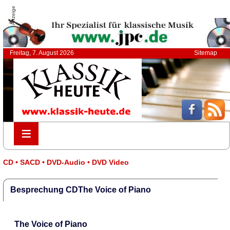
Anzeige
Freitag, 7. August 2026
Sitemap
≡
≡
CD • SACD • DVD-Audio • DVD Video
Besprechung CDThe Voice of Piano
The Voice of Piano