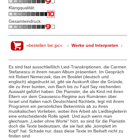
Klangqualität:
Gesamteindruck:
»bestellen bei jpc«
↓ Werke und Interpreten ↓
Es sind fast ausschließlich Lied-Transkriptionen, die Carmen
Stefanescu in ihrem neuen Album präsentiert. Im Gespräch
mit Robert Nemeczek, das im Booklet (deutsch und
englisch) abgedruckt ist, gibt sie Auskunft über die Gründe,
die zu ihrer bunten, von Bach bis zu Fazil Say reichenden
Auswahl geführt haben. Die Pianistin, die als Kind mit ihren
Eltern vor dem Ceausescu-Regime aus Rumänien über
Israel und Italien nach Deutschland flüchtete, legt mit ihrem
Programm ein persönliches Bekenntnis ab zu ihren
musikalischen Vorlieben, wobei ihre Arbeit als Liedbegleiterin
eine entscheidende Rolle spielt. Und auch wenn man
gleichsam „Lieder ohne Worte“ hört, so sind für die Pianistin
doch die Texte bedeutsam, die sie fast alle „komplett im
Kopf“ hat. Schade nur, dass diese Texte im Beiheft nicht zu
finden sind.