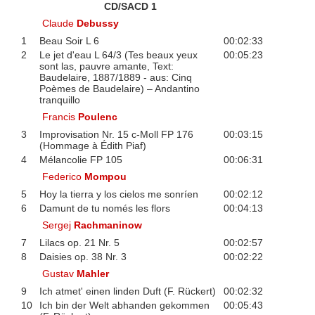
CD/SACD 1
Claude
Debussy
1
Beau Soir L 6
00:02:33
2
Le jet d'eau L 64/3 (Tes beaux yeux
00:05:23
sont las, pauvre amante, Text:
Baudelaire, 1887/1889 - aus: Cinq
Poèmes de Baudelaire) – Andantino
tranquillo
Francis
Poulenc
3
Improvisation Nr. 15 c-Moll FP 176
00:03:15
(Hommage à Édith Piaf)
4
Mélancolie FP 105
00:06:31
Federico
Mompou
5
Hoy la tierra y los cielos me sonríen
00:02:12
6
Damunt de tu només les flors
00:04:13
Sergej
Rachmaninow
7
Lilacs op. 21 Nr. 5
00:02:57
8
Daisies op. 38 Nr. 3
00:02:22
Gustav
Mahler
9
Ich atmet' einen linden Duft (F. Rückert)
00:02:32
10
Ich bin der Welt abhanden gekommen
00:05:43