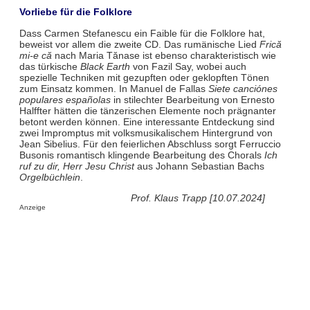
Vorliebe für die Folklore
Dass Carmen Stefanescu ein Faible für die Folklore hat,
beweist vor allem die zweite CD. Das rumänische Lied
Frică
mi-e că
nach Maria Tănase ist ebenso charakteristisch wie
das türkische
Black Earth
von Fazil Say, wobei auch
spezielle Techniken mit gezupften oder geklopften Tönen
zum Einsatz kommen. In Manuel de Fallas
Siete canciónes
populares españolas
in stilechter Bearbeitung von Ernesto
Halffter hätten die tänzerischen Elemente noch prägnanter
betont werden können. Eine interessante Entdeckung sind
zwei Impromptus mit volksmusikalischem Hintergrund von
Jean Sibelius. Für den feierlichen Abschluss sorgt Ferruccio
Busonis romantisch klingende Bearbeitung des Chorals
Ich
ruf zu dir, Herr Jesu Christ
aus Johann Sebastian Bachs
Orgelbüchlein
.
Prof. Klaus Trapp [10.07.2024]
Anzeige