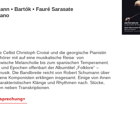
ann • Bartók • Fauré Sarasate
iano
 Cellist Christoph Croisé und die georgische Pianistin
rer mit auf eine musikalische Reise: von
lawische Melancholie bis zum spanischen Temperament.
und Epochen offenbart der Albumtitel „Folklore“ –
smusik. Die Bandbreite reicht von Robert Schumann über
dene Komponisten erklingen insgesamt. Einige von ihnen
arakteristischen Klänge und Rhythmen nach. Stücke,
en neben Transkriptionen.
esprechung«