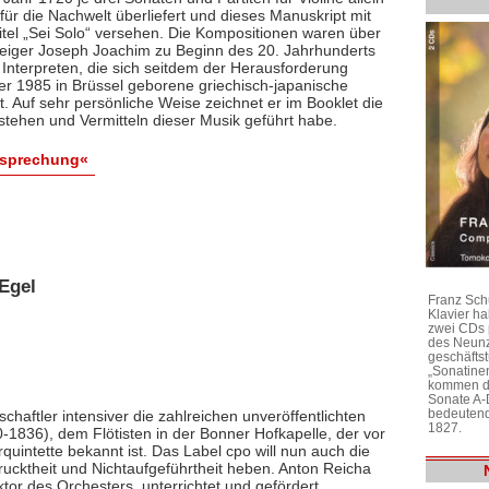
ür die Nachwelt überliefert und dieses Manuskript mit
itel „Sei Solo“ versehen. Die Kompositionen waren über
 Geiger Joseph Joachim zu Beginn des 20. Jahrhunderts
 Interpreten, die sich seitdem der Herausforderung
 der 1985 in Brüssel geborene griechisch-japanische
bt. Auf sehr persönliche Weise zeichnet er im Booklet die
stehen und Vermitteln dieser Musik geführt habe.
esprechung«
Egel
Franz Sch
Klavier h
zwei CDs 
des Neunz
geschäftst
„Sonatine
kommen di
Sonate A-
bedeutend
chaftler intensiver die zahlreichen unveröffentlichten
1827.
1836), dem Flötisten in der Bonner Hofkapelle, der vor
rquintette bekannt ist. Das Label cpo will nun auch die
ktheit und Nichtaufgeführtheit heben. Anton Reicha
r des Orchesters, unterrichtet und gefördert,