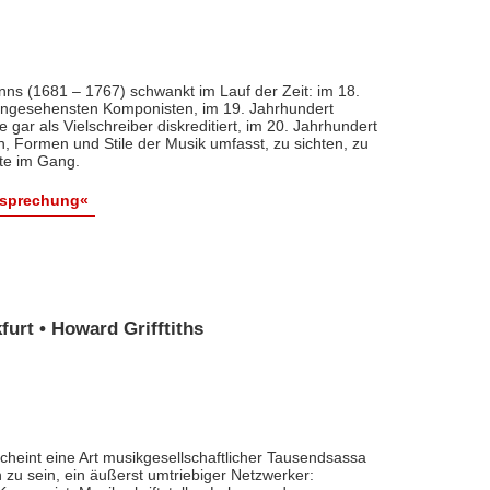
nns (1681 – 1767) schwankt im Lauf der Zeit: im 18.
 angesehensten Komponisten, im 19. Jahrhundert
 gar als Vielschreiber diskreditiert, im 20. Jahrhundert
n, Formen und Stile der Musik umfasst, zu sichten, zu
ute im Gang.
esprechung«
urt • Howard Grifftiths
cheint eine Art musikgesellschaftlicher Tausendsassa
zu sein, ein äußerst umtriebiger Netzwerker: