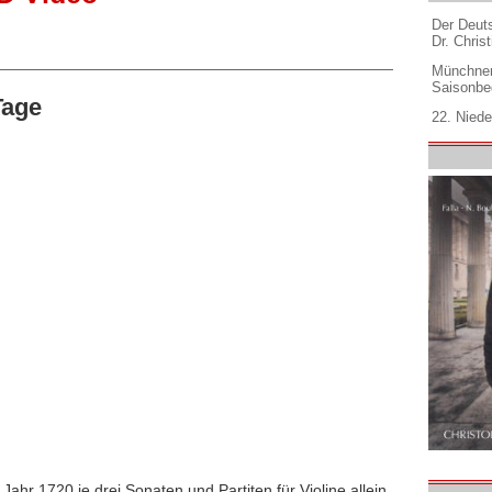
Der Deuts
Dr. Christ
Münchner
Saisonbe
Tage
22. Niede
ahr 1720 je drei Sonaten und Partiten für Violine allein