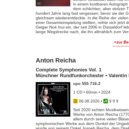
in einem kostbaren Autograph f
dem schlichten, aber stolzen T
hundert Jahre lang fast vergessen, bevor sie der
gleichsam wiederentdeckte. In die Reihe der vielen
einer Gesamteinspielung stellten, reihte sich jetzt
Geiger Noé Inui ein, der seit 2006 in Düsseldorf le
lange Wegstrecke nach, die ihn allmählich zum Ver
»zur B
Anton Reicha
Complete Symphonies Vol. 1
Münchner Rundfunkorchester • Valentin 
cpo 555 716-2
1 CD • 60min • 2024
06.08.2026
•
9 9 9
Seit 2020 sichten Musikwissens
Werke von Anton Reicha (1770-
allem durch seine vielen Bläse
symphonischen Werke aus dem Dunkel der Ungedruc
wurde von seinem Onkel Jospeh Reicha, dem Direkto