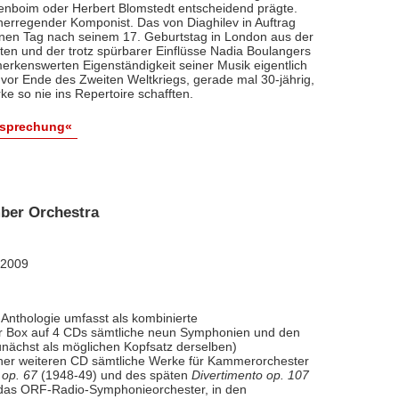
renboim oder Herbert Blomstedt entscheidend prägte.
nerregender Komponist. Das von Diaghilev in Auftrag
inen Tag nach seinem 17. Geburtstag in London aus der
äten und der trotz spürbarer Einflüsse Nadia Boulangers
erkenswerten Eigenständigkeit seiner Musik eigentlich
vor Ende des Zweiten Weltkriegs, gerade mal 30-jährig,
e so nie ins Repertoire schafften.
esprechung«
ber Orchestra
 2009
Anthologie umfasst als kombinierte
ner Box auf 4 CDs sämtliche neun Symphonien und den
nächst als möglichen Kopfsatz derselben)
iner weiteren CD sämtliche Werke für Kammerorchester
 op. 67
(1948-49) und des späten
Divertimento op. 107
l das ORF-Radio-Symphonieorchester, in den