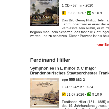
1 CD • 57min • 2020
03.08.2026
•
9 10 9
Das Bild Georg Philipp Telema
Jahrhundert war er einer der
verblasste sein Ruhm, er wurde
begann man, sein Schaffen, das fast alle Gattunge
werten und zu schätzen. Dieser Prozess ist bis he
»zur B
Ferdinand Hiller
Symphonies in E minor & C major
Brandenburisches Staatsorchester Frankf
cpo 555 682-2
1 CD • 64min • 2024
31.07.2026
•
9 10 9
Ferdinand Hiller (1811-1885) s
des 19. Jahrhunderts gewesen 