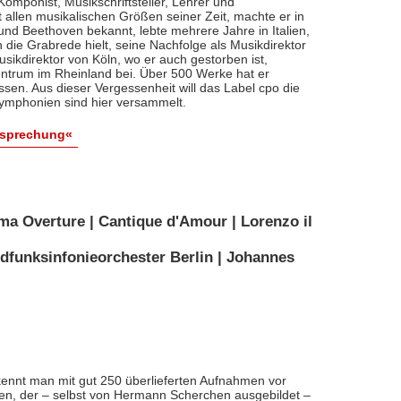
, Komponist, Musikschriftsteller, Lehrer und
t allen musikalischen Größen seiner Zeit, machte er in
 und Beethoven bekannt, lebte mehrere Jahre in Italien,
die Grabrede hielt, seine Nachfolge als Musikdirektor
usikdirektor von Köln, wo er auch gestorben ist,
entrum im Rheinland bei. Über 500 Werke hat er
sen. Aus dieser Vergessenheit will das Label cpo die
ymphonien sind hier versammelt.
esprechung«
ma Overture | Cantique d'Amour | Lorenzo il
dfunksinfonieorchester Berlin | Johannes
ennt man mit gut 250 überlieferten Aufnahmen vor
nten, der – selbst von Hermann Scherchen ausgebildet –