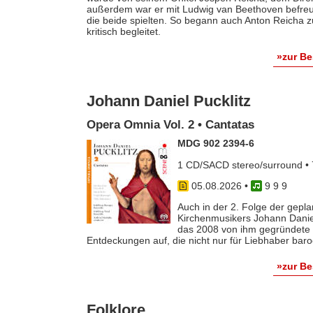
außerdem war er mit Ludwig van Beethoven befreun
die beide spielten. So begann auch Anton Reicha
kritisch begleitet.
»zur B
Johann Daniel Pucklitz
Opera Omnia Vol. 2 • Cantatas
MDG 902 2394-6
1 CD/SACD stereo/surround • 
05.08.2026
•
9 9 9
Auch in der 2. Folge der gep
Kirchenmusikers Johann Danie
das 2008 von ihm gegründete 
Entdeckungen auf, die nicht nur für Liebhaber baro
»zur B
Folklore