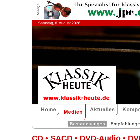
Anzeige
Samstag, 8. August 2026
Home
Aktuelles
Kompo
Medien
Besprechungen
Empfehlung
CD • SACD • DVD-Audio • DV