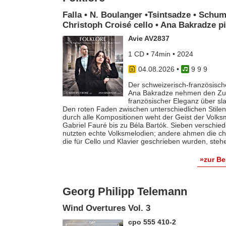
Falla • N. Boulanger •Tsintsadze • Schum
Christoph Croisé cello • Ana Bakradze p
Avie AV2837
1 CD • 74min • 2024
04.08.2026
•
9 9 9
Der schweizerisch-französische
Ana Bakradze nehmen den Zuhö
französischer Eleganz über s
Den roten Faden zwischen unterschiedlichen Stilen 
durch alle Kompositionen weht der Geist der Volk
Gabriel Fauré bis zu Béla Bartók. Sieben verschie
nutzten echte Volksmelodien; andere ahmen die ch
die für Cello und Klavier geschrieben wurden, steh
»zur B
Georg Philipp Telemann
Wind Overtures Vol. 3
cpo 555 410-2