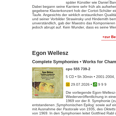
später Künstler wie Daniel Ba
Dabei begann seine Karriere sehr früh als aufsehe
gegebene Klavierkonzert hob der Cortot-Schüler e
Taufe. Angesichts der wirklich erstaunlichen Qualit
und seiner Vorbilder Strawinsky und Hindemith bem
unverständlich, gab der Maestro das Komponieren 
jedoch abrupt auf. Kein Wunder, dass es seine Werk
»zur B
Egon Wellesz
Complete Symphonies • Works for Cham
cpo 555 739-2
5 CD • 5h 30min • 2001-2004,
29.07.2026
•
9 9 9
Die vorliegende Egon-Wellesz-
Wiederveröffentlichung in ei
1969 vor der 8. Symphonie (zu
entstandenen ‚Symphonischen Epilog‘ sowie auf e
mit Ausnahme der
Pastorale
von 1935, des
Oktetts
von 1969. In den Symphonien leitet Gottfried Rab