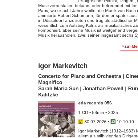
erfolgreicher Pianist, Dirigent
Musikveranstalter, bekannt oder befreundet mit fas
Paris, wo er acht Jahre weilte, die Musik von Bach
animierte Robert Schumann, für den er später auch 
in Düsseldorf anzutreten und trug als städtischer M
wesentlich zum Aufstieg Kölns als musikalisches Z
komponiert, aber seine Musik ist weitgehend verges
Musik herausholen, zwei seiner insgesamt sechs S
»zur B
Igor Markevitch
Concerto for Piano and Orchestra | Cine
Magnifico
Sarah Maria Sun | Jonathan Powell | Run
Kalitzke
eda records 056
1 CD • 58min • 2025
30.07.2026
•
10 10 10
Igor Markevitch (1912–1983) k
allem als stilbildenden Dirige