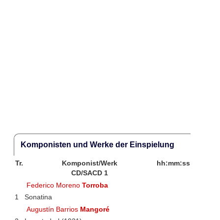
Komponisten und Werke der Einspielung
Tr.
Komponist/Werk
hh:mm:ss
CD/SACD 1
Federico Moreno
Torroba
1
Sonatina
Augustín Barrios
Mangoré