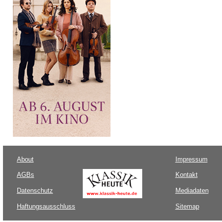
About
Impressum
AGBs
Kontakt
Datenschutz
Mediadaten
Haftungsausschluss
Sitemap