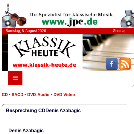
Anzeige
Samstag, 8. August 2026
Sitemap
≡
≡
CD • SACD • DVD-Audio • DVD Video
Besprechung CDDenis Azabagic
Denis Azabagic