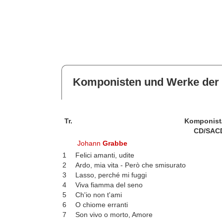
Komponisten und Werke der 
Tr.
Komponist
CD/SAC
Johann
Grabbe
1
Felici amanti, udite
2
Ardo, mia vita - Però che smisurato
3
Lasso, perché mi fuggi
4
Viva fiamma del seno
5
Ch'io non t'ami
6
O chiome erranti
7
Son vivo o morto, Amore