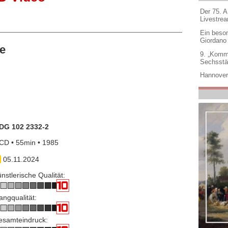
Der 75. 
Livestre
Ein beso
Giordano
e
9. „Komm
Sechsstä
Hannover
DG 102 2332-2
CD • 55min • 1985
05.11.2024
nstlerische Qualität:
angqualität:
esamteindruck: