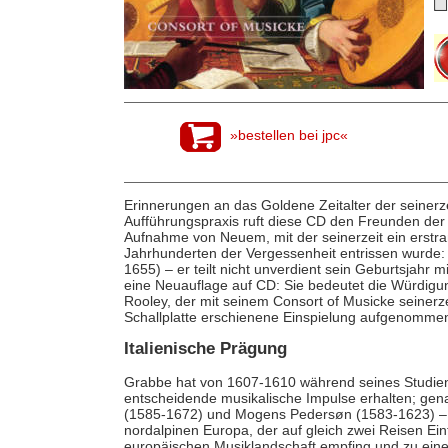
»bestellen bei jpc«
Erinnerungen an das Goldene Zeitalter der seinerzei
Aufführungspraxis ruft diese CD den Freunden der 
Aufnahme von Neuem, mit der seinerzeit ein erstran
Jahrhunderten der Vergessenheit entrissen wurde
1655) – er teilt nicht unverdient sein Geburtsjahr 
eine Neuauflage auf CD: Sie bedeutet die Würdigu
Rooley, der mit seinem Consort of Musicke seiner
Schallplatte erschienene Einspielung aufgenommen
Italienische Prägung
Grabbe hat von 1607-1610 während seines Studiena
entscheidende musikalische Impulse erhalten; gen
(1585-1672) und Mogens Pedersøn (1583-1623) – d
nordalpinen Europa, der auf gleich zwei Reisen Ei
europäischen Musiklandschaft empfing und zu einer