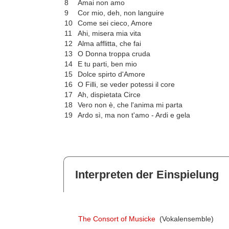
8
Amai non amo
9
Cor mio, deh, non languire
10
Come sei cieco, Amore
11
Ahi, misera mia vita
12
Alma afflitta, che fai
13
O Donna troppa cruda
14
E tu parti, ben mio
15
Dolce spirto d'Amore
16
O Filli, se veder potessi il core
17
Ah, dispietata Circe
18
Vero non è, che l'anima mi parta
19
Ardo sì, ma non t'amo - Ardi e gela
Interpreten der Einspielung
The Consort of Musicke
(Vokalensemble)