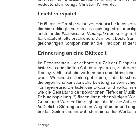
bedeutenden Königs Christian IV. wurde.
Leicht verspätet
1609 fasste Grabbe seine venezianische künstler
die hier erklingt und rein stilistisch eigentlich mus
auch für die
Italienischen Madrigale
des Kollegen He
Italienaufenthalts erschienen. Dennoch: beide Sa
gleichaltrigen Komponisten an die Tradition, in de
Erinnerung an eine Blütezeit
Im Rezensenten – er gehörte zur Zeit der Einspie
historisch orientierten Aufführungspraxis, zu deren
Rooley zählt – ruft die vollkommen unaufdringlich
wach: Wo sind die Zeiten geblieben, in die besche
die eigentliche künstlerische Leistung zu sein schi
Toningenieure: Die tadellose Diktion und vollkom
wie die Gestaltung der polyphonen Tiefe der Musik 
Debüteinspielung (!) finden ihren ebenbürtigen Wi
Grimm und Werner Dabringhaus, die für die Aufzei
äußerliche Störung aus dem Weg räumen und ungew
beiden Seiten und im wahrsten Sinne des Wortes a
Anzeige