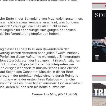
ische Ernte in der Sammlung von Madrigalen zusammen,
ikgeschichtlich etwas verspätet erscheint, was übrigens
inrich Schütz gilt, die 1611 als Frucht seines
mmlungen sind ebenbürtige Huldigungen der beiden
r sie ihre Verankerung empfunden haben.
lung dieser CD bereits zu den Bewunderern der
 vorzüglichsten Vertretern ohne jeden Zweifel Anthony
e Perfektion dieser Aufnahme wehmütige Erinnerungen
idenes Zurücktreten der Heutigen mit ihren Ambitionen
en? Und das gilt gleichermaßen für Interpreten wie
mene Ausgeglichenheit im musikalischen Fluss ebenso
auf Seiten des Consort of Musicke in dieser ihrer
derpart in der perfekten Aufzeichnung durch Reimund
chnung – eine der ersten ihres Katalogs – manche
öhnliche Lösungen finden mussten: Pionierarbeit auf
lso, deren Mühen sich bis heute auszahlen!
Detmar Huchting [05.11.2024]