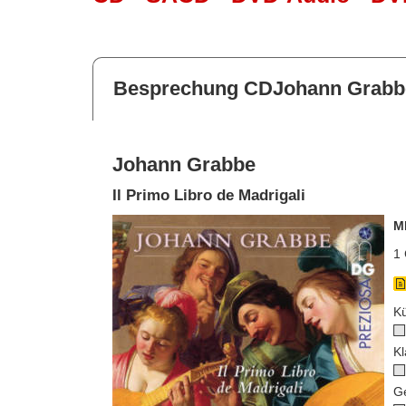
Besprechung CDJohann Grabb
Johann Grabbe
Il Primo Libro de Madrigali
M
1 
Kü
Kl
G