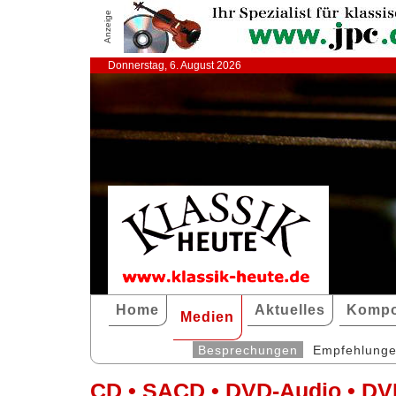
Anzeige
Donnerstag, 6. August 2026
Home
Aktuelles
Kompo
Medien
Besprechungen
Empfehlung
CD • SACD • DVD-Audio • DV