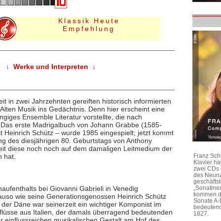
Klassik Heute
Empfehlung
↓ Werke und Interpreten ↓
t in zwei Jahrzehnten gereiften historisch informierten
Alten Musik ins Gedächtnis. Denn hier erscheint eine
giges Ensemble Literatur vorstellte, die nach
: Das erste Madrigalbuch von Johann Grabbe (1585-
mit Heinrich Schütz – wurde 1985 eingespielt; jetzt kommt
ng des diesjährigen 80. Geburtstags von Anthony
zeit diese noch noch auf dem damaligen Leitmedium der
 hat.
Franz Sch
Klavier h
zwei CDs 
des Neunz
geschäftst
ufenthalts bei Giovanni Gabrieli in Venedig
„Sonatine
kommen di
auso wie seine Generationsgenossen Heinrich Schütz
Sonate A-
er Däne war seinerzeit ein wichtiger Komponist im
bedeutend
nflüsse aus Italien, der damals überragend bedeutenden
1827.
 einflussreichen musikalischen Gestalt am Hof des