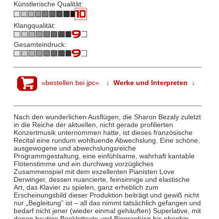
Künstlerische Qualität:
Klangqualität:
Gesamteindruck:
»bestellen bei jpc«
↓ Werke und Interpreten ↓
Nach den wunderlichen Ausflügen, die Sharon Bezaly zuletzt
in die Reiche der aktuellen, nicht gerade profilierten
Konzertmusik unternommen hatte, ist dieses französische
Recital eine rundum wohltuende Abwechslung. Eine schöne,
ausgewogene und abwechslungsreiche
Programmgestaltung, eine einfühlsame, wahrhaft kantable
Flötenstimme und ein durchweg vorzügliches
Zusammenspiel mit dem exzellenten Pianisten Love
Derwinger, dessen nuancierte, feinsinnige und elastische
Art, das Klavier zu spielen, ganz erheblich zum
Erscheinungsbild dieser Produktion beiträgt und gewiß nicht
nur „Begleitung” ist – all das nimmt tatsächlich gefangen und
bedarf nicht jener (wieder einmal gehäuften) Superlative, mit
denen heutige Booklettexte und Biographien bis obenhin