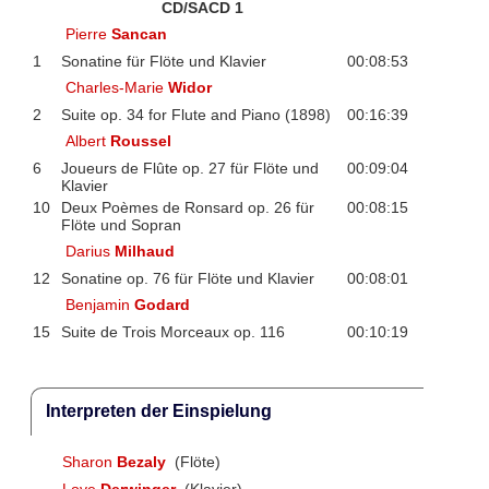
CD/SACD 1
Pierre
Sancan
1
Sonatine für Flöte und Klavier
00:08:53
Charles-Marie
Widor
2
Suite op. 34 for Flute and Piano (1898)
00:16:39
Albert
Roussel
6
Joueurs de Flûte op. 27 für Flöte und
00:09:04
Klavier
10
Deux Poèmes de Ronsard op. 26 für
00:08:15
Flöte und Sopran
Darius
Milhaud
12
Sonatine op. 76 für Flöte und Klavier
00:08:01
Benjamin
Godard
15
Suite de Trois Morceaux op. 116
00:10:19
Interpreten der Einspielung
Sharon
Bezaly
(Flöte)
Love
Derwinger
(Klavier)