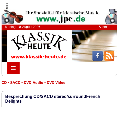
Anzeige
Montag, 10. August 2026
Sitemap
≡
≡
CD • SACD • DVD-Audio • DVD Video
Besprechung CD/SACD stereo/surroundFrench
Delights