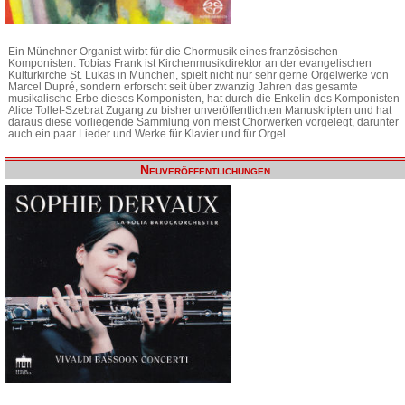
Ein Münchner Organist wirbt für die Chormusik eines französischen
Komponisten: Tobias Frank ist Kirchenmusikdirektor an der evangelischen
Kulturkirche St. Lukas in München, spielt nicht nur sehr gerne Orgelwerke von
Marcel Dupré, sondern erforscht seit über zwanzig Jahren das gesamte
musikalische Erbe dieses Komponisten, hat durch die Enkelin des Komponisten
Alice Tollet-Szebrat Zugang zu bisher unveröffentlichten Manuskripten und hat
daraus diese vorliegende Sammlung von meist Chorwerken vorgelegt, darunter
auch ein paar Lieder und Werke für Klavier und für Orgel.
Neuveröffentlichungen