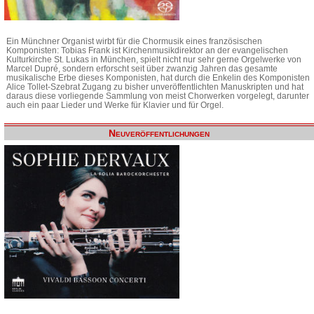
Ein Münchner Organist wirbt für die Chormusik eines französischen
Komponisten: Tobias Frank ist Kirchenmusikdirektor an der evangelischen
Kulturkirche St. Lukas in München, spielt nicht nur sehr gerne Orgelwerke von
Marcel Dupré, sondern erforscht seit über zwanzig Jahren das gesamte
musikalische Erbe dieses Komponisten, hat durch die Enkelin des Komponisten
Alice Tollet-Szebrat Zugang zu bisher unveröffentlichten Manuskripten und hat
daraus diese vorliegende Sammlung von meist Chorwerken vorgelegt, darunter
auch ein paar Lieder und Werke für Klavier und für Orgel.
Neuveröffentlichungen