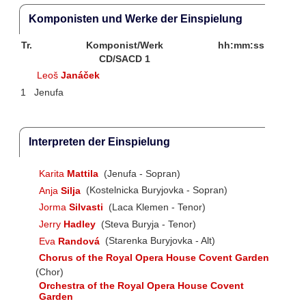
Komponisten und Werke der Einspielung
Tr.
Komponist/Werk
hh:mm:ss
CD/SACD 1
Leoš
Janáček
1
Jenufa
Interpreten der Einspielung
Karita
Mattila
(Jenufa - Sopran)
Anja
Silja
(Kostelnicka Buryjovka - Sopran)
Jorma
Silvasti
(Laca Klemen - Tenor)
Jerry
Hadley
(Steva Buryja - Tenor)
Eva
Randová
(Starenka Buryjovka - Alt)
Chorus of the Royal Opera House Covent Garden
(Chor)
Orchestra of the Royal Opera House Covent
Garden