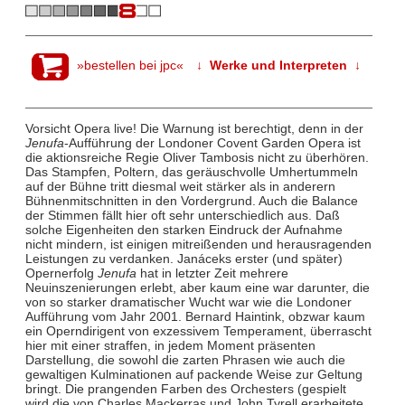
»bestellen bei jpc«
↓ Werke und Interpreten ↓
Vorsicht Opera live! Die Warnung ist berechtigt, denn in der
Jenufa
-Aufführung der Londoner Covent Garden Opera ist
die aktionsreiche Regie Oliver Tambosis nicht zu überhören.
Das Stampfen, Poltern, das geräuschvolle Umhertummeln
auf der Bühne tritt diesmal weit stärker als in anderern
Bühnenmitschnitten in den Vordergrund. Auch die Balance
der Stimmen fällt hier oft sehr unterschiedlich aus. Daß
solche Eigenheiten den starken Eindruck der Aufnahme
nicht mindern, ist einigen mitreißenden und herausragenden
Leistungen zu verdanken. Janáceks erster (und später)
Opernerfolg
Jenufa
hat in letzter Zeit mehrere
Neuinszenierungen erlebt, aber kaum eine war darunter, die
von so starker dramatischer Wucht war wie die Londoner
Aufführung vom Jahr 2001. Bernard Haintink, obzwar kaum
ein Operndirigent von exzessivem Temperament, überrascht
hier mit einer straffen, in jedem Moment präsenten
Darstellung, die sowohl die zarten Phrasen wie auch die
gewaltigen Kulminationen auf packende Weise zur Geltung
bringt. Die prangenden Farben des Orchesters (gespielt
wird die von Charles Mackerras und John Tyrell erarbeitete