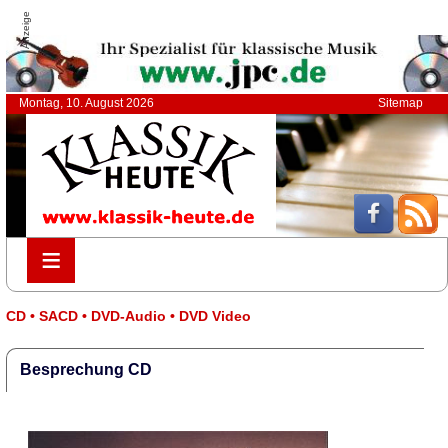
Anzeige
Montag, 10. August 2026
Sitemap
≡
≡
CD • SACD • DVD-Audio • DVD Video
Besprechung CD