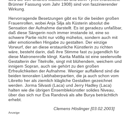
Brünner Fassung vom Jahr 1908) sind von faszinierender
Wirkung.
Hervorragende Besetzungen gibt es für die beiden großen
Frauenrollen, wobei Anja Silja als Küsterin absolut die
Sensation der Aufnahme darstellt. Es ist geradezu unfaßbar,
daß diese Sängerin noch immer imstande ist, eine so
schwere Partie nicht nur völlig mühelos, sondern auch mit
aller emotionellen Hingabe zu gestalten. Der einzige
Vorwurf, der an diese erstaunliche Künstlerin zu richten
wäre, besteht darin, daß ihre Stimme fast zu jugendlich für
diese Matronenrolle klingt. Karita Mattila ist eine seelenvolle
Gestalterin der Titelrolle, singt mit blühendem, weichem und
innigem Sopran, auch sie gehört zu den großen
Erfreulichkeiten der Aufnahme. Weniger auffallend sind die
beiden tenoralen Liebhaberpartien, die ja auch schon vom
Libretto her als ziemlich klägliche Gestalten gezeichnet
werden. Jorma Silvasti (Laca) und Jerry Hadley (Laca)
halten wie die übrigen Ensemblekünstler solides Niveau,
über das sich nur Eva Randová als alte Burya beträchtlich
erhebt.
Clemens Höslinger [03.02.2003]
Anzeige