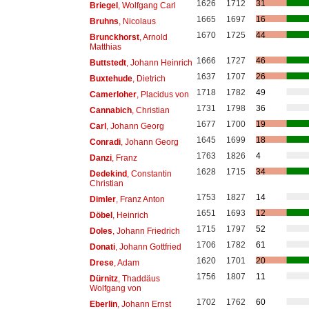
1626
1712
31
Briegel
, Wolfgang Carl
1665
1697
16
Bruhns
, Nicolaus
1670
1725
44
Brunckhorst
, Arnold
Matthias
1666
1727
46
Buttstedt
, Johann Heinrich
1637
1707
26
Buxtehude
, Dietrich
1718
1782
49
Camerloher
, Placidus von
1731
1798
36
Cannabich
, Christian
1677
1700
19
Carl
, Johann Georg
1645
1699
18
Conradi
, Johann Georg
1763
1826
4
Danzi
, Franz
1628
1715
34
Dedekind
, Constantin
Christian
1753
1827
14
Dimler
, Franz Anton
1651
1693
12
Döbel
, Heinrich
1715
1797
52
Doles
, Johann Friedrich
1706
1782
61
Donati
, Johann Gottfried
1620
1701
20
Drese
, Adam
1756
1807
11
Dürnitz
, Thaddäus
Wolfgang von
1702
1762
60
Eberlin
, Johann Ernst