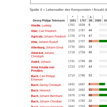
Spalte 4 = Lebensalter des Komponisten / Anzahl
*
†
J.
Georg Philipp Telemann
1681
1767
86
1680
1
1761
1838
6
Abeille
, Ludwig
1723
1787
44
Abel
, Carl Friedrich
1720
1774
47
Agricola
, Johann Friedrich
1625
1707
26
Ahle
, Johann Rudolf
1734
1801
33
Altenburg
, Johann Ernst
1719
1759
40
Altnickol
, Johann
Christoph
1741
1799
26
André
, Johann
1723
1787
44
Anna Amalia von
Preußen
,
1714
1788
53
Bach
, Carl Philipp
Emanuel
1642
1687
6
Bach
, Georg Christoph
1615
1692
11
Bach
, Heinrich
1676
1749
68
Bach
, Johann Bernhard
1735
1782
32
Bach
, Johann Christian
1642
1703
22
Bach
, Johann Christoph