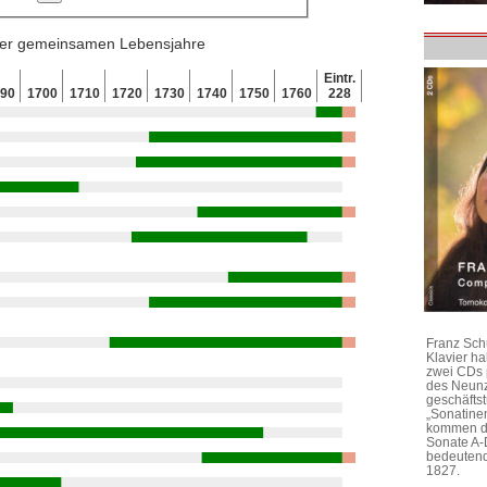
 der gemeinsamen Lebensjahre
Eintr.
690
1700
1710
1720
1730
1740
1750
1760
228
Franz Sch
Klavier h
zwei CDs 
des Neunz
geschäftst
„Sonatine
kommen di
Sonate A-
bedeutend
1827.