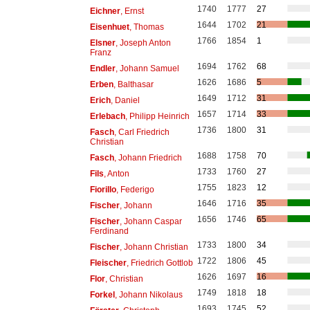
1740
1777
27
Eichner
, Ernst
1644
1702
21
Eisenhuet
, Thomas
1766
1854
1
Elsner
, Joseph Anton
Franz
1694
1762
68
Endler
, Johann Samuel
1626
1686
5
Erben
, Balthasar
1649
1712
31
Erich
, Daniel
1657
1714
33
Erlebach
, Philipp Heinrich
1736
1800
31
Fasch
, Carl Friedrich
Christian
1688
1758
70
Fasch
, Johann Friedrich
1733
1760
27
Fils
, Anton
1755
1823
12
Fiorillo
, Federigo
1646
1716
35
Fischer
, Johann
1656
1746
65
Fischer
, Johann Caspar
Ferdinand
1733
1800
34
Fischer
, Johann Christian
1722
1806
45
Fleischer
, Friedrich Gottlob
1626
1697
16
Flor
, Christian
1749
1818
18
Forkel
, Johann Nikolaus
1693
1745
52