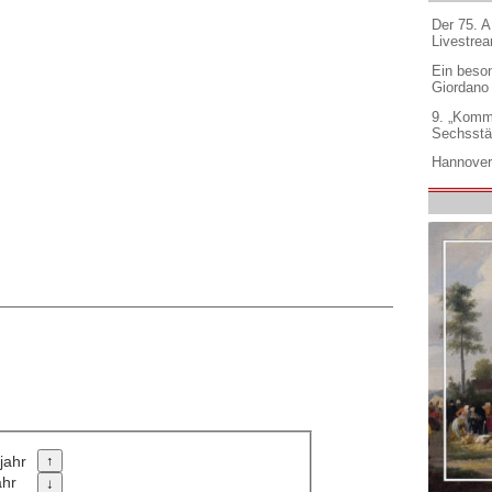
Der 75. 
Livestre
Ein beso
Giordano
9. „Komm
Sechsstä
Hannover
jahr
ahr