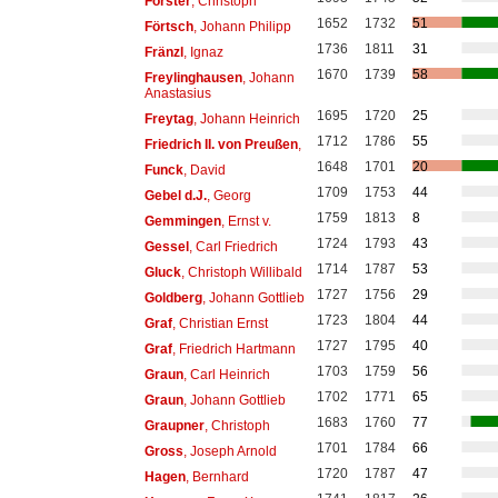
Förster
, Christoph
1652
1732
51
Förtsch
, Johann Philipp
1736
1811
31
Fränzl
, Ignaz
1670
1739
58
Freylinghausen
, Johann
Anastasius
1695
1720
25
Freytag
, Johann Heinrich
1712
1786
55
Friedrich II. von Preußen
,
1648
1701
20
Funck
, David
1709
1753
44
Gebel d.J.
, Georg
1759
1813
8
Gemmingen
, Ernst v.
1724
1793
43
Gessel
, Carl Friedrich
1714
1787
53
Gluck
, Christoph Willibald
1727
1756
29
Goldberg
, Johann Gottlieb
1723
1804
44
Graf
, Christian Ernst
1727
1795
40
Graf
, Friedrich Hartmann
1703
1759
56
Graun
, Carl Heinrich
1702
1771
65
Graun
, Johann Gottlieb
1683
1760
77
Graupner
, Christoph
1701
1784
66
Gross
, Joseph Arnold
1720
1787
47
Hagen
, Bernhard