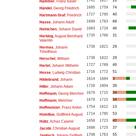
1741
1817
26
Hammer
, Franz Xaver
1685
1759
74
Händel
, Georg Friedrich
1727
1795
40
Hartmann Graf
, Friedrich
1699
1783
68
Hasse
, Johann Adolf
1683
1729
46
Heinichen
, Johann David
1735
1766
31
Herbing
, August Bernhard
Valentin
1738
1821
29
Hermes
, Johann
Timotheus
1738
1822
29
Herschel
, William
1727
1789
40
Hertel
, Johann Wilhelm
1716
1772
51
Hesse
, Ludwig Christian
1614
1684
3
Hildebrand
, Johann
1728
1804
39
Hiller
, Johann Adam
1679
1715
34
Hoffmann
, Georg Melchior
1679
1715
34
Hoffmann
, Melchior
1754
1812
13
Hoffmeister
, Franz Anton
1714
1785
53
Homilius
, Gottfried August
1658
1723
42
Hültz
, Achaz Casimir
1688
1725
37
Jacobi
, Christian August
1708
1763
55
Janitsch
, Johann Gottlieb