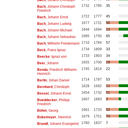
1732
1795
35
Bach
, Johann Christoph
Friedrich
1722
1777
45
Bach
, Johann Ernst
1677
1731
50
Bach
, Johann Ludwig
1648
1694
13
Bach
, Johann Michael
1685
1750
65
Bach
, Johann Sebastian
1710
1784
57
Bach
, Wilhelm Friedemann
1734
1809
33
Beck
, Franz Ignaz
1733
1803
34
Beecke
, Ignaz von
1655
1700
19
Beer
, Johann
1745
1814
22
Benda
, Friedrich Wilhelm
Heinrich
1714
1787
53
Berlin
, Johan Daniel
1628
1692
11
Bernhard
, Christoph
1654
1732
51
Bessel
, Johann Ernst
1607
1683
2
Boeddecker
, Philipp
Friedrich
1661
1733
52
Böhm
, Georg
1679
1751
70
Bokemeyer
, Heinrich
1760
1837
7
Brandl
, Johann Evangelist