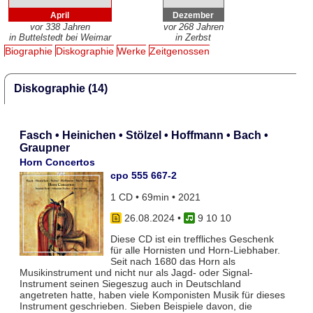
April
Dezember
vor 338 Jahren
vor 268 Jahren
in Buttelstedt bei Weimar
in Zerbst
Biographie
Diskographie
Werke
Zeitgenossen
Diskographie (14)
Fasch • Heinichen • Stölzel • Hoffmann • Bach •
Graupner
Horn Concertos
cpo 555 667-2
1 CD • 69min • 2021
26.08.2024
•
9 10 10
Diese CD ist ein treffliches Geschenk
für alle Hornisten und Horn-Liebhaber.
Seit nach 1680 das Horn als
Musikinstrument und nicht nur als Jagd- oder Signal-
Instrument seinen Siegeszug auch in Deutschland
angetreten hatte, haben viele Komponisten Musik für dieses
Instrument geschrieben. Sieben Beispiele davon, die