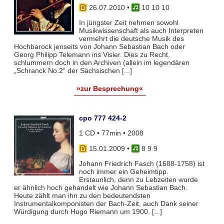
26.07.2010
•
10 10 10
In jüngster Zeit nehmen sowohl
Musikwissenschaft als auch Interpreten
vermehrt die deutsche Musik des
Hochbarock jenseits von Johann Sebastian Bach oder
Georg Philipp Telemann ins Visier. Dies zu Recht,
schlummern doch in den Archiven (allein im legendären
„Schranck No.2“ der Sächsischen [...]
»zur Besprechung«
cpo 777 424-2
1 CD • 77min • 2008
15.01.2009
•
8 9 9
Johann Friedrich Fasch (1688-1758) ist
noch immer ein Geheimtipp.
Erstaunlich, denn zu Lebzeiten wurde
er ähnlich hoch gehandelt wie Johann Sebastian Bach.
Heute zählt man ihn zu den bedeutendsten
Instrumentalkomponisten der Bach-Zeit, auch Dank seiner
Würdigung durch Hugo Riemann um 1900. [...]