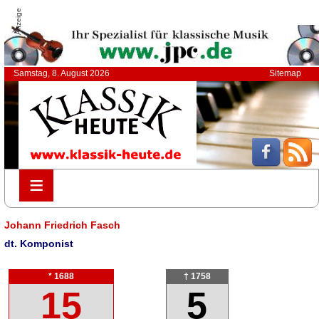
Anzeige
Samstag, 8. August 2026
Sitemap
≡
≡
Johann Friedrich Fasch
dt. Komponist
* 1688
† 1758
15
5