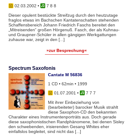
02.03.2002
•
7 8 8
Dieser opulent bestückte Streifzug durch den heutzutage
fraglos etwas im Bachschen Kantatenschatten stehenden
Schaffensbereich Johann Friedrich Faschs bereitet den
„Mitreisenden“ großen Hörgenuß. Fasch, der als Kuhnau-
und Graupner-Schüler in allen gängigen Werkgattungen
zuhause war, zeigt in den [...]
»zur Besprechung«
Spectrum Saxofonis
Cantate M 56836
1 CD • 62min • 1999
01.07.2001
•
7 7 7
Mit ihrer Einbeziehung von
(bearbeiteter) barocker Musik strahlt
diese Saxophon-CD den bekannten
Charakter eines Instrumentenporträts aus. Doch gerade
diese saxophonistischen Randphänomene, bei denen Sisley
den schwebenden, irisierenden Gesang Whites eher
einfallslos begleitet, sind nicht das [...]