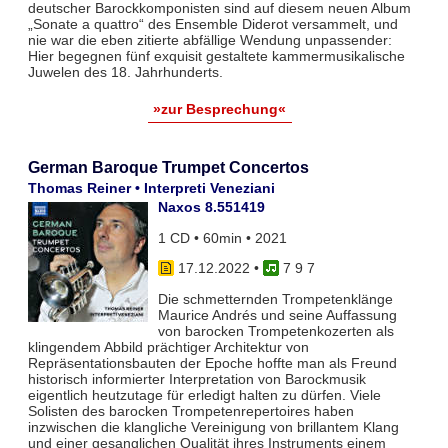
deutscher Barockkomponisten sind auf diesem neuen Album
„Sonate a quattro“ des Ensemble Diderot versammelt, und
nie war die eben zitierte abfällige Wendung unpassender:
Hier begegnen fünf exquisit gestaltete kammermusikalische
Juwelen des 18. Jahrhunderts.
»zur Besprechung«
German Baroque Trumpet Concertos
Thomas Reiner • Interpreti Veneziani
Naxos 8.551419
1 CD • 60min • 2021
17.12.2022
•
7 9 7
Die schmetternden Trompetenklänge
Maurice Andrés und seine Auffassung
von barocken Trompetenkozerten als
klingendem Abbild prächtiger Architektur von
Repräsentationsbauten der Epoche hoffte man als Freund
historisch informierter Interpretation von Barockmusik
eigentlich heutzutage für erledigt halten zu dürfen. Viele
Solisten des barocken Trompetenrepertoires haben
inzwischen die klangliche Vereinigung von brillantem Klang
und einer gesanglichen Qualität ihres Instruments einem