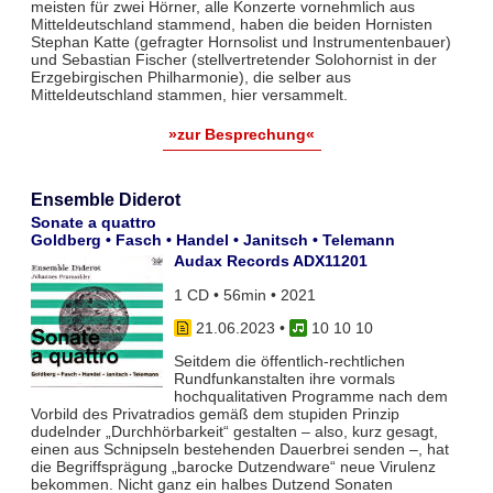
meisten für zwei Hörner, alle Konzerte vornehmlich aus
Mitteldeutschland stammend, haben die beiden Hornisten
Stephan Katte (gefragter Hornsolist und Instrumentenbauer)
und Sebastian Fischer (stellvertretender Solohornist in der
Erzgebirgischen Philharmonie), die selber aus
Mitteldeutschland stammen, hier versammelt.
»zur Besprechung«
Ensemble Diderot
Sonate a quattro
Goldberg • Fasch • Handel • Janitsch • Telemann
Audax Records ADX11201
1 CD • 56min • 2021
21.06.2023
•
10 10 10
Seitdem die öffentlich-rechtlichen
Rundfunkanstalten ihre vormals
hochqualitativen Programme nach dem
Vorbild des Privatradios gemäß dem stupiden Prinzip
dudelnder „Durchhörbarkeit“ gestalten – also, kurz gesagt,
einen aus Schnipseln bestehenden Dauerbrei senden –, hat
die Begriffsprägung „barocke Dutzendware“ neue Virulenz
bekommen. Nicht ganz ein halbes Dutzend Sonaten