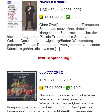
Naxos 8.570501
1 CD • 59min • 2006, 2007
14.11.2007
•
9 8 9
Ohne Zweifel trennt in der Trompeten-
Szene das souveräne, dabei immer
klangschöne Beherrschen selbst der
höchsten Lagen der Piccolo-Trompete die Spreu vom
Weizen. Dass der in Ludwigsburg/Baden-Württemberg
geborene Thomas Reiner zu den wenigen handverlesenen
Künstlern gehört, die – wie es [...]
»zur Besprechung«
cpo 777 204 2
1 CD • 71min • 2004
27.04.2007
•
9 10 9
Nur so lohnt sich eine musikalische
Wiederentdeckung: in einer
Wiedergabe, die die Qualitäten der
Kompositionen ganz zur Geltung bringt. Das Spiel des
Ensembles Epoca Barocca macht deutlich, warum die