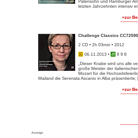
Patensohn und Hamburger Amt
letzten Jahrzehnten intensiv erf
»zur B
Challenge Classics CC7259
2 CD • 2h 03min • 2012
06.11.2013
•
8 9 8
„Dieser Knabe wird uns alle v
große Meister der italienisch
Mozart für die Hochzeitsfeierl
Mailand die Serenata Ascanio in Alba präsentierte; [.
»zur B
Anzeige