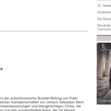
22. Niede
Kinderfüh
Die Best
Musikali
Saisonsta
ss
ns der aufschlussreiche Booklet-Beitrag von Peter
 reichen Kantatenschaffen von Johann Sebastian Bach
rchesterbesetzungen und klangprächtigen Chöre, die
en nun fein ausgearbeitete Arien, die mit kleinen