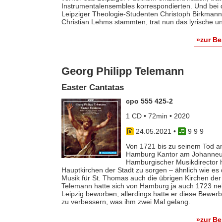
Instrumentalensembles korrespondierten. Und bei 
Leipziger Theologie-Studenten Christoph Birkma
Christian Lehms stammten, trat nun das lyrische u
»zur B
Georg Philipp Telemann
Easter Cantatas
cpo 555 425-2
1 CD • 72min • 2020
24.05.2021
•
9 9 9
Von 1721 bis zu seinem Tod a
Hamburg Kantor am Johanneum
Hamburgischer Musikdirector ha
Hauptkirchen der Stadt zu sorgen – ähnlich wie es
Musik für St. Thomas auch die übrigen Kirchen der 
Telemann hatte sich von Hamburg ja auch 1723 neb
Leipzig beworben; allerdings hatte er diese Bewerb
zu verbessern, was ihm zwei Mal gelang.
»zur B