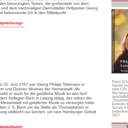
den bevorzugten Texten, die großenteils von dem
nn und dem nachmaligen Darmstädter Hofpoeten Georg
nd bekennende Ich in den Mittelpunkt.
esprechung«
Franz Sch
m 25. Juni 1767 war Georg Philipp Telemann in
Klavier h
 und Director Musices der Hansestadt: Als
zwei CDs 
des Neunz
tte er auch für die geistliche Musik an den fünf
geschäftst
 dem Kollegen Bach in Leipzig oblag, der neben der
„Sonatine
Messestadt mit geistlicher Musik zu versorgen hatte.
kommen di
en J. S. Bach um die Stelle als Thomaskantor in
Sonate A-
ung vielleicht nur lanciert, um sein Hamburger Gehalt
bedeutend
1827.
esprechung«