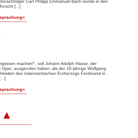
snachfolger Carl Philipp Emmanuel Bach wurde in den
orscht [...]
esprechung«
0
ergessen machen!", soll Johann Adolph Hasse, der
en Oper, ausgerufen haben, als der 15-jährige Wolfgang
ichkeiten des österreichischen Erzherzogs Ferdinand in
..]
esprechung«
▲