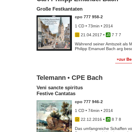
Große Festkantaten
cpo 777 958-2
1 CD • 73min • 2014
21.04.2017
•
7 7 7
Während seiner Amtszeit als M
Philipp Emanuel Bach arg beschä
»zur B
Telemann • CPE Bach
Veni sancte spiritus
Festive Cantatas
cpo 777 946-2
1 CD • 74min • 2014
22.12.2016
•
8 7 8
Das umfangreiche Schaffen vo