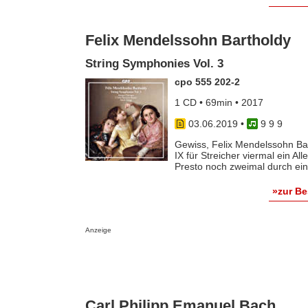
Felix Mendelssohn Bartholdy
String Symphonies Vol. 3
cpo 555 202-2
1 CD • 69min • 2017
03.06.2019
•
9 9 9
Gewiss, Felix Mendelssohn Bart
IX für Streicher viermal ein A
Presto noch zweimal durch ein p
»zur B
Anzeige
Carl Philipp Emanuel Bach