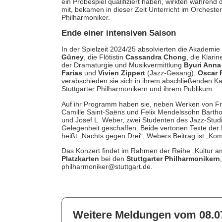
ein Probespiel qualifiziert haben, wirkten während 
mit, bekamen in dieser Zeit Unterricht im Orchester
Philharmoniker.
Ende einer intensiven Saison
In der Spielzeit 2024/25 absolvierten die Akademie
Güney
, die Flötistin
Cassandra Chong
, die Klarin
der Dramaturgie und Musikvermittlung
Byuri Anna
Farias
und
Vivien Zippert
(Jazz-Gesang),
Oscar 
verabschieden sie sich in ihrem abschließenden 
Stuttgarter Philharmonikern und ihrem Publikum.
Auf ihr Programm haben sie, neben Werken von Fra
Camille Saint-Saëns und Felix Mendelssohn Bartho
und Josef L. Weber, zwei Studenten des Jazz-Stud
Gelegenheit geschaffen. Beide vertonen Texte der 
heißt „Nachts gegen Drei“, Webers Beitrag ist „K
Das Konzert findet im Rahmen der Reihe „Kultur a
Platzkarten
bei den
Stuttgarter Philharmonikern
philharmoniker@stuttgart.de.
Weitere Meldungen vom 08.0