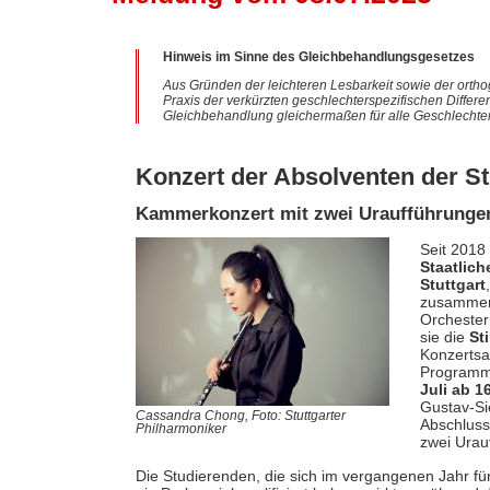
Hinweis im Sinne des Gleichbehandlungsgesetzes
Aus Gründen der leichteren Lesbarkeit sowie der ortho
Praxis der verkürzten geschlechterspezifischen Differe
Gleichbehandlung gleichermaßen für alle Geschlechter
Konzert der Absolventen der St
Kammerkonzert mit zwei Uraufführunge
Seit 2018
Staatlic
Stuttgart
zusammen,
Orchester
sie die
St
Konzertsa
Programm
Juli ab 1
Gustav-Si
Cassandra Chong, Foto: Stuttgarter
Abschluss
Philharmoniker
zwei Urau
Die Studierenden, die sich im vergangenen Jahr f