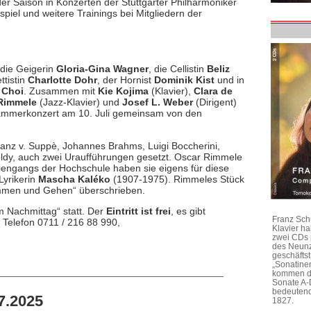
der Saison in Konzerten der Stuttgarter Philharmoniker
spiel und weitere Trainings bei Mitgliedern der
 die Geigerin
Gloria-Gina Wagner
, die Cellistin
Beliz
ettistin
Charlotte Dohr
, der Hornist
Dominik Kist
und in
 Choi
. Zusammen mit
Kie Kojima
(Klavier),
Clara de
Rimmele
(Jazz-Klavier) und
Josef L. Weber
(Dirigent)
Kammerkonzert am 10. Juli gemeinsam von den
nz v. Suppè, Johannes Brahms, Luigi Boccherini,
ldy, auch zwei Uraufführungen gesetzt. Oscar Rimmele
iengangs der Hochschule haben sie eigens für diese
Lyrikerin
Mascha Kaléko
(1907-1975). Rimmeles Stück
ommen und Gehen“ überschrieben.
m Nachmittag“ statt. Der
Eintritt ist frei
, es gibt
Franz Sch
, Telefon 0711 / 216 88 990,
Klavier h
zwei CDs 
des Neunz
geschäftst
„Sonatine
kommen di
Sonate A-
bedeutend
7.2025
1827.