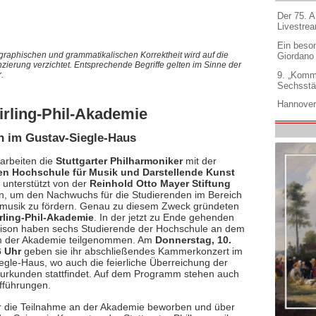
Der 75. 
Livestre
Ein beso
graphischen und grammatikalischen Korrektheit wird auf die
Giordano
nzierung verzichtet. Entsprechende Begriffe gelten im Sinne der
9. „Komm
.
Sechsstä
Hannover
irling-Phil-Akademie
n im Gustav-Siegle-Haus
 arbeiten die
Stuttgarter Philharmoniker
mit der
hen Hochschule für Musik und Darstellende Kunst
, unterstützt von der
Reinhold Otto Mayer Stiftung
 um den Nachwuchs für die Studierenden im Bereich
musik zu fördern. Genau zu diesem Zweck gründeten
irling-Phil-Akademie
. In der jetzt zu Ende gehenden
ison haben sechs Studierende der Hochschule an dem
 der Akademie teilgenommen. Am
Donnerstag, 10.
6 Uhr
geben sie ihr abschließendes Kammerkonzert im
egle-Haus, wo auch die feierliche Überreichung der
urkunden stattfindet. Auf dem Programm stehen auch
fführungen.
ür die Teilnahme an der Akademie beworben und über