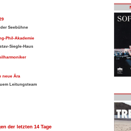
29
f der Seebühne
ing-Phil-Akademie
stav-Siegle-Haus
ilharmoniker
e neue Ära
euem Leitungsteam
en der letzten 14 Tage