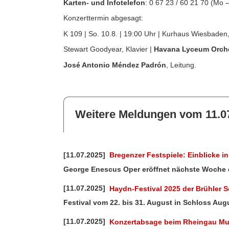
Karten- und Infotelefon
: 0 67 23 / 60 21 70 (Mo 
Konzerttermin abgesagt:
K 109 | So. 10.8. | 19:00 Uhr | Kurhaus Wiesbaden
Stewart Goodyear, Klavier |
Havana Lyceum Orch
José Antonio Méndez Padrón
, Leitung.
Weitere Meldungen vom 11.0
[11.07.2025]
Bregenzer Festspiele: Einblicke 
George Enescus Oper eröffnet nächste Woche d
[11.07.2025]
Haydn-Festival 2025 der Brühler 
Festival vom 22. bis 31. August in Schloss Au
[11.07.2025]
Konzertabsage beim Rheingau Mus