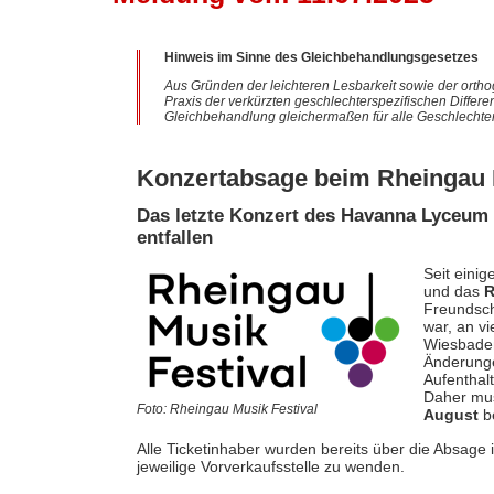
Hinweis im Sinne des Gleichbehandlungsgesetzes
Aus Gründen der leichteren Lesbarkeit sowie der ortho
Praxis der verkürzten geschlechterspezifischen Differe
Gleichbehandlung gleichermaßen für alle Geschlechter
Konzertabsage beim Rheingau M
Das letzte Konzert des Havanna Lyceum 
entfallen
Seit eini
und das
R
Freundsch
war, an v
Wiesbaden
Änderunge
Aufenthal
Daher mus
Foto: Rheingau Musik Festival
August
be
Alle Ticketinhaber wurden bereits über die Absage 
jeweilige Vorverkaufsstelle zu wenden.