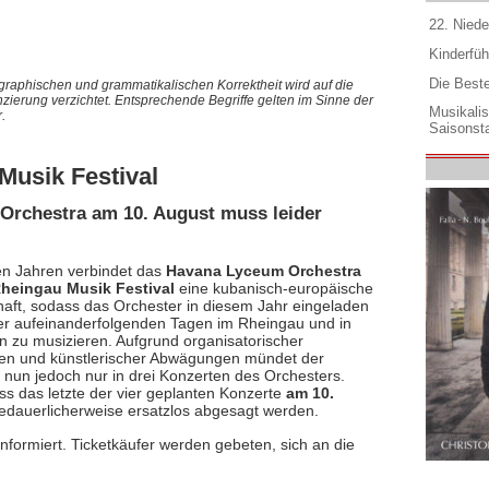
22. Niede
Kinderfüh
Die Best
graphischen und grammatikalischen Korrektheit wird auf die
nzierung verzichtet. Entsprechende Begriffe gelten im Sinne der
Musikali
.
Saisonsta
usik Festival
Orchestra am 10. August muss leider
gen Jahren verbindet das
Havana Lyceum Orchestra
heingau Musik Festival
eine kubanisch-europäische
aft, sodass das Orchester in diesem Jahr eingeladen
ier aufeinanderfolgenden Tagen im Rheingau und in
 zu musizieren. Aufgrund organisatorischer
n und künstlerischer Abwägungen mündet der
t nun jedoch nur in drei Konzerten des Orchesters.
s das letzte der vier geplanten Konzerte
am 10.
dauerlicherweise ersatzlos abgesagt werden.
informiert. Ticketkäufer werden gebeten, sich an die