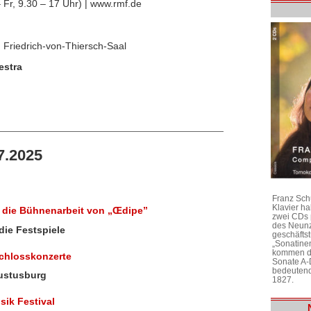
– Fr, 9.30 – 17 Uhr) | www.rmf.de
, Friedrich-von-Thiersch-Saal
estra
7.2025
Franz Sch
Klavier h
in die Bühnenarbeit von „Œdipe”
zwei CDs 
des Neunz
ie Festspiele
geschäftst
„Sonatine
kommen di
Schlosskonzerte
Sonate A-
bedeutend
gustusburg
1827.
ik Festival