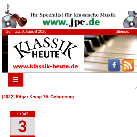
Anzeige
Sonntag, 9. August 2026
Sitemap
≡
≡
[2022] Edgar Krapp 75. Geburtstag
* 1947
3