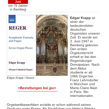
Juni
vor 79 Jahren
in Bamberg
Edgar Krapp
ist
einer der
bedeutendsten
deutschen
Organisten unserer
Zeit. Er wurde am
3. Juni 1947 in
Bamberg geboren.
Den ersten
Orgelunterricht
erhielt er bei den
Regensburger
Domspatzen. Nach
dem Abitur
studierte er ab
1966 Orgel bei
Edgar Krapp / Naxos
Franz Lehrndorfer
in München und
Marie-Claire Alain
»Bestellungen bei jpc«
in Paris. Bei
internationalen
Orgelwettbewerbben erzielte er schon während seines
Studiums erste Preise. Als Nachfolger von Helmut Walcha