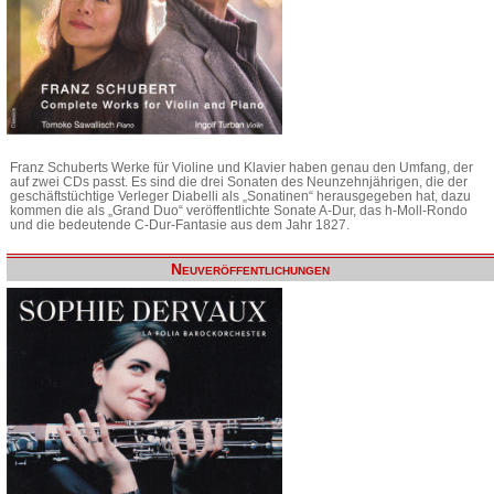
Franz Schuberts Werke für Violine und Klavier haben genau den Umfang, der
auf zwei CDs passt. Es sind die drei Sonaten des Neunzehnjährigen, die der
geschäftstüchtige Verleger Diabelli als „Sonatinen“ herausgegeben hat, dazu
kommen die als „Grand Duo“ veröffentlichte Sonate A-Dur, das h-Moll-Rondo
und die bedeutende C-Dur-Fantasie aus dem Jahr 1827.
Neuveröffentlichungen