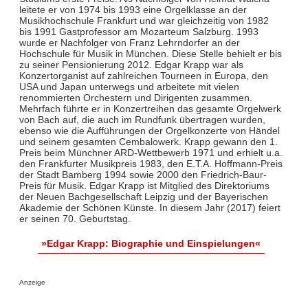
leitete er von 1974 bis 1993 eine Orgelklasse an der
Musikhochschule Frankfurt und war gleichzeitig von 1982
bis 1991 Gastprofessor am Mozarteum Salzburg. 1993
wurde er Nachfolger von Franz Lehrndorfer an der
Hochschule für Musik in München. Diese Stelle behielt er bis
zu seiner Pensionierung 2012. Edgar Krapp war als
Konzertorganist auf zahlreichen Tourneen in Europa, den
USA und Japan unterwegs und arbeitete mit vielen
renommierten Orchestern und Dirigenten zusammen.
Mehrfach führte er in Konzertreihen das gesamte Orgelwerk
von Bach auf, die auch im Rundfunk übertragen wurden,
ebenso wie die Aufführungen der Orgelkonzerte von Händel
und seinem gesamten Cembalowerk. Krapp gewann den 1.
Preis beim Münchner ARD-Wettbewerb 1971 und erhielt u.a.
den Frankfurter Musikpreis 1983, den E.T.A. Hoffmann-Preis
der Stadt Bamberg 1994 sowie 2000 den Friedrich-Baur-
Preis für Musik. Edgar Krapp ist Mitglied des Direktoriums
der Neuen Bachgesellschaft Leipzig und der Bayerischen
Akademie der Schönen Künste. In diesem Jahr (2017) feiert
er seinen 70. Geburtstag.
»Edgar Krapp: Biographie und Einspielungen«
Anzeige