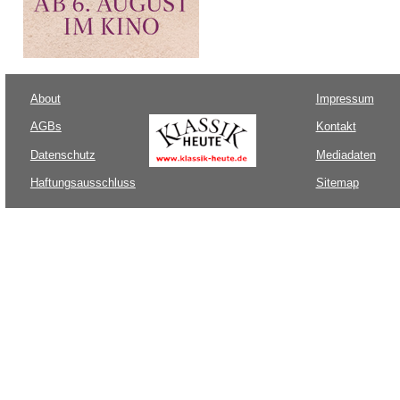
About
Impressum
AGBs
Kontakt
Datenschutz
Mediadaten
Haftungsausschluss
Sitemap