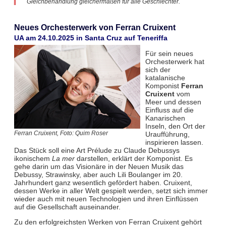
Gleichbehandlung gleichermaßen für alle Geschlechter.
Neues Orchesterwerk von Ferran Cruixent
UA am 24.10.2025 in Santa Cruz auf Teneriffa
Für sein neues
Orchesterwerk hat
sich der
katalanische
Komponist
Ferran
Cruixent
vom
Meer und dessen
Einfluss auf die
Kanarischen
Inseln, den Ort der
Uraufführung,
Ferran Cruixent, Foto: Quim Roser
inspirieren lassen.
Das Stück soll eine Art Prélude zu Claude Debussys
ikonischem
La mer
darstellen, erklärt der Komponist. Es
gehe darin um das Visionäre in der Neuen Musik das
Debussy, Strawinsky, aber auch Lili Boulanger im 20.
Jahrhundert ganz wesentlich gefördert haben. Cruixent,
dessen Werke in aller Welt gespielt werden, setzt sich immer
wieder auch mit neuen Technologien und ihren Einflüssen
auf die Gesellschaft auseinander.
Zu den erfolgreichsten Werken von Ferran Cruixent gehört