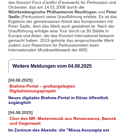
das Konzert
Focs d'artifici
(Feuewerk) für Perkussion und
Orchester, das am 14.01.2008 durch die
Württembergische Philharmonie Reutlingen
und
Peter
Sadlo
(Perkussion) seine Uraufführung erlebte. Es ist das
Ergebnis der gemeinsamen Arbeit des Komponisten mit
Peter Sadlo, dem das Werk auch gewidmet ist. Nach der
Uraufführung erfolgte eine Tour durch ca 30 Städte in
Europa und Asien, die das Konzert international bekannt
gemacht haben. 2019 gehörte das anspruchsvolle Werk
zudem zum Repertoire für Perkussionisten beim
Internationalen Musikwettbewerb der ARD.
Weitere Meldungen vom 04.08.2025
[04.08.2025]
Brahms-Portal – großangelegtes
Digitalisierungsprojekt
Neues digitales Brahms-Portal in Kürze öffentlich
zugänglich
[04.08.2025]
Chor des BR: Marienmusik aus Renaissance, Barock
und Gegenwart
Im Zentrum des Abends: die "Missa Assumpta est