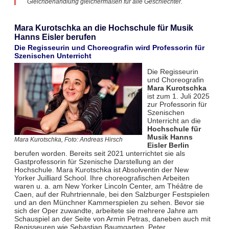
Gleichbehandlung gleichermaßen für alle Geschlechter.
Mara Kurotschka an die Hochschule für Musik
Hanns Eisler berufen
Die Regisseurin und Choreografin wird Professorin für
Szenischen Unterricht
Die Regisseurin
und Choreografin
Mara Kurotschka
ist zum 1. Juli 2025
zur Professorin für
Szenischen
Unterricht an die
Hochschule für
Musik Hanns
Mara Kurotschka, Foto: Andreas Hirsch
Eisler Berlin
berufen worden. Bereits seit 2021 unterrichtet sie als
Gastprofessorin für Szenische Darstellung an der
Hochschule. Mara Kurotschka ist Absolventin der New
Yorker Juilliard School. Ihre choreografischen Arbeiten
waren u. a. am New Yorker Lincoln Center, am Théâtre de
Caen, auf der Ruhrtriennale, bei den Salzburger Festspielen
und an den Münchner Kammerspielen zu sehen. Bevor sie
sich der Oper zuwandte, arbeitete sie mehrere Jahre am
Schauspiel an der Seite von Armin Petras, daneben auch mit
Regisseuren wie Sebastian Baumgarten, Peter