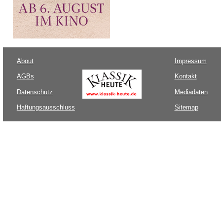
About
Impressum
AGBs
Kontakt
Datenschutz
Mediadaten
Haftungsausschluss
Sitemap