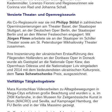
Kastenmüller, Lorenzo Fioroni und Regisseurinnen wie
Corinna von Rad und Johanna Schall.
Versierte Theater- und Opernregisseurin
Als Co-Regisseurin war sie mit
Philipp Stölzl
in zahlreichen
Operninszenierungen am Theater Basel, der Staatsoper
Stuttgart, an der Deutschen Oper Berlin, der Staatsoper
Berlin und an den Wiener Festwochen engagiert. Mit
Jürgen Flimm
arbeitete sie an der Staatoper im Schiller
Theater sowie am St. Petersburger Mikhailovsky Theater
zusammen.
Ihre Inszenierung der ukrainischen Erstaufführung des
Fliegenden Holländers
an der Donbass Oper in Donezk
wurde als Gastspiel an die Nationale Oper Kiew, das
Opernhaus Odessa und die Nationaloper Lviv eingeladen
und 2014 mit dem bedeutendsten ukrainischen Kulturpreis,
dem
Taras Schewtschenko
Preis, ausgezeichnet.
Vielfältige Tätigkeitsgebiete
Mara Kurotschkas Videoarbeiten zu Alltagsbewegungen in
Mega-Citys erfuhren große Beachtung und wurden u. a. im
ZKM Karlsruhe, in den Museen für Zeitgenössische Kunst in
Rom (MACRO) und Sevilla, auf Kampnagel Hamburg, der
FU Berlin und in der Villa Massimo gezeigt.