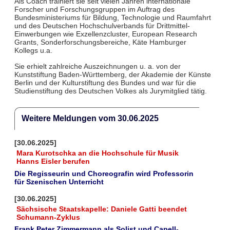
Als Coach trainiert sie seit vielen Jahren internationale
Forscher und Forschungsgruppen im Auftrag des
Bundesministeriums für Bildung, Technologie und Raumfahrt
und des Deutschen Hochschulverbands für Drittmittel-
Einwerbungen wie Exzellenzcluster, European Research
Grants, Sonderforschungsbereiche, Käte Hamburger
Kollegs u.a.
Sie erhielt zahlreiche Auszeichnungen u. a. von der
Kunststiftung Baden-Württemberg, der Akademie der Künste
Berlin und der Kulturstiftung des Bundes und war für die
Studienstiftung des Deutschen Volkes als Jurymitglied tätig.
Weitere Meldungen vom 30.06.2025
[30.06.2025]
Mara Kurotschka an die Hochschule für Musik
Hanns Eisler berufen
Die Regisseurin und Choreografin wird Professorin
für Szenischen Unterricht
[30.06.2025]
Sächsische Staatskapelle: Daniele Gatti beendet
Schumann-Zyklus
Frank Peter Zimmermann als Solist und Capell-