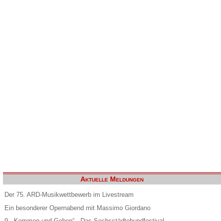
Aktuelle Meldungen
Der 75. ARD-Musikwettbewerb im Livestream
Ein besonderer Opernabend mit Massimo Giordano
9. „Kommen und Gehen“ - Das Sechsstädtebundfestival