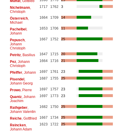
Muffat
, Gottlieb
1717
1762
3
Nichelmann
,
Christoph
1664
1709
14
Österreich
,
Michael
1653
1706
11
Pachelbel
,
Johann
1667
1752
25
Pepusch
,
Johann
Christoph
1647
1715
20
Petritz
, Basilius
1664
1716
21
Pez
, Johann
Christoph
1697
1761
23
Pfeiffer
, Johann
1687
1755
25
Pisendel
,
Johann Georg
1697
1757
23
Prowo
, Pierre
1697
1773
23
Quantz
, Johann
Joachim
1682
1750
25
Rathgeber
,
Johann Valentin
1667
1734
25
Reiche
, Gottfried
1623
1722
25
Reincken
,
Johann Adam