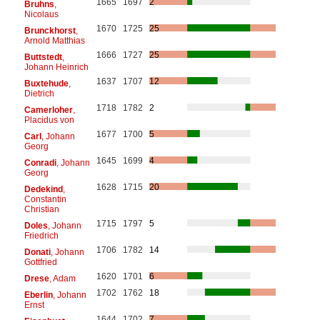
1665
1697
2
Bruhns
,
Nicolaus
1670
1725
25
Brunckhorst
,
Arnold Matthias
1666
1727
25
Buttstedt
,
Johann Heinrich
1637
1707
12
Buxtehude
,
Dietrich
1718
1782
2
Camerloher
,
Placidus von
1677
1700
5
Carl
, Johann
Georg
1645
1699
4
Conradi
, Johann
Georg
1628
1715
20
Dedekind
,
Constantin
Christian
1715
1797
5
Doles
, Johann
Friedrich
1706
1782
14
Donati
, Johann
Gottfried
1620
1701
6
Drese
, Adam
1702
1762
18
Eberlin
, Johann
Ernst
1644
1702
7