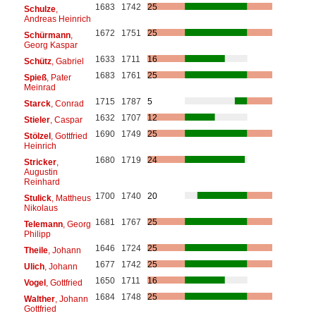
1683
1742
25
Schulze
,
Andreas Heinrich
1672
1751
25
Schürmann
,
Georg Kaspar
1633
1711
16
Schütz
, Gabriel
1683
1761
25
Spieß
, Pater
Meinrad
1715
1787
5
Starck
, Conrad
1632
1707
12
Stieler
, Caspar
1690
1749
25
Stölzel
, Gottfried
Heinrich
1680
1719
24
Stricker
,
Augustin
Reinhard
1700
1740
20
Stulick
, Mattheus
Nikolaus
1681
1767
25
Telemann
, Georg
Philipp
1646
1724
25
Theile
, Johann
1677
1742
25
Ulich
, Johann
1650
1711
16
Vogel
, Gottfried
1684
1748
25
Walther
, Johann
Gottfried