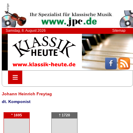
Anzeige
Samstag, 8. August 2026
Sitemap
≡
≡
Johann Heinrich Freytag
dt. Komponist
* 1695
† 1720