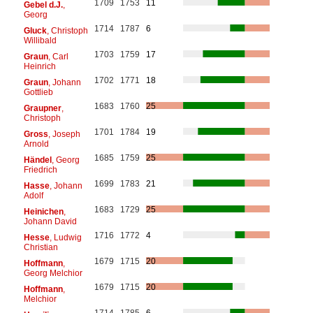
1709
1753
11
Gebel d.J.
,
Georg
1714
1787
6
Gluck
, Christoph
Willibald
1703
1759
17
Graun
, Carl
Heinrich
1702
1771
18
Graun
, Johann
Gottlieb
1683
1760
25
Graupner
,
Christoph
1701
1784
19
Gross
, Joseph
Arnold
1685
1759
25
Händel
, Georg
Friedrich
1699
1783
21
Hasse
, Johann
Adolf
1683
1729
25
Heinichen
,
Johann David
1716
1772
4
Hesse
, Ludwig
Christian
1679
1715
20
Hoffmann
,
Georg Melchior
1679
1715
20
Hoffmann
,
Melchior
1714
1785
6