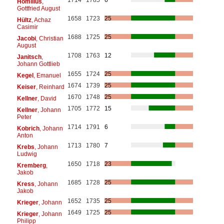
Homilius
,
Gottfried August
1658
1723
25
Hültz
, Achaz
Casimir
1688
1725
25
Jacobi
, Christian
August
1708
1763
12
Janitsch
,
Johann Gottlieb
1655
1724
25
Kegel
, Emanuel
1674
1739
25
Keiser
, Reinhard
1670
1748
25
Kellner
, David
1705
1772
15
Kellner
, Johann
Peter
1714
1791
6
Kobrich
, Johann
Anton
1713
1780
7
Krebs
, Johann
Ludwig
1650
1718
23
Kremberg
,
Jakob
1685
1728
25
Kress
, Johann
Jakob
1652
1735
25
Krieger
, Johann
1649
1725
25
Krieger
, Johann
Philipp