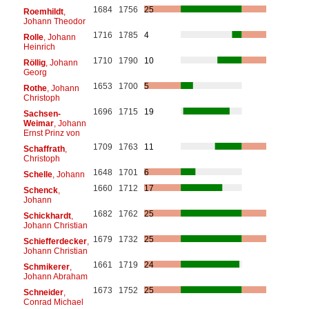
1684
1756
25
Roemhildt
,
Johann Theodor
1716
1785
4
Rolle
, Johann
Heinrich
1710
1790
10
Röllig
, Johann
Georg
1653
1700
5
Rothe
, Johann
Christoph
1696
1715
19
Sachsen-
Weimar
, Johann
Ernst Prinz von
1709
1763
11
Schaffrath
,
Christoph
1648
1701
6
Schelle
, Johann
1660
1712
17
Schenck
,
Johann
1682
1762
25
Schickhardt
,
Johann Christian
1679
1732
25
Schiefferdecker
,
Johann Christian
1661
1719
24
Schmikerer
,
Johann Abraham
1673
1752
25
Schneider
,
Conrad Michael