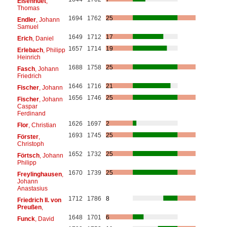
Eisenhuet
,
Thomas
1694
1762
25
Endler
, Johann
Samuel
1649
1712
17
Erich
, Daniel
1657
1714
19
Erlebach
, Philipp
Heinrich
1688
1758
25
Fasch
, Johann
Friedrich
1646
1716
21
Fischer
, Johann
1656
1746
25
Fischer
, Johann
Caspar
Ferdinand
1626
1697
2
Flor
, Christian
1693
1745
25
Förster
,
Christoph
1652
1732
25
Förtsch
, Johann
Philipp
1670
1739
25
Freylinghausen
,
Johann
Anastasius
1712
1786
8
Friedrich II. von
Preußen
,
1648
1701
6
Funck
, David