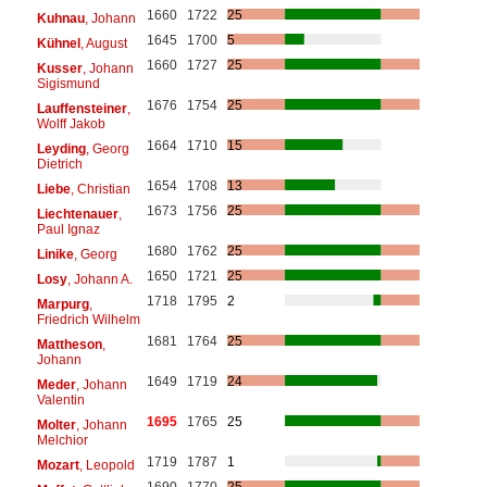
1660
1722
25
Kuhnau
, Johann
1645
1700
5
Kühnel
, August
1660
1727
25
Kusser
, Johann
Sigismund
1676
1754
25
Lauffensteiner
,
Wolff Jakob
1664
1710
15
Leyding
, Georg
Dietrich
1654
1708
13
Liebe
, Christian
1673
1756
25
Liechtenauer
,
Paul Ignaz
1680
1762
25
Linike
, Georg
1650
1721
25
Losy
, Johann A.
1718
1795
2
Marpurg
,
Friedrich Wilhelm
1681
1764
25
Mattheson
,
Johann
1649
1719
24
Meder
, Johann
Valentin
1695
1765
25
Molter
, Johann
Melchior
1719
1787
1
Mozart
, Leopold
1690
1770
25