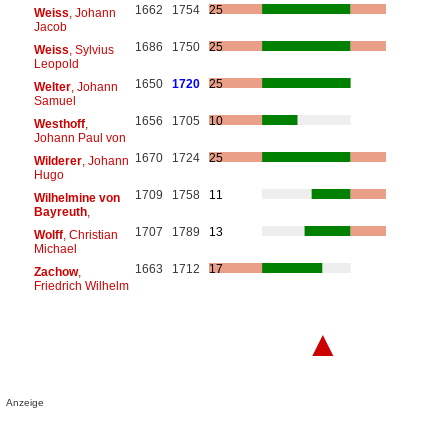
1662
1754
25
Weiss
, Johann
Jacob
1686
1750
25
Weiss
, Sylvius
Leopold
1650
1720
25
Welter
, Johann
Samuel
1656
1705
10
Westhoff
,
Johann Paul von
1670
1724
25
Wilderer
, Johann
Hugo
1709
1758
11
Wilhelmine von
Bayreuth
,
1707
1789
13
Wolff
, Christian
Michael
1663
1712
17
Zachow
,
Friedrich Wilhelm
▲
Anzeige