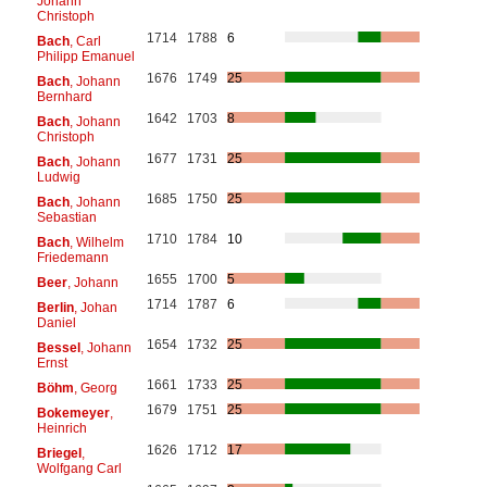
Johann
Christoph
1714
1788
6
Bach
, Carl
Philipp Emanuel
1676
1749
25
Bach
, Johann
Bernhard
1642
1703
8
Bach
, Johann
Christoph
1677
1731
25
Bach
, Johann
Ludwig
1685
1750
25
Bach
, Johann
Sebastian
1710
1784
10
Bach
, Wilhelm
Friedemann
1655
1700
5
Beer
, Johann
1714
1787
6
Berlin
, Johan
Daniel
1654
1732
25
Bessel
, Johann
Ernst
1661
1733
25
Böhm
, Georg
1679
1751
25
Bokemeyer
,
Heinrich
1626
1712
17
Briegel
,
Wolfgang Carl