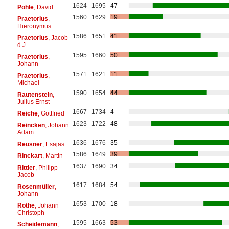
1624
1695
47
Pohle
, David
1560
1629
19
Praetorius
,
Hieronymus
1586
1651
41
Praetorius
, Jacob
d.J.
1595
1660
50
Praetorius
,
Johann
1571
1621
11
Praetorius
,
Michael
1590
1654
44
Rautenstein
,
Julius Ernst
1667
1734
4
Reiche
, Gottfried
1623
1722
48
Reincken
, Johann
Adam
1636
1676
35
Reusner
, Esajas
1586
1649
39
Rinckart
, Martin
1637
1690
34
Rittler
, Philipp
Jacob
1617
1684
54
Rosenmüller
,
Johann
1653
1700
18
Rothe
, Johann
Christoph
1595
1663
53
Scheidemann
,