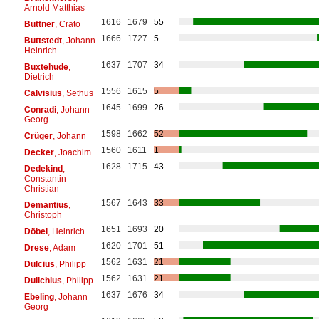
Arnold Matthias
1616
1679
55
Büttner
, Crato
1666
1727
5
Buttstedt
, Johann
Heinrich
1637
1707
34
Buxtehude
,
Dietrich
1556
1615
5
Calvisius
, Sethus
1645
1699
26
Conradi
, Johann
Georg
1598
1662
52
Crüger
, Johann
1560
1611
1
Decker
, Joachim
1628
1715
43
Dedekind
,
Constantin
Christian
1567
1643
33
Demantius
,
Christoph
1651
1693
20
Döbel
, Heinrich
1620
1701
51
Drese
, Adam
1562
1631
21
Dulcius
, Philipp
1562
1631
21
Dulichius
, Philipp
1637
1676
34
Ebeling
, Johann
Georg