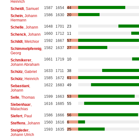
Heinrich
1587
1654
44
Scheidt
, Samuel
1586
1630
20
Schein
, Johann
Hermann
1648
1701
23
Schelle
, Johann
1660
1712
11
Schenck
, Johann
1592
1667
57
Schildt
, Melchior
1582
1637
27
Schimmelpfennig
,
Georg
1661
1719
10
Schmikerer
,
Johann Abraham
1633
1711
38
Schütz
, Gabriel
1585
1672
61
Schütz
, Heinrich
1622
1683
49
Sebastiani
,
Johann
1599
1663
53
Selle
, Thomas
1616
1685
55
Siebenhaar
,
Malachias
1586
1666
56
Siefert
, Paul
1560
1616
6
Steffens
, Johann
1593
1635
25
Steigleder
,
Johann Ulrich