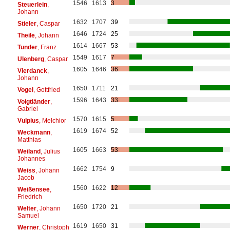
1546
1613
3
Steuerlein
,
Johann
1632
1707
39
Stieler
, Caspar
1646
1724
25
Theile
, Johann
1614
1667
53
Tunder
, Franz
1549
1617
7
Ulenberg
, Caspar
1605
1646
36
Vierdanck
,
Johann
1650
1711
21
Vogel
, Gottfried
1596
1643
33
Voigtländer
,
Gabriel
1570
1615
5
Vulpius
, Melchior
1619
1674
52
Weckmann
,
Matthias
1605
1663
53
Weiland
, Julius
Johannes
1662
1754
9
Weiss
, Johann
Jacob
1560
1622
12
Weißensee
,
Friedrich
1650
1720
21
Welter
, Johann
Samuel
1619
1650
31
Werner
, Christoph