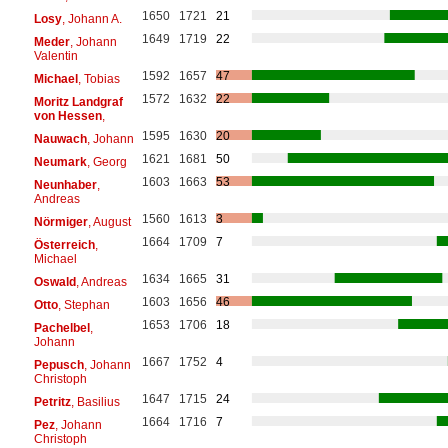
1650
1721
21
Losy
, Johann A.
1649
1719
22
Meder
, Johann
Valentin
1592
1657
47
Michael
, Tobias
1572
1632
22
Moritz Landgraf
von Hessen
,
1595
1630
20
Nauwach
, Johann
1621
1681
50
Neumark
, Georg
1603
1663
53
Neunhaber
,
Andreas
1560
1613
3
Nörmiger
, August
1664
1709
7
Österreich
,
Michael
1634
1665
31
Oswald
, Andreas
1603
1656
46
Otto
, Stephan
1653
1706
18
Pachelbel
,
Johann
1667
1752
4
Pepusch
, Johann
Christoph
1647
1715
24
Petritz
, Basilius
1664
1716
7
Pez
, Johann
Christoph