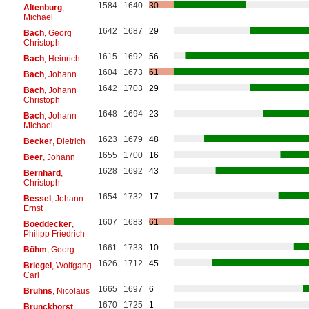
1584
1640
30
Altenburg
,
Michael
1642
1687
29
Bach
, Georg
Christoph
1615
1692
56
Bach
, Heinrich
1604
1673
61
Bach
, Johann
1642
1703
29
Bach
, Johann
Christoph
1648
1694
23
Bach
, Johann
Michael
1623
1679
48
Becker
, Dietrich
1655
1700
16
Beer
, Johann
1628
1692
43
Bernhard
,
Christoph
1654
1732
17
Bessel
, Johann
Ernst
1607
1683
61
Boeddecker
,
Philipp Friedrich
1661
1733
10
Böhm
, Georg
1626
1712
45
Briegel
, Wolfgang
Carl
1665
1697
6
Bruhns
, Nicolaus
1670
1725
1
Brunckhorst
,