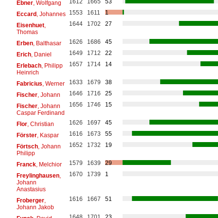
1612
1665
53
Ebner
, Wolfgang
1553
1611
1
Eccard
, Johannes
1644
1702
27
Eisenhuet
,
Thomas
1626
1686
45
Erben
, Balthasar
1649
1712
22
Erich
, Daniel
1657
1714
14
Erlebach
, Philipp
Heinrich
1633
1679
38
Fabricius
, Werner
1646
1716
25
Fischer
, Johann
1656
1746
15
Fischer
, Johann
Caspar Ferdinand
1626
1697
45
Flor
, Christian
1616
1673
55
Förster
, Kaspar
1652
1732
19
Förtsch
, Johann
Philipp
1579
1639
29
Franck
, Melchior
1670
1739
1
Freylinghausen
,
Johann
Anastasius
1616
1667
51
Froberger
,
Johann Jakob
1648
1701
23