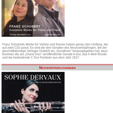
Franz Schuberts Werke für Violine und Klavier haben genau den Umfang, der
auf zwei CDs passt. Es sind die drei Sonaten des Neunzehnjährigen, die der
geschäftstüchtige Verleger Diabelli als „Sonatinen“ herausgegeben hat, dazu
kommen die als „Grand Duo“ veröffentlichte Sonate A-Dur, das h-Moll-Rondo
und die bedeutende C-Dur-Fantasie aus dem Jahr 1827.
Neuveröffentlichungen