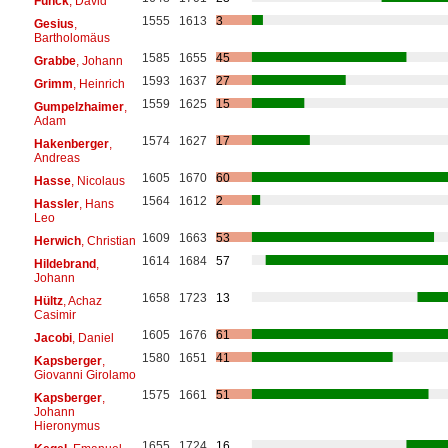
Funck
, David
1555
1613
3
Gesius
,
Bartholomäus
1585
1655
45
Grabbe
, Johann
1593
1637
27
Grimm
, Heinrich
1559
1625
15
Gumpelzhaimer
,
Adam
1574
1627
17
Hakenberger
,
Andreas
1605
1670
60
Hasse
, Nicolaus
1564
1612
2
Hassler
, Hans
Leo
1609
1663
53
Herwich
, Christian
1614
1684
57
Hildebrand
,
Johann
1658
1723
13
Hültz
, Achaz
Casimir
1605
1676
61
Jacobi
, Daniel
1580
1651
41
Kapsberger
,
Giovanni Girolamo
1575
1661
51
Kapsberger
,
Johann
Hieronymus
1655
1724
16