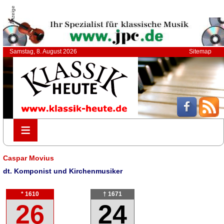
Anzeige
Samstag, 8. August 2026
Sitemap
≡
≡
Caspar Movius
dt. Komponist und Kirchenmusiker
* 1610
† 1671
26
24