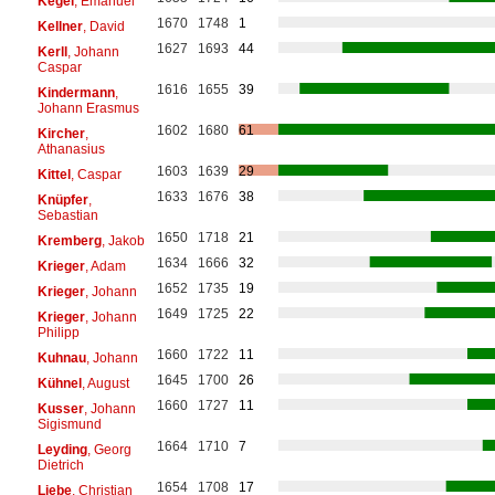
Kegel
, Emanuel
1670
1748
1
Kellner
, David
1627
1693
44
Kerll
, Johann
Caspar
1616
1655
39
Kindermann
,
Johann Erasmus
1602
1680
61
Kircher
,
Athanasius
1603
1639
29
Kittel
, Caspar
1633
1676
38
Knüpfer
,
Sebastian
1650
1718
21
Kremberg
, Jakob
1634
1666
32
Krieger
, Adam
1652
1735
19
Krieger
, Johann
1649
1725
22
Krieger
, Johann
Philipp
1660
1722
11
Kuhnau
, Johann
1645
1700
26
Kühnel
, August
1660
1727
11
Kusser
, Johann
Sigismund
1664
1710
7
Leyding
, Georg
Dietrich
1654
1708
17
Liebe
, Christian