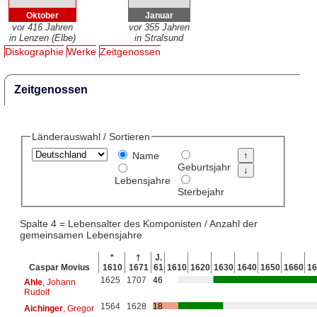
Oktober
Januar
vor 416 Jahren
vor 355 Jahren
in Lenzen (Elbe)
in Stralsund
Diskographie
Werke
Zeitgenossen
Zeitgenossen
Länderauswahl / Sortieren
Name
Geburtsjahr
Lebensjahre
Sterbejahr
Spalte 4 = Lebensalter des Komponisten / Anzahl der
gemeinsamen Lebensjahre
*
†
J.
Caspar Movius
1610
1671
61
1610
1620
1630
1640
1650
1660
16
1625
1707
46
Ahle
, Johann
Rudolf
1564
1628
18
Aichinger
, Gregor