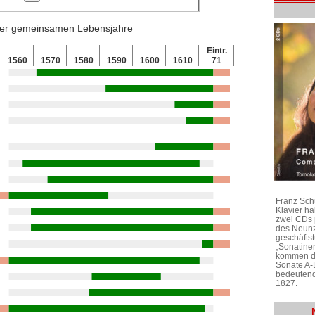
 der gemeinsamen Lebensjahre
Eintr.
1560
1570
1580
1590
1600
1610
71
Franz Sch
Klavier h
zwei CDs 
des Neunz
geschäftst
„Sonatine
kommen di
Sonate A-
bedeutend
1827.