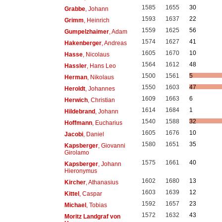
1585
1655
30
Grabbe
, Johann
1593
1637
22
Grimm
, Heinrich
1559
1625
56
Gumpelzhaimer
, Adam
1574
1627
41
Hakenberger
, Andreas
1605
1670
10
Hasse
, Nicolaus
1564
1612
48
Hassler
, Hans Leo
1500
1561
5
Herman
, Nikolaus
1550
1603
47
Heroldt
, Johannes
1609
1663
6
Herwich
, Christian
1614
1684
1
Hildebrand
, Johann
1540
1588
32
Hoffmann
, Eucharius
1605
1676
10
Jacobi
, Daniel
1580
1651
35
Kapsberger
, Giovanni
Girolamo
1575
1661
40
Kapsberger
, Johann
Hieronymus
1602
1680
13
Kircher
, Athanasius
1603
1639
12
Kittel
, Caspar
1592
1657
23
Michael
, Tobias
1572
1632
43
Moritz Landgraf von