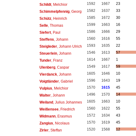
1592
1667
23
Schildt
, Melchior
1582
1637
33
Schimmelpfennig
, Georg
1585
1672
30
Schütz
, Heinrich
1599
1663
16
Selle
, Thomas
1586
1666
29
Siefert
, Paul
1560
1616
55
Steffens
, Johann
1593
1635
22
Steigleder
, Johann Ulrich
1546
1613
57
Steuerlein
, Johann
1614
1667
1
Tunder
, Franz
1549
1617
59
Ulenberg
, Caspar
1605
1646
10
Vierdanck
, Johann
1596
1643
19
Voigtländer
, Gabriel
1570
1615
45
Vulpius
, Melchior
1496
1570
14
Walter
, Johann
1605
1663
10
Weiland
, Julius Johannes
1560
1622
55
Weißensee
, Friedrich
1572
1634
43
Widmann
, Erasmus
1570
1619
45
Zangius
, Nicolaus
1520
1568
12
Zirler
, Steffan