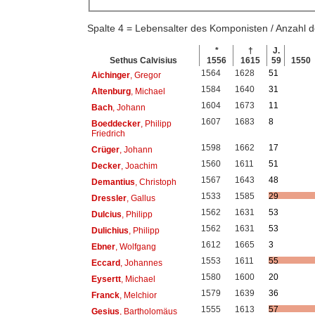
Spalte 4 = Lebensalter des Komponisten / Anzahl
*
†
J.
Sethus Calvisius
1556
1615
59
1550
1564
1628
51
Aichinger
, Gregor
1584
1640
31
Altenburg
, Michael
1604
1673
11
Bach
, Johann
1607
1683
8
Boeddecker
, Philipp
Friedrich
1598
1662
17
Crüger
, Johann
1560
1611
51
Decker
, Joachim
1567
1643
48
Demantius
, Christoph
1533
1585
29
Dressler
, Gallus
1562
1631
53
Dulcius
, Philipp
1562
1631
53
Dulichius
, Philipp
1612
1665
3
Ebner
, Wolfgang
1553
1611
55
Eccard
, Johannes
1580
1600
20
Eysertt
, Michael
1579
1639
36
Franck
, Melchior
1555
1613
57
Gesius
, Bartholomäus