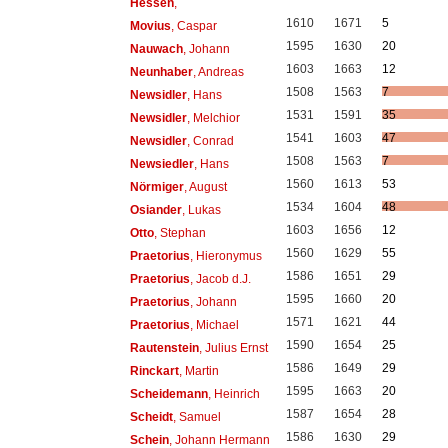
Hessen
,
1610
1671
5
Movius
, Caspar
1595
1630
20
Nauwach
, Johann
1603
1663
12
Neunhaber
, Andreas
1508
1563
7
Newsidler
, Hans
1531
1591
35
Newsidler
, Melchior
1541
1603
47
Newsidler
, Conrad
1508
1563
7
Newsiedler
, Hans
1560
1613
53
Nörmiger
, August
1534
1604
48
Osiander
, Lukas
1603
1656
12
Otto
, Stephan
1560
1629
55
Praetorius
, Hieronymus
1586
1651
29
Praetorius
, Jacob d.J.
1595
1660
20
Praetorius
, Johann
1571
1621
44
Praetorius
, Michael
1590
1654
25
Rautenstein
, Julius Ernst
1586
1649
29
Rinckart
, Martin
1595
1663
20
Scheidemann
, Heinrich
1587
1654
28
Scheidt
, Samuel
1586
1630
29
Schein
, Johann Hermann