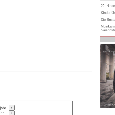
22. Niede
Kinderfüh
Die Best
Musikali
Saisonsta
jahr
ahr