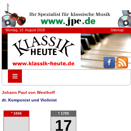
Anzeige
Montag, 10. August 2026
Sitemap
≡
≡
Johann Paul von Westhoff
dt. Komponist und Violinist
* 1656
† 1705
17