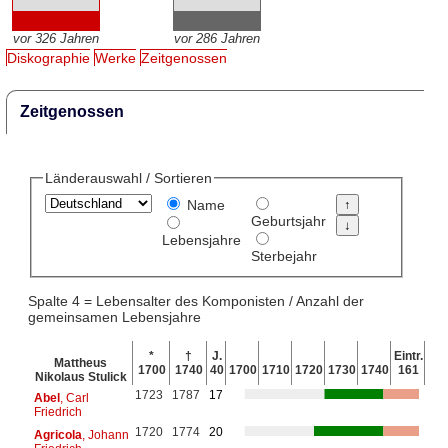
vor 326 Jahren
vor 286 Jahren
Diskographie
Werke
Zeitgenossen
Zeitgenossen
Länderauswahl / Sortieren
Name
Geburtsjahr
Lebensjahre
Sterbejahr
Spalte 4 = Lebensalter des Komponisten / Anzahl der
gemeinsamen Lebensjahre
*
†
J.
Eintr.
Mattheus
1700
1740
40
1700
1710
1720
1730
1740
161
Nikolaus Stulick
1723
1787
17
Abel
, Carl
Friedrich
1720
1774
20
Agricola
, Johann