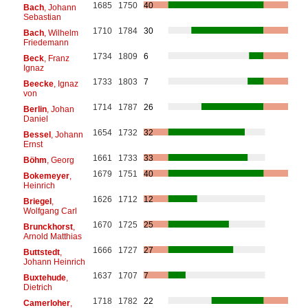
1685
1750
40
Bach
, Johann
Sebastian
1710
1784
30
Bach
, Wilhelm
Friedemann
1734
1809
6
Beck
, Franz
Ignaz
1733
1803
7
Beecke
, Ignaz
von
1714
1787
26
Berlin
, Johan
Daniel
1654
1732
32
Bessel
, Johann
Ernst
1661
1733
33
Böhm
, Georg
1679
1751
40
Bokemeyer
,
Heinrich
1626
1712
12
Briegel
,
Wolfgang Carl
1670
1725
25
Brunckhorst
,
Arnold Matthias
1666
1727
27
Buttstedt
,
Johann Heinrich
1637
1707
7
Buxtehude
,
Dietrich
1718
1782
22
Camerloher
,