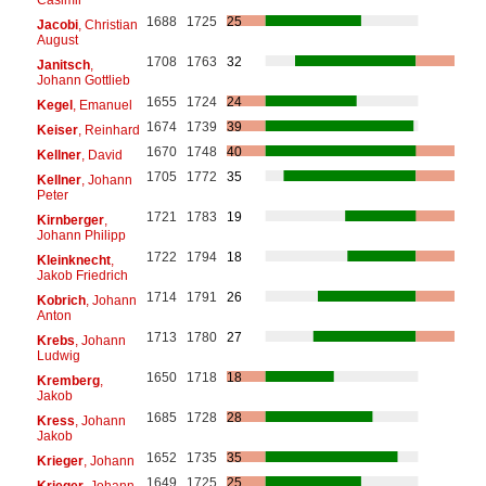
1688
1725
25
Jacobi
, Christian
August
1708
1763
32
Janitsch
,
Johann Gottlieb
1655
1724
24
Kegel
, Emanuel
1674
1739
39
Keiser
, Reinhard
1670
1748
40
Kellner
, David
1705
1772
35
Kellner
, Johann
Peter
1721
1783
19
Kirnberger
,
Johann Philipp
1722
1794
18
Kleinknecht
,
Jakob Friedrich
1714
1791
26
Kobrich
, Johann
Anton
1713
1780
27
Krebs
, Johann
Ludwig
1650
1718
18
Kremberg
,
Jakob
1685
1728
28
Kress
, Johann
Jakob
1652
1735
35
Krieger
, Johann
1649
1725
25
Krieger
, Johann