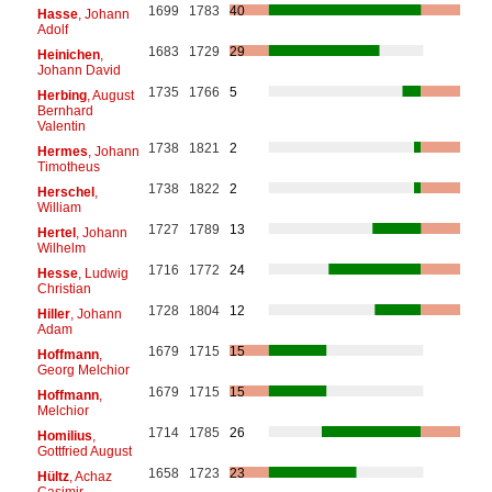
1699
1783
40
Hasse
, Johann
Adolf
1683
1729
29
Heinichen
,
Johann David
1735
1766
5
Herbing
, August
Bernhard
Valentin
1738
1821
2
Hermes
, Johann
Timotheus
1738
1822
2
Herschel
,
William
1727
1789
13
Hertel
, Johann
Wilhelm
1716
1772
24
Hesse
, Ludwig
Christian
1728
1804
12
Hiller
, Johann
Adam
1679
1715
15
Hoffmann
,
Georg Melchior
1679
1715
15
Hoffmann
,
Melchior
1714
1785
26
Homilius
,
Gottfried August
1658
1723
23
Hültz
, Achaz
Casimir