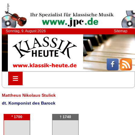
Anzeige
Sonntag, 9. August 2026
Sitemap
≡
≡
Mattheus Nikolaus Stulick
dt. Komponist des Barock
* 1700
† 1740