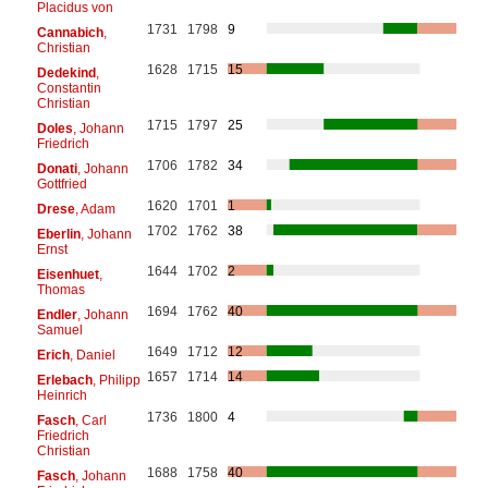
Placidus von
1731
1798
9
Cannabich
,
Christian
1628
1715
15
Dedekind
,
Constantin
Christian
1715
1797
25
Doles
, Johann
Friedrich
1706
1782
34
Donati
, Johann
Gottfried
1620
1701
1
Drese
, Adam
1702
1762
38
Eberlin
, Johann
Ernst
1644
1702
2
Eisenhuet
,
Thomas
1694
1762
40
Endler
, Johann
Samuel
1649
1712
12
Erich
, Daniel
1657
1714
14
Erlebach
, Philipp
Heinrich
1736
1800
4
Fasch
, Carl
Friedrich
Christian
1688
1758
40
Fasch
, Johann