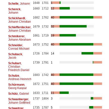
1648
1701
1
Schelle
, Johann
1660
1712
12
Schenck
,
Johann
1682
1762
40
Schickhardt
,
Johann Christian
1679
1732
32
Schiefferdecker
,
Johann Christian
1661
1719
19
Schmikerer
,
Johann Abraham
1673
1752
40
Schneider
,
Conrad Michael
1726
1784
14
Schuback
,
Jacob
1739
1791
1
Schubart
,
Christian
Friedrich Daniel
1683
1742
40
Schulze
,
Andreas Heinrich
1672
1751
40
Schürmann
,
Georg Kaspar
1633
1711
11
Schütz
, Gabriel
1737
1804
3
Schwanberger
,
Johann Gottfried
1735
1787
5
Schweitzer
,