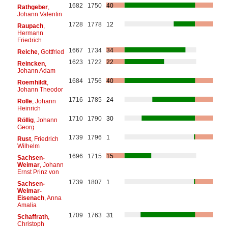
1682
1750
40
Rathgeber
,
Johann Valentin
1728
1778
12
Raupach
,
Hermann
Friedrich
1667
1734
34
Reiche
, Gottfried
1623
1722
22
Reincken
,
Johann Adam
1684
1756
40
Roemhildt
,
Johann Theodor
1716
1785
24
Rolle
, Johann
Heinrich
1710
1790
30
Röllig
, Johann
Georg
1739
1796
1
Rust
, Friedrich
Wilhelm
1696
1715
15
Sachsen-
Weimar
, Johann
Ernst Prinz von
1739
1807
1
Sachsen-
Weimar-
Eisenach
, Anna
Amalia
1709
1763
31
Schaffrath
,
Christoph