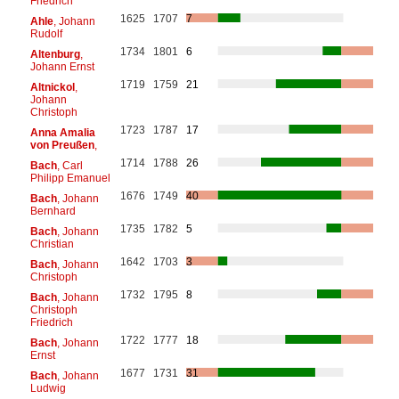
Friedrich
1625
1707
7
Ahle
, Johann
Rudolf
1734
1801
6
Altenburg
,
Johann Ernst
1719
1759
21
Altnickol
,
Johann
Christoph
1723
1787
17
Anna Amalia
von Preußen
,
1714
1788
26
Bach
, Carl
Philipp Emanuel
1676
1749
40
Bach
, Johann
Bernhard
1735
1782
5
Bach
, Johann
Christian
1642
1703
3
Bach
, Johann
Christoph
1732
1795
8
Bach
, Johann
Christoph
Friedrich
1722
1777
18
Bach
, Johann
Ernst
1677
1731
31
Bach
, Johann
Ludwig