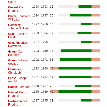
Georg
1724
1793
16
Gessel
, Carl
Friedrich
1714
1787
26
Gluck
, Christoph
Willibald
1727
1756
13
Goldberg
,
Johann Gottlieb
1723
1804
17
Graf
, Christian
Ernst
1727
1795
13
Graf
, Friedrich
Hartmann
1703
1759
37
Graun
, Carl
Heinrich
1702
1771
38
Graun
, Johann
Gottlieb
1683
1760
40
Graupner
,
Christoph
1701
1784
39
Gross
, Joseph
Arnold
1720
1787
20
Hagen
, Bernhard
1685
1759
40
Händel
, Georg
Friedrich
1727
1795
13
Hartmann Graf
,
Friedrich