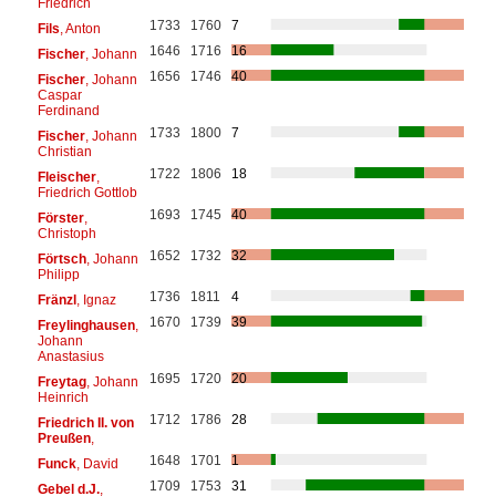
Friedrich
1733
1760
7
Fils
, Anton
1646
1716
16
Fischer
, Johann
1656
1746
40
Fischer
, Johann
Caspar
Ferdinand
1733
1800
7
Fischer
, Johann
Christian
1722
1806
18
Fleischer
,
Friedrich Gottlob
1693
1745
40
Förster
,
Christoph
1652
1732
32
Förtsch
, Johann
Philipp
1736
1811
4
Fränzl
, Ignaz
1670
1739
39
Freylinghausen
,
Johann
Anastasius
1695
1720
20
Freytag
, Johann
Heinrich
1712
1786
28
Friedrich II. von
Preußen
,
1648
1701
1
Funck
, David
1709
1753
31
Gebel d.J.
,