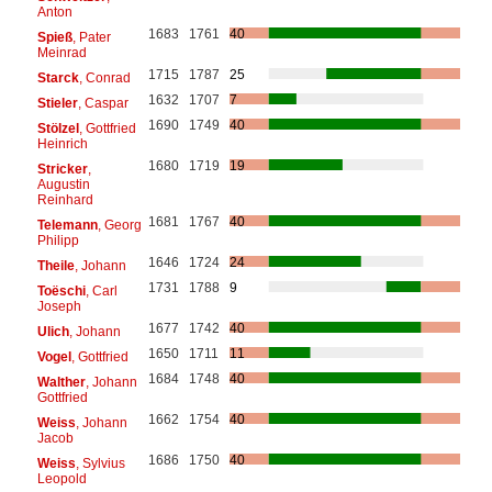
Anton
1683
1761
40
Spieß
, Pater
Meinrad
1715
1787
25
Starck
, Conrad
1632
1707
7
Stieler
, Caspar
1690
1749
40
Stölzel
, Gottfried
Heinrich
1680
1719
19
Stricker
,
Augustin
Reinhard
1681
1767
40
Telemann
, Georg
Philipp
1646
1724
24
Theile
, Johann
1731
1788
9
Toëschi
, Carl
Joseph
1677
1742
40
Ulich
, Johann
1650
1711
11
Vogel
, Gottfried
1684
1748
40
Walther
, Johann
Gottfried
1662
1754
40
Weiss
, Johann
Jacob
1686
1750
40
Weiss
, Sylvius
Leopold