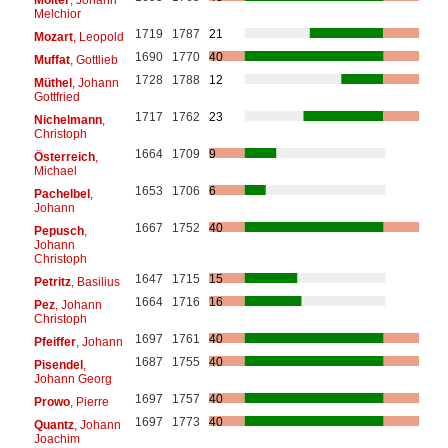
Melchior
1719
1787
21
Mozart
, Leopold
1690
1770
40
Muffat
, Gottlieb
1728
1788
12
Müthel
, Johann
Gottfried
1717
1762
23
Nichelmann
,
Christoph
1664
1709
9
Österreich
,
Michael
1653
1706
6
Pachelbel
,
Johann
1667
1752
40
Pepusch
,
Johann
Christoph
1647
1715
15
Petritz
, Basilius
1664
1716
16
Pez
, Johann
Christoph
1697
1761
40
Pfeiffer
, Johann
1687
1755
40
Pisendel
,
Johann Georg
1697
1757
40
Prowo
, Pierre
1697
1773
40
Quantz
, Johann
Joachim