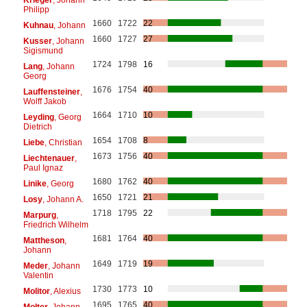
Philipp
1660
1722
22
Kuhnau
, Johann
1660
1727
27
Kusser
, Johann
Sigismund
1724
1798
16
Lang
, Johann
Georg
1676
1754
40
Lauffensteiner
,
Wolff Jakob
1664
1710
10
Leyding
, Georg
Dietrich
1654
1708
8
Liebe
, Christian
1673
1756
40
Liechtenauer
,
Paul Ignaz
1680
1762
40
Linike
, Georg
1650
1721
21
Losy
, Johann A.
1718
1795
22
Marpurg
,
Friedrich Wilhelm
1681
1764
40
Mattheson
,
Johann
1649
1719
19
Meder
, Johann
Valentin
1730
1773
10
Molitor
, Alexius
1695
1765
40
Molter
, Johann