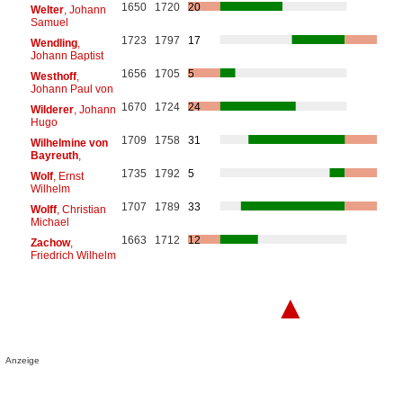
1650
1720
20
Welter
, Johann
Samuel
1723
1797
17
Wendling
,
Johann Baptist
1656
1705
5
Westhoff
,
Johann Paul von
1670
1724
24
Wilderer
, Johann
Hugo
1709
1758
31
Wilhelmine von
Bayreuth
,
1735
1792
5
Wolf
, Ernst
Wilhelm
1707
1789
33
Wolff
, Christian
Michael
1663
1712
12
Zachow
,
Friedrich Wilhelm
▲
Anzeige