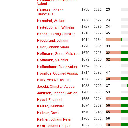
Valentin
1738
1821
23
Hermes
, Johann
Timotheus
1738
1822
23
Herschel
, William
1727
1789
34
Hertel
, Johann Wilhelm
1716
1772
45
Hesse
, Ludwig Christian
1614
1684
1
Hildebrand
, Johann
1728
1804
33
Hiller
, Johann Adam
1679
1715
32
Hoffmann
, Georg Melchior
1679
1715
32
Hoffmann
, Melchior
1754
1812
7
Hoffmeister
, Franz Anton
1714
1785
47
Homilius
, Gottfried August
1658
1723
40
Hültz
, Achaz Casimir
1688
1725
37
Jacobi
, Christian August
1708
1763
53
Janitsch
, Johann Gottlieb
1655
1724
41
Kegel
, Emanuel
1674
1739
56
Keiser
, Reinhard
1670
1748
65
Kellner
, David
1705
1772
56
Kellner
, Johann Peter
1627
1693
10
Kerll
, Johann Caspar