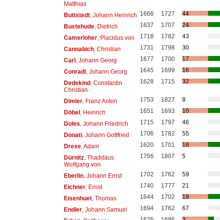
Matthias
1666
1727
44
Buttstedt
, Johann Heinrich
1637
1707
24
Buxtehude
, Dietrich
1718
1782
43
Camerloher
, Placidus von
1731
1798
30
Cannabich
, Christian
1677
1700
17
Carl
, Johann Georg
1645
1699
16
Conradi
, Johann Georg
1628
1715
32
Dedekind
, Constantin
Christian
1753
1827
8
Dimler
, Franz Anton
1651
1693
10
Döbel
, Heinrich
1715
1797
46
Doles
, Johann Friedrich
1706
1782
55
Donati
, Johann Gottfried
1620
1701
18
Drese
, Adam
1756
1807
5
Dürnitz
, Thaddäus
Wolfgang von
1702
1762
59
Eberlin
, Johann Ernst
1740
1777
21
Eichner
, Ernst
1644
1702
19
Eisenhuet
, Thomas
1694
1762
67
Endler
, Johann Samuel
1626
1686
3