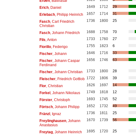
Erben
, Balthasar
1649
1712
29
Erich
, Daniel
1657
1714
31
Erlebach
, Philipp Heinrich
1736
1800
25
Fasch
, Carl Friedrich
Christian
1688
1758
70
Fasch
, Johann Friedrich
1733
1760
27
Fils
, Anton
1755
1823
6
Fiorillo
, Federigo
1646
1716
33
Fischer
, Johann
1656
1746
63
Fischer
, Johann Caspar
Ferdinand
1733
1800
28
Fischer
, Johann Christian
1722
1806
39
Fleischer
, Friedrich Gottlob
1626
1697
14
Flor
, Christian
1749
1818
12
Forkel
, Johann Nikolaus
1693
1745
52
Förster
, Christoph
1652
1732
49
Förtsch
, Johann Philipp
1736
1811
25
Fränzl
, Ignaz
1670
1739
56
Freylinghausen
, Johann
Anastasius
1695
1720
25
Freytag
, Johann Heinrich