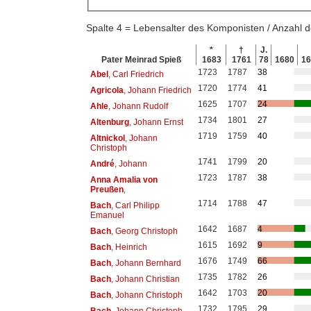
Spalte 4 = Lebensalter des Komponisten / Anzahl
*
†
J.
Pater Meinrad Spieß
1683
1761
78
1680
1
1723
1787
38
Abel
, Carl Friedrich
1720
1774
41
Agricola
, Johann Friedrich
1625
1707
24
Ahle
, Johann Rudolf
1734
1801
27
Altenburg
, Johann Ernst
1719
1759
40
Altnickol
, Johann
Christoph
1741
1799
20
André
, Johann
1723
1787
38
Anna Amalia von
Preußen
,
1714
1788
47
Bach
, Carl Philipp
Emanuel
1642
1687
4
Bach
, Georg Christoph
1615
1692
9
Bach
, Heinrich
1676
1749
66
Bach
, Johann Bernhard
1735
1782
26
Bach
, Johann Christian
1642
1703
20
Bach
, Johann Christoph
1732
1795
29
Bach
, Johann Christoph