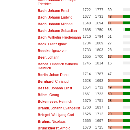
Friedrich
1722
1777
39
Bach
, Johann Ernst
1677
1731
48
Bach
, Johann Ludwig
1648
1694
11
Bach
, Johann Michael
1685
1750
65
Bach
, Johann Sebastian
1710
1784
51
Bach
, Wilhelm Friedemann
1734
1809
27
Beck
, Franz Ignaz
1733
1803
28
Beecke
, Ignaz von
1655
1700
17
Beer
, Johann
1745
1814
16
Benda
, Friedrich Wilhelm
Heinrich
1714
1787
47
Berlin
, Johan Daniel
1628
1692
9
Bernhard
, Christoph
1654
1732
49
Bessel
, Johann Ernst
1661
1733
50
Böhm
, Georg
1679
1751
68
Bokemeyer
, Heinrich
1760
1837
1
Brandl
, Johann Evangelist
1626
1712
29
Briegel
, Wolfgang Carl
1665
1697
14
Bruhns
, Nicolaus
1670
1725
42
Brunckhorst
, Arnold