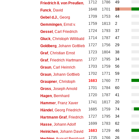
1712
1786
49
Friedrich II. von Preußen
,
1648
1701
18
Funck
, David
1709
1753
44
Gebel d.J.
, Georg
1759
1813
2
Gemmingen
, Ernst v.
1724
1793
37
Gessel
, Carl Friedrich
1714
1787
47
Gluck
, Christoph Willibald
1727
1756
29
Goldberg
, Johann Gottlieb
1723
1804
38
Graf
, Christian Ernst
1727
1795
34
Graf
, Friedrich Hartmann
1703
1759
56
Graun
, Carl Heinrich
1702
1771
59
Graun
, Johann Gottlieb
1683
1760
77
Graupner
, Christoph
1701
1784
60
Gross
, Joseph Arnold
1720
1787
41
Hagen
, Bernhard
1741
1817
20
Hammer
, Franz Xaver
1685
1759
74
Händel
, Georg Friedrich
1727
1795
34
Hartmann Graf
, Friedrich
1699
1783
62
Hasse
, Johann Adolf
1683
1729
46
Heinichen
, Johann David
1735
1766
26
Herbing
, August Bernhard