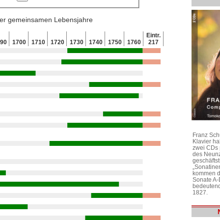
 der gemeinsamen Lebensjahre
Eintr.
690
1700
1710
1720
1730
1740
1750
1760
217
Franz Sch
Klavier h
zwei CDs 
des Neunz
geschäftst
„Sonatine
kommen di
Sonate A-
bedeutend
1827.