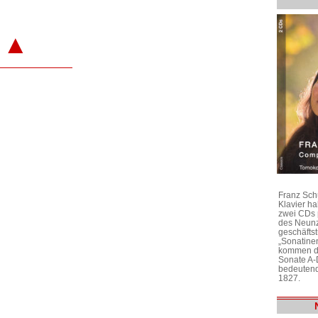
▲
Franz Sch
Klavier h
zwei CDs 
des Neunz
geschäftst
„Sonatine
kommen di
Sonate A-
bedeutend
1827.