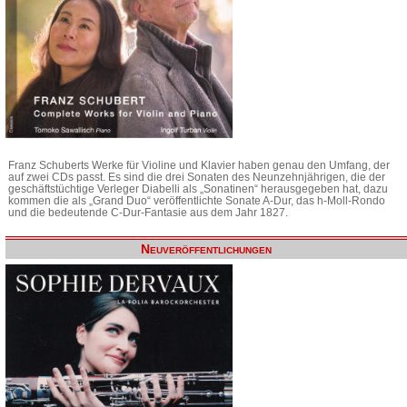
Franz Schuberts Werke für Violine und Klavier haben genau den Umfang, der
auf zwei CDs passt. Es sind die drei Sonaten des Neunzehnjährigen, die der
geschäftstüchtige Verleger Diabelli als „Sonatinen“ herausgegeben hat, dazu
kommen die als „Grand Duo“ veröffentlichte Sonate A-Dur, das h-Moll-Rondo
und die bedeutende C-Dur-Fantasie aus dem Jahr 1827.
Neuveröffentlichungen