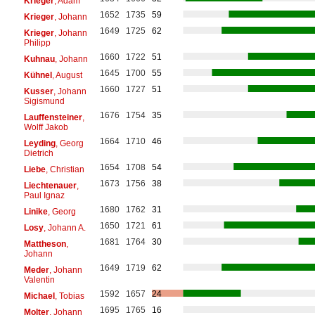
Krieger
, Adam
1652
1735
59
Krieger
, Johann
1649
1725
62
Krieger
, Johann
Philipp
1660
1722
51
Kuhnau
, Johann
1645
1700
55
Kühnel
, August
1660
1727
51
Kusser
, Johann
Sigismund
1676
1754
35
Lauffensteiner
,
Wolff Jakob
1664
1710
46
Leyding
, Georg
Dietrich
1654
1708
54
Liebe
, Christian
1673
1756
38
Liechtenauer
,
Paul Ignaz
1680
1762
31
Linike
, Georg
1650
1721
61
Losy
, Johann A.
1681
1764
30
Mattheson
,
Johann
1649
1719
62
Meder
, Johann
Valentin
1592
1657
24
Michael
, Tobias
1695
1765
16
Molter
, Johann