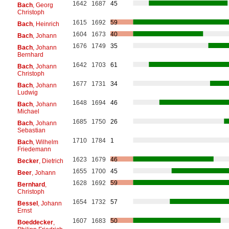
1642
1687
45
Bach
, Georg
Christoph
1615
1692
59
Bach
, Heinrich
1604
1673
40
Bach
, Johann
1676
1749
35
Bach
, Johann
Bernhard
1642
1703
61
Bach
, Johann
Christoph
1677
1731
34
Bach
, Johann
Ludwig
1648
1694
46
Bach
, Johann
Michael
1685
1750
26
Bach
, Johann
Sebastian
1710
1784
1
Bach
, Wilhelm
Friedemann
1623
1679
46
Becker
, Dietrich
1655
1700
45
Beer
, Johann
1628
1692
59
Bernhard
,
Christoph
1654
1732
57
Bessel
, Johann
Ernst
1607
1683
50
Boeddecker
,