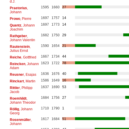
d.J.
1595
1660
27
Praetorius
,
Johann
1697
1757
14
Prowo
, Pierre
1697
1773
14
Quantz
, Johann
Joachim
1682
1750
29
Rathgeber
,
Johann Valentin
1590
1654
21
Rautenstein
,
Julius Ernst
1667
1734
44
Reiche
, Gottfried
1623
1722
78
Reincken
, Johann
Adam
1636
1676
40
Reusner
, Esajas
1586
1649
16
Rinckart
, Martin
1637
1690
53
Rittler
, Philipp
Jacob
1684
1756
27
Roemhildt
,
Johann Theodor
1710
1790
1
Röllig
, Johann
Georg
1617
1684
51
Rosenmüller
,
Johann