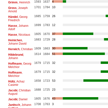
1593
1637
4
Grimm
, Heinrich
1701
1784
10
Gross
, Joseph
Arnold
1685
1759
26
Händel
, Georg
Friedrich
1699
1783
12
Hasse
, Johann
Adolf
1605
1670
37
Hasse
, Nicolaus
1683
1729
28
Heinichen
,
Johann David
1609
1663
30
Herwich
, Christian
1614
1684
51
Hildebrand
,
Johann
1679
1715
32
Hoffmann
, Georg
Melchior
1679
1715
32
Hoffmann
,
Melchior
1658
1723
53
Hültz
, Achaz
Casimir
1688
1725
23
Jacobi
, Christian
August
1605
1676
43
Jacobi
, Daniel
1708
1763
3
Janitsch
, Johann