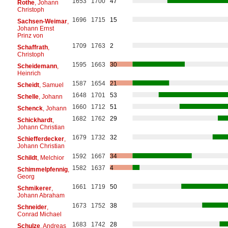
1653
1700
47
Rothe
, Johann
Christoph
1696
1715
15
Sachsen-Weimar
,
Johann Ernst
Prinz von
1709
1763
2
Schaffrath
,
Christoph
1595
1663
30
Scheidemann
,
Heinrich
1587
1654
21
Scheidt
, Samuel
1648
1701
53
Schelle
, Johann
1660
1712
51
Schenck
, Johann
1682
1762
29
Schickhardt
,
Johann Christian
1679
1732
32
Schiefferdecker
,
Johann Christian
1592
1667
34
Schildt
, Melchior
1582
1637
4
Schimmelpfennig
,
Georg
1661
1719
50
Schmikerer
,
Johann Abraham
1673
1752
38
Schneider
,
Conrad Michael
1683
1742
28
Schulze
, Andreas