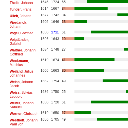
1646
1724
65
Theile
, Johann
1614
1667
34
Tunder
, Franz
1677
1742
34
Ulich
, Johann
1605
1646
13
Vierdanck
,
Johann
1650
1711
61
Vogel
, Gottfried
1596
1643
10
Voigtländer
,
Gabriel
1684
1748
27
Walther
, Johann
Gottfried
1619
1674
41
Weckmann
,
Matthias
1605
1663
30
Weiland
, Julius
Johannes
1662
1754
49
Weiss
, Johann
Jacob
1686
1750
25
Weiss
, Sylvius
Leopold
1650
1720
61
Welter
, Johann
Samuel
1619
1650
17
Werner
, Christoph
1656
1705
49
Westhoff
, Johann
Paul von