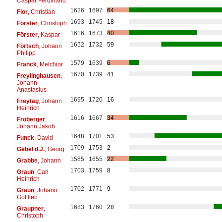
Caspar Ferdinand
1626
1697
64
Flor
, Christian
1693
1745
18
Förster
, Christoph
1616
1673
40
Förster
, Kaspar
1652
1732
59
Förtsch
, Johann
Philipp
1579
1639
6
Franck
, Melchior
1670
1739
41
Freylinghausen
,
Johann
Anastasius
1695
1720
16
Freytag
, Johann
Heinrich
1616
1667
34
Froberger
,
Johann Jakob
1648
1701
53
Funck
, David
1709
1753
2
Gebel d.J.
, Georg
1585
1655
22
Grabbe
, Johann
1703
1759
8
Graun
, Carl
Heinrich
1702
1771
9
Graun
, Johann
Gottlieb
1683
1760
28
Graupner
,
Christoph