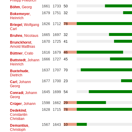
Philipp Friedrich
1661
1733
50
Böhm
, Georg
1679
1751
32
Bokemeyer
,
Heinrich
1626
1712
78
Briegel
, Wolfgang
Carl
1665
1697
32
Bruhns
, Nicolaus
1670
1725
41
Brunckhorst
,
Arnold Matthias
1616
1679
46
Büttner
, Crato
1666
1727
45
Buttstedt
, Johann
Heinrich
1637
1707
70
Buxtehude
,
Dietrich
1677
1700
23
Carl
, Johann
Georg
1645
1699
54
Conradi
, Johann
Georg
1598
1662
29
Crüger
, Johann
1628
1715
78
Dedekind
,
Constantin
Christian
1567
1643
10
Demantius
,
Christoph