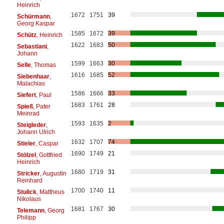
Heinrich
1672
1751
39
Schürmann
,
Georg Kaspar
1585
1672
39
Schütz
, Heinrich
1622
1683
50
Sebastiani
,
Johann
1599
1663
30
Selle
, Thomas
1616
1685
52
Siebenhaar
,
Malachias
1586
1666
33
Siefert
, Paul
1683
1761
28
Spieß
, Pater
Meinrad
1593
1635
2
Steigleder
,
Johann Ulrich
1632
1707
74
Stieler
, Caspar
1690
1749
21
Stölzel
, Gottfried
Heinrich
1680
1719
31
Stricker
, Augustin
Reinhard
1700
1740
11
Stulick
, Mattheus
Nikolaus
1681
1767
30
Telemann
, Georg
Philipp