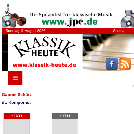
Anzeige
Sonntag, 9. August 2026
Sitemap
≡
≡
Gabriel Schütz
dt. Komponist
* 1633
† 1711