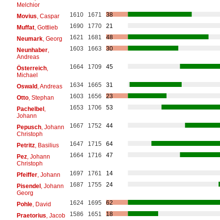
Melchior
1610
1671
38
Movius
, Caspar
1690
1770
21
Muffat
, Gottlieb
1621
1681
48
Neumark
, Georg
1603
1663
30
Neunhaber
,
Andreas
1664
1709
45
Österreich
,
Michael
1634
1665
31
Oswald
, Andreas
1603
1656
23
Otto
, Stephan
1653
1706
53
Pachelbel
,
Johann
1667
1752
44
Pepusch
, Johann
Christoph
1647
1715
64
Petritz
, Basilius
1664
1716
47
Pez
, Johann
Christoph
1697
1761
14
Pfeiffer
, Johann
1687
1755
24
Pisendel
, Johann
Georg
1624
1695
62
Pohle
, David
1586
1651
18
Praetorius
, Jacob