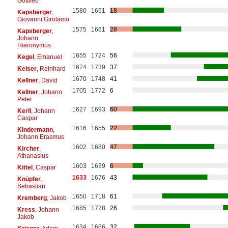
Gottlieb
1580
1651
18
Kapsberger
,
Giovanni Girolamo
1575
1661
28
Kapsberger
,
Johann
Hieronymus
1655
1724
56
Kegel
, Emanuel
1674
1739
37
Keiser
, Reinhard
1670
1748
41
Kellner
, David
1705
1772
6
Kellner
, Johann
Peter
1627
1693
60
Kerll
, Johann
Caspar
1616
1655
22
Kindermann
,
Johann Erasmus
1602
1680
47
Kircher
,
Athanasius
1603
1639
6
Kittel
, Caspar
1633
1676
43
Knüpfer
,
Sebastian
1650
1718
61
Kremberg
, Jakob
1685
1728
26
Kress
, Johann
Jakob
1634
1666
32