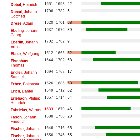
1651
1693
42
Döbel
, Heinrich
1706
1782
5
Donati
, Johann
Gottfried
1620
1701
68
Drese
, Adam
1637
1676
39
Ebeling
, Johann
Georg
1702
1762
9
Eberlin
, Johann
Ernst
1612
1665
32
Ebner
, Wolfgang
1644
1702
58
Eisenhuet
,
Thomas
1694
1762
17
Endler
, Johann
Samuel
1626
1686
53
Erben
, Balthasar
1649
1712
62
Erich
, Daniel
1657
1714
54
Erlebach
, Philipp
Heinrich
1633
1679
46
Fabricius
, Werner
1688
1758
23
Fasch
, Johann
Friedrich
1646
1716
65
Fischer
, Johann
1656
1746
55
Fischer
, Johann