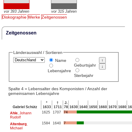
vor 393 Jahren
vor 315 Jahren
Diskographie
Werke
Zeitgenossen
Zeitgenossen
Länderauswahl / Sortieren
Name
Geburtsjahr
Lebensjahre
Sterbejahr
Spalte 4 = Lebensalter des Komponisten / Anzahl der
gemeinsamen Lebensjahre
*
†
J.
Gabriel Schütz
1633
1711
78
1630
1640
1650
1660
1670
1680
16
1625
1707
74
Ahle
, Johann
Rudolf
1584
1640
7
Altenburg
,
Michael