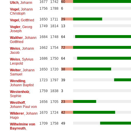
1677
1742
60
Ulich
, Johann
1756
1788
6
Vogel
, Johann
Christoph
1650
1711
29
Vogel
, Gottfried
1749
1814
13
Vogler
, Georg
Joseph
1684
1748
64
Walther
, Johann
Gottfried
1662
1754
72
Weiss
, Johann
Jacob
1686
1750
64
Weiss
, Sylvius
Leopold
1650
1720
38
Welter
, Johann
Samuel
1723
1797
39
Wendling
,
Johann Baptist
1759
1838
3
Westenholz
,
Sophie
1656
1705
23
Westhoff
,
Johann Paul von
1670
1724
42
Wilderer
, Johann
Hugo
1709
1758
49
Wilhelmine von
Bayreuth
,