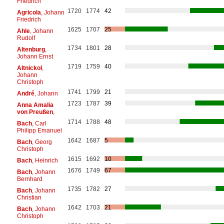
Friedrich
1720
1774
42
Agricola
, Johann
Friedrich
1625
1707
25
Ahle
, Johann
Rudolf
1734
1801
28
Altenburg
,
Johann Ernst
1719
1759
40
Altnickol
,
Johann
Christoph
1741
1799
21
André
, Johann
1723
1787
39
Anna Amalia
von Preußen
,
1714
1788
48
Bach
, Carl
Philipp Emanuel
1642
1687
5
Bach
, Georg
Christoph
1615
1692
10
Bach
, Heinrich
1676
1749
67
Bach
, Johann
Bernhard
1735
1782
27
Bach
, Johann
Christian
1642
1703
21
Bach
, Johann
Christoph