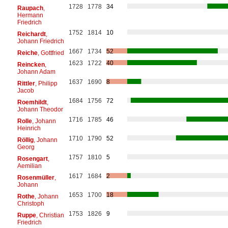
1728
1778
34
Raupach
,
Hermann
Friedrich
1752
1814
10
Reichardt
,
Johann Friedrich
1667
1734
52
Reiche
, Gottfried
1623
1722
40
Reincken
,
Johann Adam
1637
1690
8
Rittler
, Philipp
Jacob
1684
1756
72
Roemhildt
,
Johann Theodor
1716
1785
46
Rolle
, Johann
Heinrich
1710
1790
52
Röllig
, Johann
Georg
1757
1810
5
Rosengart
,
Aemilian
1617
1684
2
Rosenmüller
,
Johann
1653
1700
18
Rothe
, Johann
Christoph
1753
1826
9
Ruppe
, Christian
Friedrich