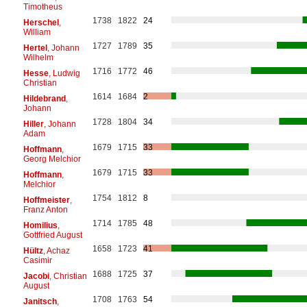
Timotheus
1738
1822
24
Herschel
,
William
1727
1789
35
Hertel
, Johann
Wilhelm
1716
1772
46
Hesse
, Ludwig
Christian
1614
1684
2
Hildebrand
,
Johann
1728
1804
34
Hiller
, Johann
Adam
1679
1715
33
Hoffmann
,
Georg Melchior
1679
1715
33
Hoffmann
,
Melchior
1754
1812
8
Hoffmeister
,
Franz Anton
1714
1785
48
Homilius
,
Gottfried August
1658
1723
41
Hültz
, Achaz
Casimir
1688
1725
37
Jacobi
, Christian
August
1708
1763
54
Janitsch
,