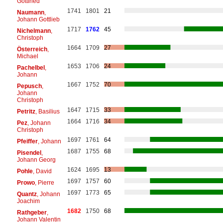
Gottfried
1741
1801
21
Naumann
,
Johann Gottlieb
1717
1762
45
Nichelmann
,
Christoph
1664
1709
27
Österreich
,
Michael
1653
1706
24
Pachelbel
,
Johann
1667
1752
70
Pepusch
,
Johann
Christoph
1647
1715
33
Petritz
, Basilius
1664
1716
34
Pez
, Johann
Christoph
1697
1761
64
Pfeiffer
, Johann
1687
1755
68
Pisendel
,
Johann Georg
1624
1695
13
Pohle
, David
1697
1757
60
Prowo
, Pierre
1697
1773
65
Quantz
, Johann
Joachim
1682
1750
68
Rathgeber
,
Johann Valentin