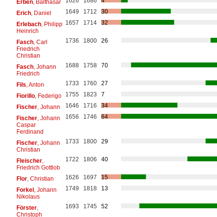
1626
1686
4
Erben
, Balthasar
1649
1712
30
Erich
, Daniel
1657
1714
32
Erlebach
, Philipp
Heinrich
1736
1800
26
Fasch
, Carl
Friedrich
Christian
1688
1758
70
Fasch
, Johann
Friedrich
1733
1760
27
Fils
, Anton
1755
1823
7
Fiorillo
, Federigo
1646
1716
34
Fischer
, Johann
1656
1746
64
Fischer
, Johann
Caspar
Ferdinand
1733
1800
29
Fischer
, Johann
Christian
1722
1806
40
Fleischer
,
Friedrich Gottlob
1626
1697
15
Flor
, Christian
1749
1818
13
Forkel
, Johann
Nikolaus
1693
1745
52
Förster
,
Christoph