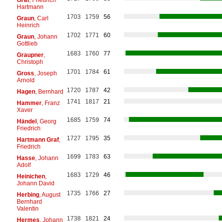
Hartmann
1703
1759
56
Graun
, Carl
Heinrich
1702
1771
60
Graun
, Johann
Gottlieb
1683
1760
77
Graupner
,
Christoph
1701
1784
61
Gross
, Joseph
Arnold
1720
1787
42
Hagen
, Bernhard
1741
1817
21
Hammer
, Franz
Xaver
1685
1759
74
Händel
, Georg
Friedrich
1727
1795
35
Hartmann Graf
,
Friedrich
1699
1783
63
Hasse
, Johann
Adolf
1683
1729
46
Heinichen
,
Johann David
1735
1766
27
Herbing
, August
Bernhard
Valentin
1738
1821
24
Hermes
, Johann