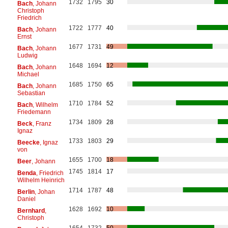
1732
1795
30
Bach
, Johann
Christoph
Friedrich
1722
1777
40
Bach
, Johann
Ernst
1677
1731
49
Bach
, Johann
Ludwig
1648
1694
12
Bach
, Johann
Michael
1685
1750
65
Bach
, Johann
Sebastian
1710
1784
52
Bach
, Wilhelm
Friedemann
1734
1809
28
Beck
, Franz
Ignaz
1733
1803
29
Beecke
, Ignaz
von
1655
1700
18
Beer
, Johann
1745
1814
17
Benda
, Friedrich
Wilhelm Heinrich
1714
1787
48
Berlin
, Johan
Daniel
1628
1692
10
Bernhard
,
Christoph
1654
1732
50