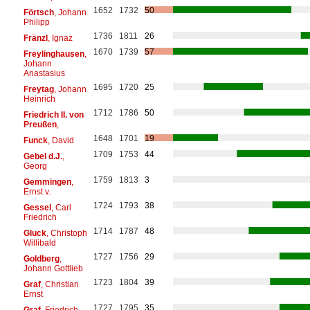
1652
1732
50
Förtsch
, Johann
Philipp
1736
1811
26
Fränzl
, Ignaz
1670
1739
57
Freylinghausen
,
Johann
Anastasius
1695
1720
25
Freytag
, Johann
Heinrich
1712
1786
50
Friedrich II. von
Preußen
,
1648
1701
19
Funck
, David
1709
1753
44
Gebel d.J.
,
Georg
1759
1813
3
Gemmingen
,
Ernst v.
1724
1793
38
Gessel
, Carl
Friedrich
1714
1787
48
Gluck
, Christoph
Willibald
1727
1756
29
Goldberg
,
Johann Gottlieb
1723
1804
39
Graf
, Christian
Ernst
1727
1795
35
Graf
, Friedrich