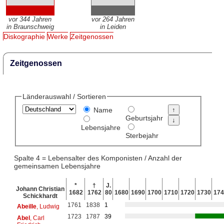
vor 344 Jahren
vor 264 Jahren
in Braunschweig
in Leiden
Diskographie
Werke
Zeitgenossen
Zeitgenossen
Länderauswahl / Sortieren
Name
Geburtsjahr
Lebensjahre
Sterbejahr
Spalte 4 = Lebensalter des Komponisten / Anzahl der
gemeinsamen Lebensjahre
*
†
J.
Johann Christian
1682
1762
80
1680
1690
1700
1710
1720
1730
174
Schickhardt
1761
1838
1
Abeille
, Ludwig
1723
1787
39
Abel
, Carl