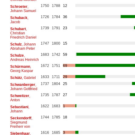
1750
1788
12
Schroeter
,
Johann Samuel
1726
1784
36
Schuback
,
Jacob
1739
1791
23
Schubart
,
Christian
Friedrich Daniel
1747
1800
15
Schulz
, Johann
Abraham Peter
1683
1742
59
Schulze
,
Andreas Heinrich
1672
1751
69
Schürmann
,
Georg Kaspar
1633
1711
29
Schütz
, Gabriel
1737
1804
25
Schwanberger
,
Johann Gottfried
1735
1787
27
Schweitzer
,
Anton
1622
1683
1
Sebastiani
,
Johann
1744
1785
18
Seckendorff
,
Siegmund
Freiherr von
1616
1685
3
Siebenhaar
,