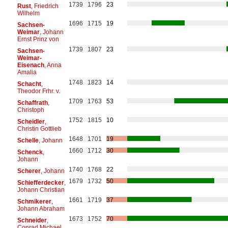
1739
1796
23
Rust
, Friedrich
Wilhelm
1696
1715
19
Sachsen-
Weimar
, Johann
Ernst Prinz von
1739
1807
23
Sachsen-
Weimar-
Eisenach
, Anna
Amalia
1748
1823
14
Schacht
,
Theodor Frhr. v.
1709
1763
53
Schaffrath
,
Christoph
1752
1815
10
Scheidler
,
Christin Gottlieb
1648
1701
19
Schelle
, Johann
1660
1712
30
Schenck
,
Johann
1740
1768
22
Scherer
, Johann
1679
1732
50
Schiefferdecker
,
Johann Christian
1661
1719
37
Schmikerer
,
Johann Abraham
1673
1752
70
Schneider
,
Conrad Michael