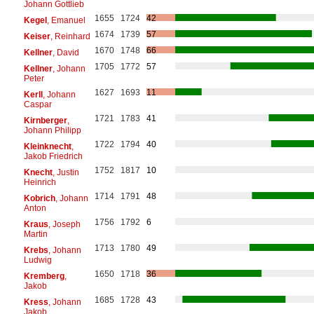
Johann Gottlieb
1655
1724
42
Kegel
, Emanuel
1674
1739
57
Keiser
, Reinhard
1670
1748
66
Kellner
, David
1705
1772
57
Kellner
, Johann
Peter
1627
1693
11
Kerll
, Johann
Caspar
1721
1783
41
Kirnberger
,
Johann Philipp
1722
1794
40
Kleinknecht
,
Jakob Friedrich
1752
1817
10
Knecht
, Justin
Heinrich
1714
1791
48
Kobrich
, Johann
Anton
1756
1792
6
Kraus
, Joseph
Martin
1713
1780
49
Krebs
, Johann
Ludwig
1650
1718
36
Kremberg
,
Jakob
1685
1728
43
Kress
, Johann
Jakob