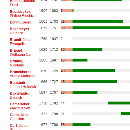
Bessel
, Johann
Ernst
1607
1683
1
Boeddecker
,
Philipp Friedrich
1661
1733
51
Böhm
, Georg
1679
1751
69
Bokemeyer
,
Heinrich
1760
1837
2
Brandl
, Johann
Evangelist
1626
1712
30
Briegel
,
Wolfgang Carl
1665
1697
15
Bruhns
,
Nicolaus
1670
1725
43
Brunckhorst
,
Arnold Matthias
1666
1727
45
Buttstedt
,
Johann Heinrich
1637
1707
25
Buxtehude
,
Dietrich
1718
1782
44
Camerloher
,
Placidus von
1731
1798
31
Cannabich
,
Christian
1677
1700
18
Carl
, Johann
Georg