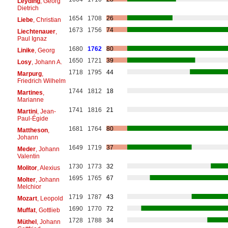
Leyding
, Georg
Dietrich
1654
1708
26
Liebe
, Christian
1673
1756
74
Liechtenauer
,
Paul Ignaz
1680
1762
80
Linike
, Georg
1650
1721
39
Losy
, Johann A.
1718
1795
44
Marpurg
,
Friedrich Wilhelm
1744
1812
18
Martines
,
Marianne
1741
1816
21
Martini
, Jean-
Paul-Égide
1681
1764
80
Mattheson
,
Johann
1649
1719
37
Meder
, Johann
Valentin
1730
1773
32
Molitor
, Alexius
1695
1765
67
Molter
, Johann
Melchior
1719
1787
43
Mozart
, Leopold
1690
1770
72
Muffat
, Gottlieb
1728
1788
34
Müthel
, Johann