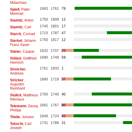
Malachias
1683
1761
78
Spieß
, Pater
Meinrad
1750
1809
12
Stamitz
, Anton
1745
1801
17
Stamitz
, Carl
1715
1787
47
Starck
, Conrad
1750
1817
12
Sterkel
, Johann
Franz Xaver
1632
1707
25
Stieler
, Caspar
1690
1749
59
Stölzel
, Gottfried
Heinrich
1761
1833
1
Streicher
,
Andreas
1680
1719
37
Stricker
,
Augustin
Reinhard
1700
1740
40
Stulick
, Mattheus
Nikolaus
1681
1767
80
Telemann
, Georg
Philipp
1646
1724
42
Theile
, Johann
1731
1788
31
Toëschi
, Carl
Joseph