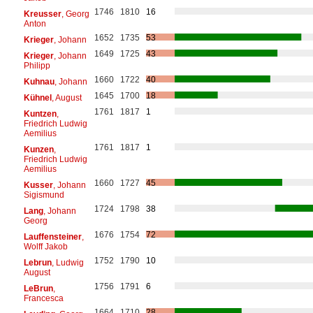
1746
1810
16
Kreusser
, Georg
Anton
1652
1735
53
Krieger
, Johann
1649
1725
43
Krieger
, Johann
Philipp
1660
1722
40
Kuhnau
, Johann
1645
1700
18
Kühnel
, August
1761
1817
1
Kuntzen
,
Friedrich Ludwig
Aemilius
1761
1817
1
Kunzen
,
Friedrich Ludwig
Aemilius
1660
1727
45
Kusser
, Johann
Sigismund
1724
1798
38
Lang
, Johann
Georg
1676
1754
72
Lauffensteiner
,
Wolff Jakob
1752
1790
10
Lebrun
, Ludwig
August
1756
1791
6
LeBrun
,
Francesca
1664
1710
28