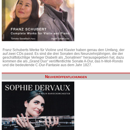
Franz Schuberts Werke für Violine und Klavier haben genau den Umfang, der
auf zwei CDs passt. Es sind die drei Sonaten des Neunzehnjährigen, die der
geschäftstüchtige Verleger Diabelli als „Sonatinen“ herausgegeben hat, dazu
kommen die als „Grand Duo“ veröffentlichte Sonate A-Dur, das h-Moll-Rondo
und die bedeutende C-Dur-Fantasie aus dem Jahr 1827.
Neuveröffentlichungen