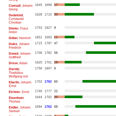
1645
1699
17
Conradi
, Johann
Georg
1628
1715
33
Dedekind
,
Constantin
Christian
1753
1827
9
Dimler
, Franz
Anton
1651
1693
11
Döbel
, Heinrich
1715
1797
47
Doles
, Johann
Friedrich
1706
1782
56
Donati
, Johann
Gottfried
1620
1701
19
Drese
, Adam
1756
1807
6
Dürnitz
,
Thaddäus
Wolfgang von
1702
1762
60
Eberlin
, Johann
Ernst
1740
1777
22
Eichner
, Ernst
1644
1702
20
Eisenhuet
,
Thomas
1694
1762
68
Endler
, Johann
Samuel