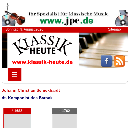
Anzeige
Sonntag, 9. August 2026
Sitemap
≡
≡
Johann Christian Schickhardt
dt. Komponist des Barock
* 1682
† 1762