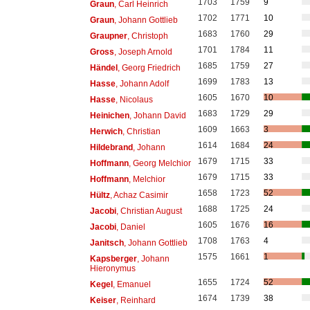
1703
1759
9
Graun
, Carl Heinrich
1702
1771
10
Graun
, Johann Gottlieb
1683
1760
29
Graupner
, Christoph
1701
1784
11
Gross
, Joseph Arnold
1685
1759
27
Händel
, Georg Friedrich
1699
1783
13
Hasse
, Johann Adolf
1605
1670
10
Hasse
, Nicolaus
1683
1729
29
Heinichen
, Johann David
1609
1663
3
Herwich
, Christian
1614
1684
24
Hildebrand
, Johann
1679
1715
33
Hoffmann
, Georg Melchior
1679
1715
33
Hoffmann
, Melchior
1658
1723
52
Hültz
, Achaz Casimir
1688
1725
24
Jacobi
, Christian August
1605
1676
16
Jacobi
, Daniel
1708
1763
4
Janitsch
, Johann Gottlieb
1575
1661
1
Kapsberger
, Johann
Hieronymus
1655
1724
52
Kegel
, Emanuel
1674
1739
38
Keiser
, Reinhard