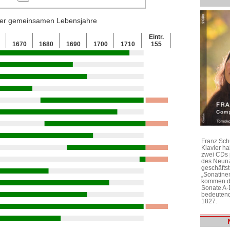
 der gemeinsamen Lebensjahre
Eintr.
0
1670
1680
1690
1700
1710
155
Franz Sch
Klavier h
zwei CDs 
des Neunz
geschäftst
„Sonatine
kommen di
Sonate A-
bedeutend
1827.