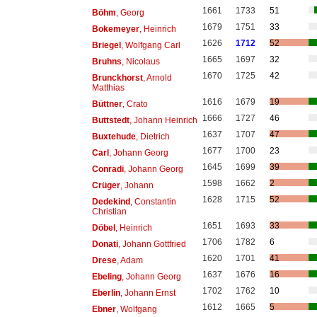
1661
1733
51
Böhm
, Georg
1679
1751
33
Bokemeyer
, Heinrich
1626
1712
52
Briegel
, Wolfgang Carl
1665
1697
32
Bruhns
, Nicolaus
1670
1725
42
Brunckhorst
, Arnold
Matthias
1616
1679
19
Büttner
, Crato
1666
1727
46
Buttstedt
, Johann Heinrich
1637
1707
47
Buxtehude
, Dietrich
1677
1700
23
Carl
, Johann Georg
1645
1699
39
Conradi
, Johann Georg
1598
1662
2
Crüger
, Johann
1628
1715
52
Dedekind
, Constantin
Christian
1651
1693
33
Döbel
, Heinrich
1706
1782
6
Donati
, Johann Gottfried
1620
1701
41
Drese
, Adam
1637
1676
16
Ebeling
, Johann Georg
1702
1762
10
Eberlin
, Johann Ernst
1612
1665
5
Ebner
, Wolfgang