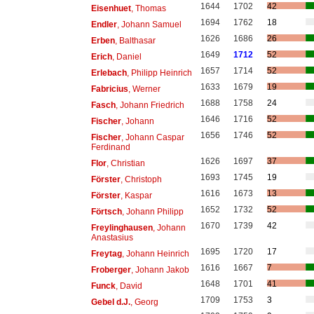
1644
1702
42
Eisenhuet
, Thomas
1694
1762
18
Endler
, Johann Samuel
1626
1686
26
Erben
, Balthasar
1649
1712
52
Erich
, Daniel
1657
1714
52
Erlebach
, Philipp Heinrich
1633
1679
19
Fabricius
, Werner
1688
1758
24
Fasch
, Johann Friedrich
1646
1716
52
Fischer
, Johann
1656
1746
52
Fischer
, Johann Caspar
Ferdinand
1626
1697
37
Flor
, Christian
1693
1745
19
Förster
, Christoph
1616
1673
13
Förster
, Kaspar
1652
1732
52
Förtsch
, Johann Philipp
1670
1739
42
Freylinghausen
, Johann
Anastasius
1695
1720
17
Freytag
, Johann Heinrich
1616
1667
7
Froberger
, Johann Jakob
1648
1701
41
Funck
, David
1709
1753
3
Gebel d.J.
, Georg