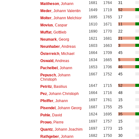
1681
1764
31
Mattheson
, Johann
1649
1719
52
Meder
, Johann Valentin
1695
1765
17
Molter
, Johann Melchior
1610
1671
11
Movius
, Caspar
1690
1770
22
Muffat
, Gottlieb
1621
1681
21
Neumark
, Georg
1603
1663
3
Neunhaber
, Andreas
1664
1709
45
Österreich
, Michael
1634
1665
5
Oswald
, Andreas
1653
1706
46
Pachelbel
, Johann
1667
1752
45
Pepusch
, Johann
Christoph
1647
1715
52
Petritz
, Basilius
1664
1716
48
Pez
, Johann Christoph
1697
1761
15
Pfeiffer
, Johann
1687
1755
25
Pisendel
, Johann Georg
1624
1695
35
Pohle
, David
1697
1757
15
Prowo
, Pierre
1697
1773
15
Quantz
, Johann Joachim
1682
1750
30
Rathgeber
, Johann