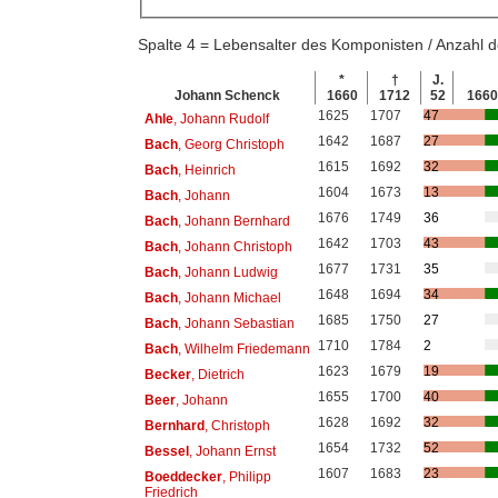
Spalte 4 = Lebensalter des Komponisten / Anzahl
*
†
J.
Johann Schenck
1660
1712
52
166
1625
1707
47
Ahle
, Johann Rudolf
1642
1687
27
Bach
, Georg Christoph
1615
1692
32
Bach
, Heinrich
1604
1673
13
Bach
, Johann
1676
1749
36
Bach
, Johann Bernhard
1642
1703
43
Bach
, Johann Christoph
1677
1731
35
Bach
, Johann Ludwig
1648
1694
34
Bach
, Johann Michael
1685
1750
27
Bach
, Johann Sebastian
1710
1784
2
Bach
, Wilhelm Friedemann
1623
1679
19
Becker
, Dietrich
1655
1700
40
Beer
, Johann
1628
1692
32
Bernhard
, Christoph
1654
1732
52
Bessel
, Johann Ernst
1607
1683
23
Boeddecker
, Philipp
Friedrich