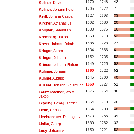
1670
1748
42
Kellner
, David
1705
1772
7
Kellner
, Johann Peter
1627
1693
33
Kerll
, Johann Caspar
1602
1680
20
Kircher
, Athanasius
1633
1676
16
Knüpfer
, Sebastian
1650
1718
52
Kremberg
, Jakob
1685
1728
27
Kress
, Johann Jakob
1634
1666
6
Krieger
, Adam
1652
1735
52
Krieger
, Johann
1649
1725
52
Krieger
, Johann Philipp
1660
1722
52
Kuhnau
, Johann
1645
1700
40
Kühnel
, August
1660
1727
52
Kusser
, Johann Sigismund
1676
1754
36
Lauffensteiner
, Wolff
Jakob
1664
1710
46
Leyding
, Georg Dietrich
1654
1708
48
Liebe
, Christian
1673
1756
39
Liechtenauer
, Paul Ignaz
1680
1762
32
Linike
, Georg
1650
1721
52
Losy
, Johann A.