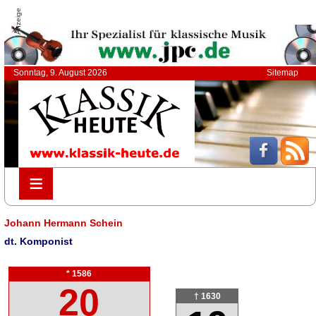
Anzeige
Sonntag, 9. August 2026
Sitemap
≡
≡
Johann Hermann Schein
dt. Komponist
* 1586
20
† 1630