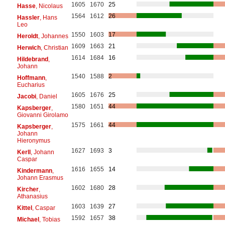
1605
1670
25
Hasse
, Nicolaus
1564
1612
26
Hassler
, Hans
Leo
1550
1603
17
Heroldt
, Johannes
1609
1663
21
Herwich
, Christian
1614
1684
16
Hildebrand
,
Johann
1540
1588
2
Hoffmann
,
Eucharius
1605
1676
25
Jacobi
, Daniel
1580
1651
44
Kapsberger
,
Giovanni Girolamo
1575
1661
44
Kapsberger
,
Johann
Hieronymus
1627
1693
3
Kerll
, Johann
Caspar
1616
1655
14
Kindermann
,
Johann Erasmus
1602
1680
28
Kircher
,
Athanasius
1603
1639
27
Kittel
, Caspar
1592
1657
38
Michael
, Tobias