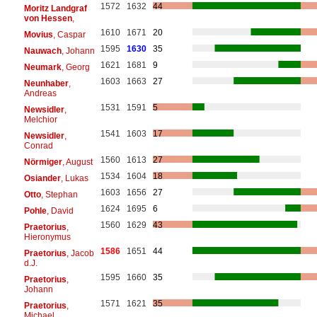
1572
1632
44
Moritz Landgraf
von Hessen
,
1610
1671
20
Movius
, Caspar
1595
1630
35
Nauwach
, Johann
1621
1681
9
Neumark
, Georg
1603
1663
27
Neunhaber
,
Andreas
1531
1591
5
Newsidler
,
Melchior
1541
1603
17
Newsidler
,
Conrad
1560
1613
27
Nörmiger
, August
1534
1604
18
Osiander
, Lukas
1603
1656
27
Otto
, Stephan
1624
1695
6
Pohle
, David
1560
1629
43
Praetorius
,
Hieronymus
1586
1651
44
Praetorius
, Jacob
d.J.
1595
1660
35
Praetorius
,
Johann
1571
1621
35
Praetorius
,
Michael