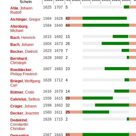
Schein
1625
1707
5
Ahle
, Johann
Rudolf
1564
1628
42
Aichinger
, Gregor
1584
1640
44
Altenburg
,
Michael
1615
1692
15
Bach
, Heinrich
1604
1673
26
Bach
, Johann
1623
1679
7
Becker
, Dietrich
1628
1692
2
Bernhard
,
Christoph
1607
1683
23
Boeddecker
,
Philipp Friedrich
1626
1712
4
Briegel
, Wolfgang
Carl
1616
1679
14
Büttner
, Crato
1556
1615
29
Calvisius
, Sethus
1598
1662
32
Crüger
, Johann
1560
1611
25
Decker
, Joachim
1628
1715
2
Dedekind
,
Constantin
Christian
1567
1643
44
Demantius
,