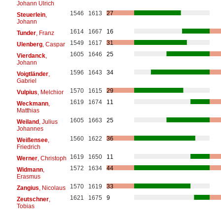
Johann Ulrich
1546
1613
27
Steuerlein
,
Johann
1614
1667
16
Tunder
, Franz
1549
1617
31
Ulenberg
, Caspar
1605
1646
25
Vierdanck
,
Johann
1596
1643
34
Voigtländer
,
Gabriel
1570
1615
29
Vulpius
, Melchior
1619
1674
11
Weckmann
,
Matthias
1605
1663
25
Weiland
, Julius
Johannes
1560
1622
36
Weißensee
,
Friedrich
1619
1650
11
Werner
, Christoph
1572
1634
44
Widmann
,
Erasmus
1570
1619
33
Zangius
, Nicolaus
1621
1675
9
Zeutschner
,
Tobias