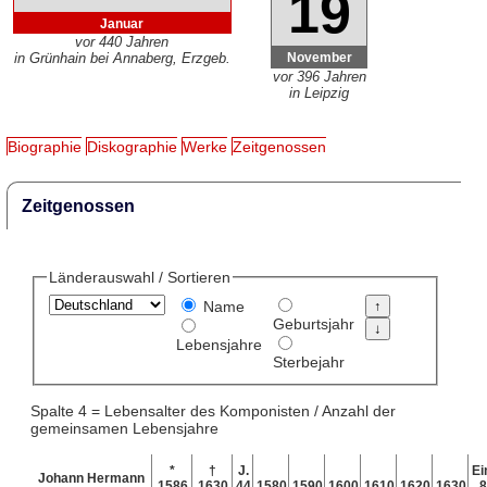
19
Januar
vor 440 Jahren
November
in Grünhain bei Annaberg, Erzgeb.
vor 396 Jahren
in Leipzig
Biographie
Diskographie
Werke
Zeitgenossen
Zeitgenossen
Länderauswahl / Sortieren
Name
Geburtsjahr
Lebensjahre
Sterbejahr
Spalte 4 = Lebensalter des Komponisten / Anzahl der
gemeinsamen Lebensjahre
*
†
J.
Ei
Johann Hermann
1586
1630
44
1580
1590
1600
1610
1620
1630