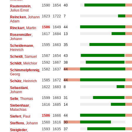
1590
1654
40
Rautenstein
,
Julius Ernst
1623
1722
7
Reincken
, Johann
Adam
1586
1649
44
Rinckart
, Martin
1617
1684
13
Rosenmüller
,
Johann
1595
1663
35
Scheidemann
,
Heinrich
1587
1654
43
Scheidt
, Samuel
1592
1667
38
Schildt
, Melchior
1582
1637
44
Schimmelpfennig
,
Georg
1585
1672
44
Schütz
, Heinrich
1622
1683
8
Sebastiani
,
Johann
1599
1663
31
Selle
, Thomas
1616
1685
14
Siebenhaar
,
Malachias
1586
1666
44
Siefert
, Paul
1560
1616
30
Steffens
, Johann
1593
1635
37
Steigleder
,